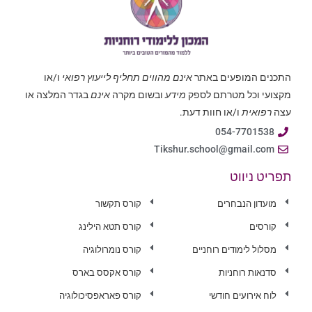
התכנים המופעים באתר
אינם מהווים תחליף לייעוץ רפואי
ו/או
מקצועי וכל מטרתם לספק
מידע
ובשום מקרה
אינם
בגדר המלצה או
עצה
רפואית
ו/או חוות דעת.
054-7701538
Tikshur.school@gmail.com
תפריט ניווט
מועדון הנבחרים
קורס תקשור
קורסים
קורס תטא הילינג
מסלול לימודים רוחניים
קורס נומרולוגיה
סדנאות רוחניות
קורס אקסס בארס
לוח אירועים חודשי
קורס פאראפסיכולוגיה