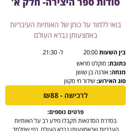
סודות ספר היצירה- חלק א'
בואי ללמוד על כוחן של האותיות העיבריות
באמצעותן נברא העולם
בין השעות
20:00
ל- 21:30
כתובת:
מוקלט מראש
מנחה:
אורנה בן שושן
סוג האירוע:
שידור חי מקוון
לרכישה - ₪88
פרטים נוספים:
בסדרת הסדנאות תקבלו מידע רב על האותיות
העבריות שבאמצעותן נברא העולם, כפי שמלמד