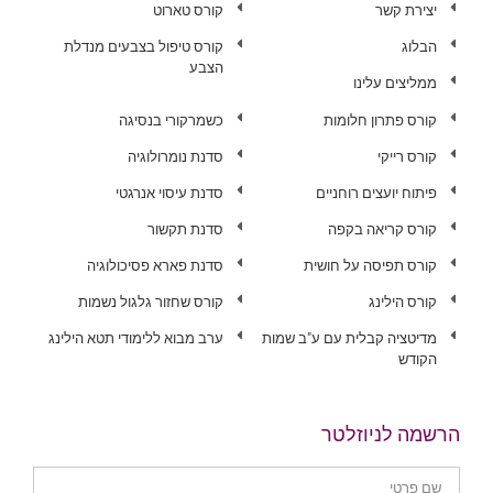
יצירת קשר
קורס טארוט
הבלוג
קורס טיפול בצבעים מנדלת
הצבע
ממליצים עלינו
קורס פתרון חלומות
כשמרקורי בנסיגה
קורס רייקי
סדנת נומרולוגיה
פיתוח יועצים רוחניים
סדנת עיסוי אנרגטי
קורס קריאה בקפה
סדנת תקשור
קורס תפיסה על חושית
סדנת פארא פסיכולוגיה
קורס הילינג
קורס שחזור גלגול נשמות
מדיטציה קבלית עם ע"ב שמות
ערב מבוא ללימודי תטא הילינג
הקודש
הרשמה לניוזלטר