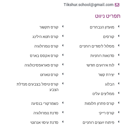
Tikshur.school@gmail.com
תפריט ניווט
מועדון הנבחרים
קורס תקשור
קורסים
קורס תטא הילינג
מסלול לימודים רוחניים
קורס נומרולוגיה
סדנאות רוחניות
קורס אקסס בארס
לוח אירועים חודשי
קורס פאראפסיכולוגיה
יצירת קשר
קורס טארוט
הבלוג
קורס טיפול בצבעים מנדלת
הצבע
ממליצים עלינו
קורס פתרון חלומות
כשמרקורי בנסיגה
קורס רייקי
סדנת נומרולוגיה
פיתוח יועצים רוחניים
סדנת עיסוי אנרגטי