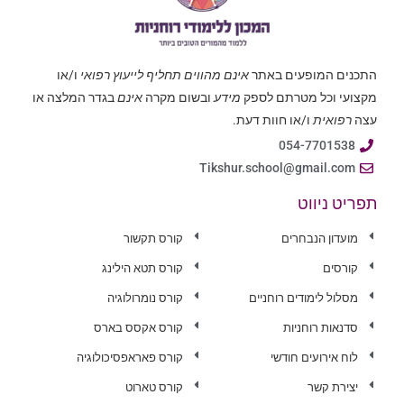
התכנים המופעים באתר
אינם מהווים תחליף לייעוץ רפואי
ו/או
מקצועי וכל מטרתם לספק
מידע
ובשום מקרה
אינם
בגדר המלצה או
עצה
רפואית
ו/או חוות דעת.
054-7701538
Tikshur.school@gmail.com
תפריט ניווט
מועדון הנבחרים
קורס תקשור
קורסים
קורס תטא הילינג
מסלול לימודים רוחניים
קורס נומרולוגיה
סדנאות רוחניות
קורס אקסס בארס
לוח אירועים חודשי
קורס פאראפסיכולוגיה
יצירת קשר
קורס טארוט