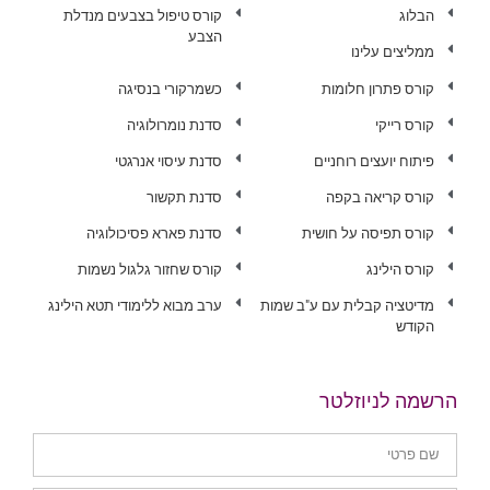
הבלוג
קורס טיפול בצבעים מנדלת
הצבע
ממליצים עלינו
קורס פתרון חלומות
כשמרקורי בנסיגה
קורס רייקי
סדנת נומרולוגיה
פיתוח יועצים רוחניים
סדנת עיסוי אנרגטי
קורס קריאה בקפה
סדנת תקשור
קורס תפיסה על חושית
סדנת פארא פסיכולוגיה
קורס הילינג
קורס שחזור גלגול נשמות
מדיטציה קבלית עם ע"ב שמות
ערב מבוא ללימודי תטא הילינג
הקודש
הרשמה לניוזלטר