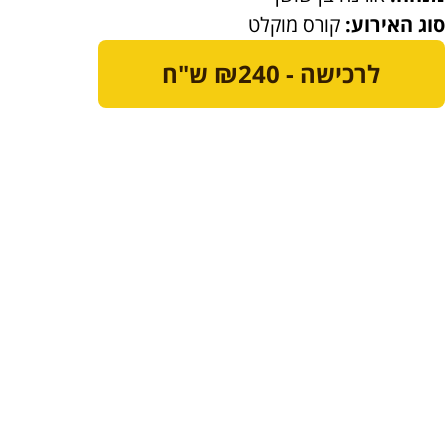
סוג האירוע:
קורס מוקלט
לרכישה - ₪240 ש"ח