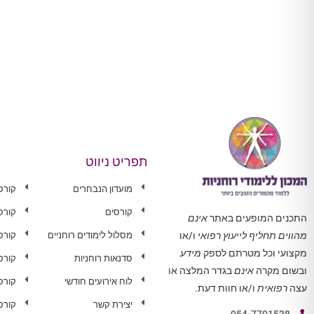
תפריט ניווט
מועדון הנבחרים
קורס
קורסים
קורס
התכנים המופעים באתר
אינם
מסלול לימודים רוחניים
קורס 
מהווים תחליף לייעוץ רפואי
ו/או
מקצועי וכל מטרתם לספק
מידע
סדנאות רוחניות
קורס
ובשום מקרה
אינם
בגדר המלצה או
לוח אירועים חודשי
קורס
עצה
רפואית
ו/או חוות דעת.
יצירת קשר
קורס