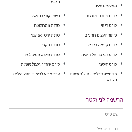
הצבע
ממליצים עלינו
קורס פתרון חלומות
כשמרקורי בנסיגה
קורס רייקי
סדנת נומרולוגיה
פיתוח יועצים רוחניים
סדנת עיסוי אנרגטי
קורס קריאה בקפה
סדנת תקשור
קורס תפיסה על חושית
סדנת פארא פסיכולוגיה
קורס הילינג
קורס שחזור גלגול נשמות
מדיטציה קבלית עם ע"ב שמות
ערב מבוא ללימודי תטא הילינג
הקודש
הרשמה לניוזלטר