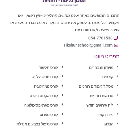
התכנים המופעים באתר
אינם מהווים תחליף לייעוץ רפואי
ו/או
מקצועי וכל מטרתם לספק
מידע
ובשום מקרה
אינם
בגדר המלצה או
עצה
רפואית
ו/או חוות דעת.
054-7701538
Tikshur.school@gmail.com
תפריט ניווט
מועדון הנבחרים
קורס תקשור
קורסים
קורס תטא הילינג
מסלול לימודים רוחניים
קורס נומרולוגיה
סדנאות רוחניות
קורס אקסס בארס
לוח אירועים חודשי
קורס פאראפסיכולוגיה
יצירת קשר
קורס טארוט
הבלוג
קורס טיפול בצבעים מנדלת