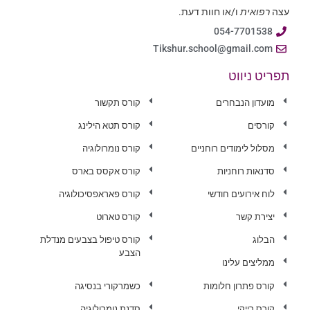
עצה
רפואית
ו/או חוות דעת.
054-7701538
Tikshur.school@gmail.com
תפריט ניווט
מועדון הנבחרים
קורס תקשור
קורסים
קורס תטא הילינג
מסלול לימודים רוחניים
קורס נומרולוגיה
סדנאות רוחניות
קורס אקסס בארס
לוח אירועים חודשי
קורס פאראפסיכולוגיה
יצירת קשר
קורס טארוט
הבלוג
קורס טיפול בצבעים מנדלת
הצבע
ממליצים עלינו
קורס פתרון חלומות
כשמרקורי בנסיגה
קורס רייקי
סדנת נומרולוגיה