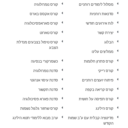
מסלול לימודים רוחניים
קורס נומרולוגיה
סדנאות רוחניות
קורס אקסס בארס
לוח אירועים חודשי
קורס פאראפסיכולוגיה
יצירת קשר
קורס טארוט
הבלוג
קורס טיפול בצבעים מנדלת
הצבע
ממליצים עלינו
קורס פתרון חלומות
כשמרקורי בנסיגה
קורס רייקי
סדנת נומרולוגיה
פיתוח יועצים רוחניים
סדנת עיסוי אנרגטי
קורס קריאה בקפה
סדנת תקשור
קורס תפיסה על חושית
סדנת פארא פסיכולוגיה
קורס הילינג
קורס שחזור גלגול נשמות
מדיטציה קבלית עם ע"ב שמות
ערב מבוא ללימודי תטא הילינג
הקודש