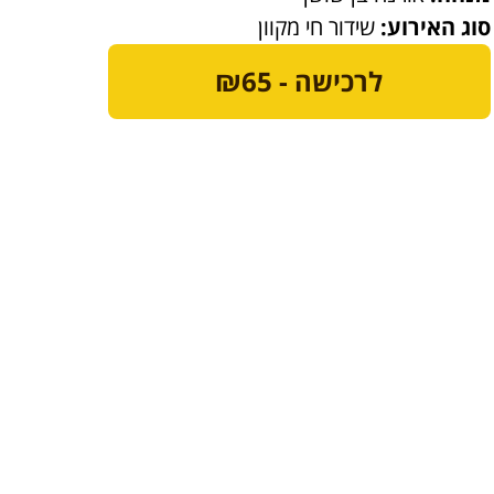
סוג האירוע:
שידור חי מקוון
לרכישה - ₪65