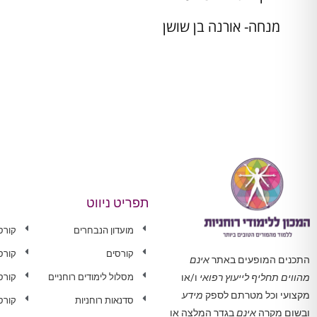
מנחה- אורנה בן שושן
תפריט ניווט
מועדון הנבחרים
קורס
קורסים
קורס
התכנים המופעים באתר
אינם
מסלול לימודים רוחניים
קורס 
מהווים תחליף לייעוץ רפואי
ו/או
מקצועי וכל מטרתם לספק
מידע
סדנאות רוחניות
קורס
ובשום מקרה
אינם
בגדר המלצה או