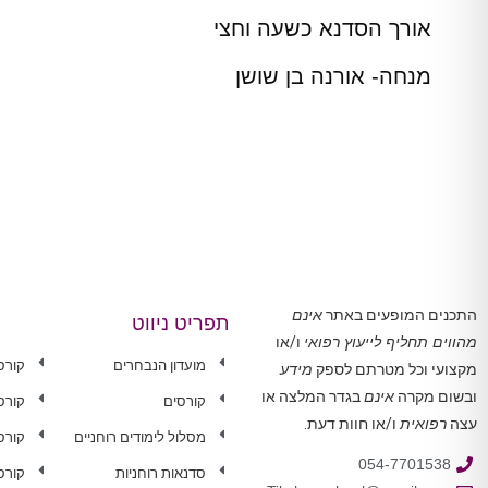
אורך הסדנא כשעה וחצי
מנחה- אורנה בן שושן
התכנים המופעים באתר
אינם
תפריט ניווט
מהווים תחליף לייעוץ רפואי
ו/או
מועדון הנבחרים
קורס
מקצועי וכל מטרתם לספק
מידע
ובשום מקרה
אינם
בגדר המלצה או
קורסים
קורס
עצה
רפואית
ו/או חוות דעת.
מסלול לימודים רוחניים
קורס 
054-7701538
סדנאות רוחניות
קורס