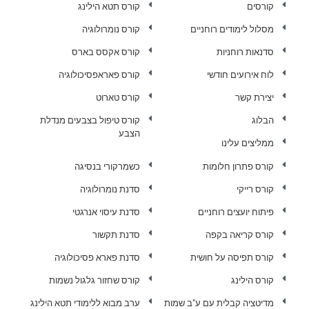
קורסים
קורס תטא הילינג
מסלול לימודים רוחניים
קורס נומרולוגיה
סדנאות רוחניות
קורס אקסס בארס
לוח אירועים חודשי
קורס פאראפסיכולוגיה
יצירת קשר
קורס טארוט
הבלוג
קורס טיפול בצבעים מנדלת
הצבע
ממליצים עלינו
קורס פתרון חלומות
כשמרקורי בנסיגה
קורס רייקי
סדנת נומרולוגיה
פיתוח יועצים רוחניים
סדנת עיסוי אנרגטי
קורס קריאה בקפה
סדנת תקשור
קורס תפיסה על חושית
סדנת פארא פסיכולוגיה
קורס הילינג
קורס שחזור גלגול נשמות
מדיטציה קבלית עם ע"ב שמות
ערב מבוא ללימודי תטא הילינג