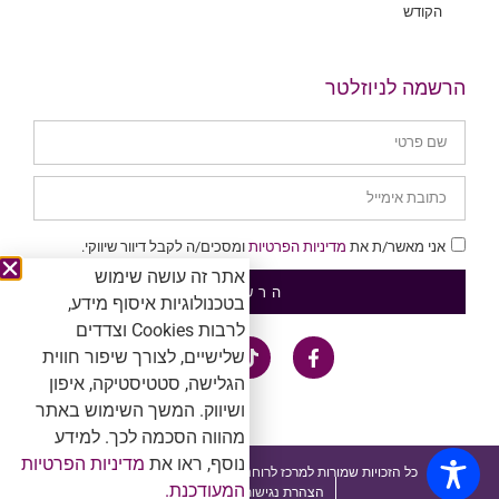
הקודש
הרשמה לניוזלטר
אני מאשר/ת את
מדיניות הפרטיות
ומסכים/ה לקבל דיוור שיווקי.
אתר זה עושה שימוש
הרשמה
בטכנולוגיות איסוף מידע,
לרבות Cookies וצדדים
שלישיים, לצורך שיפור חווית
הגלישה, סטטיסטיקה, איפון
ושיווק. המשך השימוש באתר
מהווה הסכמה לכך. למידע
נוסף, ראו את
מדיניות הפרטיות
כל הזכויות שמורות למרכז לרוחניות. אין להעתיק ולשכפל ™®Ⓒ
המעודכנת.
הצהרת נגישות ומדיניות פרטיות