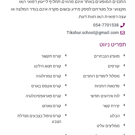
התכנים המופעים באתר
אינם מהווים תחליף לייעוץ רפואי
ו/או
מקצועי וכל מטרתם לספק
מידע
ובשום מקרה
אינם
בגדר המלצה או
עצה
רפואית
ו/או חוות דעת.
054-7701538
Tikshur.school@gmail.com
תפריט ניווט
מועדון הנבחרים
קורס תקשור
קורסים
קורס תטא הילינג
מסלול לימודים רוחניים
קורס נומרולוגיה
סדנאות רוחניות
קורס אקסס בארס
לוח אירועים חודשי
קורס פאראפסיכולוגיה
יצירת קשר
קורס טארוט
הבלוג
קורס טיפול בצבעים מנדלת
הצבע
ממליצים עלינו