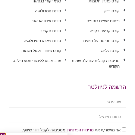
קורס פתרון חלומות
כשמרקורי בנסיגה
קורס רייקי
סדנת נומרולוגיה
פיתוח יועצים רוחניים
סדנת עיסוי אנרגטי
קורס קריאה בקפה
סדנת תקשור
קורס תפיסה על חושית
סדנת פארא פסיכולוגיה
קורס הילינג
קורס שחזור גלגול נשמות
מדיטציה קבלית עם ע"ב שמות
ערב מבוא ללימודי תטא הילינג
הקודש
הרשמה לניוזלטר
אני מאשר/ת את
מדיניות הפרטיות
ומסכים/ה לקבל דיוור שיווקי.