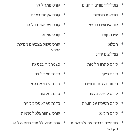
מסלול לימודים רוחניים
קורס נומרולוגיה
סדנאות רוחניות
קורס אקסס בארס
לוח אירועים חודשי
קורס פאראפסיכולוגיה
יצירת קשר
קורס טארוט
הבלוג
קורס טיפול בצבעים מנדלת
הצבע
ממליצים עלינו
קורס פתרון חלומות
כשמרקורי בנסיגה
קורס רייקי
סדנת נומרולוגיה
פיתוח יועצים רוחניים
סדנת עיסוי אנרגטי
קורס קריאה בקפה
סדנת תקשור
קורס תפיסה על חושית
סדנת פארא פסיכולוגיה
קורס הילינג
קורס שחזור גלגול נשמות
מדיטציה קבלית עם ע"ב שמות
ערב מבוא ללימודי תטא הילינג
הקודש