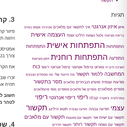
תקשור
תגיות
3
. קר
איזון אנרגטי
איך לתקשר עם מלאכים
איזון
אנרגיות
אקסס בארס
פיזור ק
העצמה אישית
הילינג עצמי
גלגול נשמות
בריאת מציאות
ויהווה ת
התפתחות אישית
התפתחות
התפתחות
אמטיסט, 
התפתחות רוחנית
צורך בטי
התודעה
זימון מציאות
כוח
את הקרי
טיפול אנרגטי
טארוט
טיפול אנרגטי ריגשי
חשיבה חיובית
המחשבה
ללמוד תקשור
מה הייעוד שלי
מה מסמלים הצבעים
זכרו שבנ
מסר בתקשור
מודעות עצמית
מועדון הנבחרים
מלאכים
תהיה ארו
מסרים ממלאכים
מסרים של מלאכים מספרים
מסר מהמלאכים
חשוב לז
ריפוי
ריפוי
ריפוי אנרגטי
קבלה
נומרולוגיה
צ'אקרה
לטהר מ
תקשור
עצמי
תטא הילינג
תודעה גבוהה
תודעה עצמית
תקשור עם מלאכים
תקשור עם ישיות אור
תקשור עם מועצות
4
. שט
תקשור רוחני
תקשור עם נשמה
תקשור תדרים