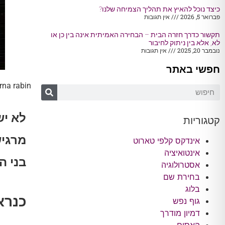
כיצד נוכל להאיץ את תהליך הצמיחה שלנו?
פברואר 5, 2026
אין תגובות
תקשור כדרך חזרה הבית – הבחירה האמיתית אינה בין כן או
לא, אלא בין ניתוק לחיבור
נובמבר 20, 2025
אין תגובות
חפשי באתר
rna rabin
לא יש
קטגוריות
מרגיש
אינדקס קלפי טארוט
אינטואיציה
בני ה
אסטרולוגיה
בחירת שם
בלוג
כנרא
גוף נפש
דמיון מודרך