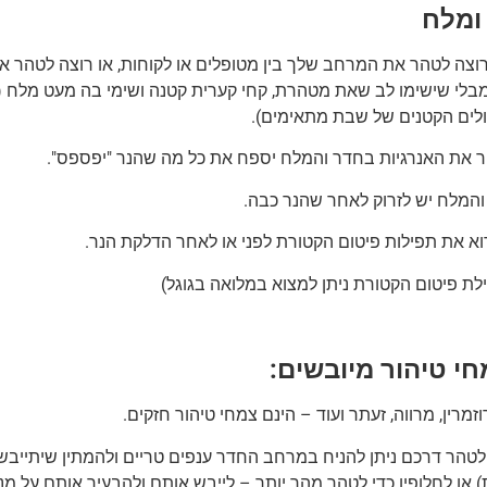
 ומלח
וצה לטהר את המרחב שלך בין מטופלים או לקוחות, או רוצה לטהר א
בלי שישימו לב שאת מטהרת, קחי קערית קטנה ושימי בה מעט מלח (רצוי
ולים הקטנים של שבת מתאימים).
ר את האנרגיות בחדר והמלח יספח את כל מה שהנר "יפספס".
והמלח יש לזרוק לאחר שהנר כבה.
רוא את תפילות פיטום הקטורת לפני או לאחר הדלקת הנר.
לת פיטום הקטורת ניתן למצוא במלואה בגוגל)
חי טיהור מיובשים:
רוזמרין, מרווה, זעתר ועוד – הינם צמחי טיהור חזקים.
טהר דרכם ניתן להניח במרחב החדר ענפים טריים ולהמתין שיתייבשו 
) או לחלופין כדי לטהר מהר יותר – לייבש אותם ולהבעיר אותם על 