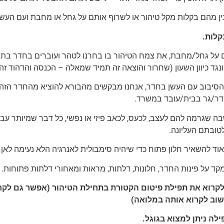
כין מהם בקלות מקל טיהור או לשרוף אותם על גחל או מחבת ועם העש
קלות.
 על גחל/מחבת, את צמח הטיהור בו בחרנו לטהר ועוברים בחדר בת
נגד כיוון השעון (שחרור והוצאה זה תמיד שמאלה – הכנסה והדהוד זה 
סיבוב עם העשן בחדר, אנחנו מבקשים מהבורא להוציא מהחדר הזה
ר/גר בבית/עובד במשרד.
ה שגרמה להם לעצב, לכעס, לכאב פיזי או נפשי, כל דבר שמיותר 
ובתם העליונה.
וד להשאיר חלון פתוח כדי שיהיה סימבולית לאנרגיה הלא נעימה לאן
קד על פינות החדר, חלונות, דלתות, מראות ומאחורי דלתות פתוחות.
קרוא את תפילת פיטום הקטורת בתחילת הטיהור (אפשר גם לק
שוב לקרוא אותה במלואה)
לה ניתן למצוא בגוגל.