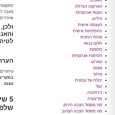
האסים
התקופה ש
הארקנה הגדולה
מעבר למ
הגנות אנרגטיות
שיורדים 
הילינג
העצמה אישית
ולכן,
התפתחות אישית
והאנר
זוגיות רוחנית
לטיהו
חלום נבואי
חלומות
חסימות אנרגטיות
הערה
טארוט
טוטם
טיהורים 
טיהור
במקרים 
יכולת על טבעית
עצמו.
יעוד
כירולוגיה
5 ש
מדיטציה
מה מסמל הצבע הירוק
שלפנ
מה מסמל הצבע הצהוב