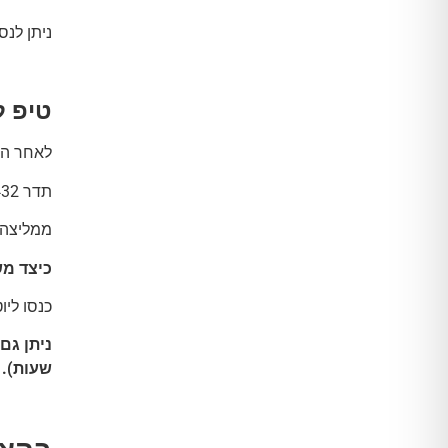
ניתן לנ
טיפ ל
לאחר הטי
תדר 432 הרץ – הינו תדר של ניקוי חיצוני ופנימי (הוא נפלא גם לאיזון צ'אקרות) ומביא איתו רוגע למרחב שלנו.
ממליצה ל
כיצד מ
כנסו ליוטיוב והקלידו 
שעות).