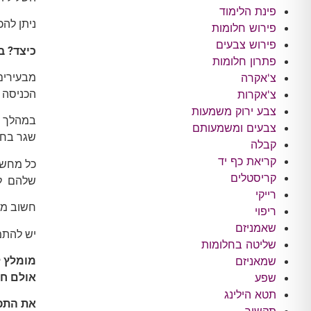
פינת הלימוד
ניתן לה
פירוש חלומות
פירוש צבעים
כיצד? ב
פתרון חלומות
מבעירים
צ'אקרה
הכניסה ו
צ'אקרות
צבע ירוק משמעות
במהלך ה
צבעים ומשמעותם
שגר בחד
קבלה
קריאת כף יד
כל מחשב
קריסטלים
שלהם לט
רייקי
חשוב מא
ריפוי
שאמניזם
יש להתמ
שליטה בחלומות
מומלץ ל
שמאניזם
אולם ח
שפע
תטא הילינג
את התפי