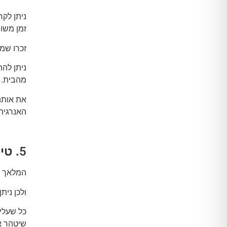
זמן משו
זכרו שמ
ניתן להת
מהבית.
את אותה 
האנרגיה
5
. טי
המלאך א
ולכן נית
כל שעלי
שיטהר א