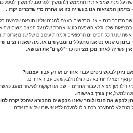
ה על מנת שמציאות זו תתממש (להמשיך לפרסם, להמשיך לטפל כראוי
 בזימון המציאות אנו בעשייה כזו או אחרת כדי שדברים יקרו .
שר מדובר בנס – אנו מבקשים בעצם למגנט אלינו תוצאה שכמעט בל
מציאות שלנו וללא השפעה כזו או אחרת שלנו על המצב משום שהוא לא
אשה שנגד כל הסיכויים הרפואיים ולמרות עיכובים של שנים ארוכות, נכ
 בזמן מיגנוט נס אנו מתפללים ומבקשים את מה שאנו רוצים שי
אין עשייה לאחר מכן מצידנו כדי "לקדם" את הנושא.
ם ניתן לבקש ניסים עבור אחרים או רק עבור עצמנו?
תן ואף רצוי להיות באהבת זולת ולבקש גם עבור אחרים.
יגוד לזימון מציאות עבור אחרים – שם אנו זקוקות לאישור מהם, כא
לה למשל,
אין צורך באישורו.
תן לבקש את הנס ולומר שאנו מבקשים מהבורא שהכל יקרה לטו
 מנת לא להתערב בכתוב לו למעלה ללא אישורו של אותו אדם.