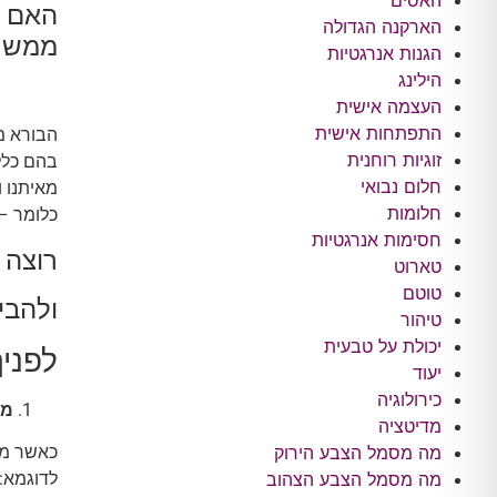
האסים
האם י
הארקנה הגדולה
ממש 
הגנות אנרגטיות
הילינג
העצמה אישית
התפתחות אישית
הבורא מ
זוגיות רוחנית
בהם כלל
חלום נבואי
מאיתנו ו
חלומות
כלומר –
חסימות אנרגטיות
רוצה 
טארוט
טוטם
ולהבי
טיהור
יכולת על טבעית
לפניך 5 עובדות שחשוב לדעת על מיגנוט 
יעוד
כירולוגיה
מה
מדיטציה
כאשר מד
מה מסמל הצבע הירוק
לדוגמא: 
מה מסמל הצבע הצהוב