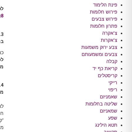
פינת הלימוד
לפ
פירוש חלומות
c8
פירוש צבעים
פתרון חלומות
צ'אקרה
3. האם כל אחד יכול למגנט לעצמו או לאחרים נס?
צ'אקרות
בה
צבע ירוק משמעות
כא
צבעים ומשמעותם
לכ
קבלה
מס
קריאת כף יד
קריסטלים
רייקי
4. האם מול כל נס שאבקש למגנט אני צריכה לעשות תהליך עמוק של בחינה פנימית?
ריפוי
ממ
שאמניזם
שליטה בחלומות
לא
שמאניזם
חי
שפע
"ק
תטא הילינג
מו