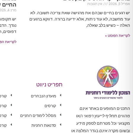
אפריל 5, 2026
אין תגובות
החיים 
מרץ 4, 2026
יש רגעים בחיים שבהם את מרגישה שאת צריכה תשובה. לא
עוד מחשבה, לא עוד ניתוח, אלא ידיעה ברורה. דווקא ברגעים
יש תקופו
האלה – כשיש בלב שאלה,
נגדך. הדב
דפוסים, ה
לקריאת הפוסט »
לקריאת הפו
תפריט ניווט
מועדון הנבחרים
קורס
קורסים
קורס
התכנים המופעים באתר
אינם
מסלול לימודים רוחניים
קורס 
מהווים תחליף לייעוץ רפואי
ו/או
מקצועי וכל מטרתם לספק
מידע
סדנאות רוחניות
קורס
ובשום מקרה
אינם
בגדר המלצה או