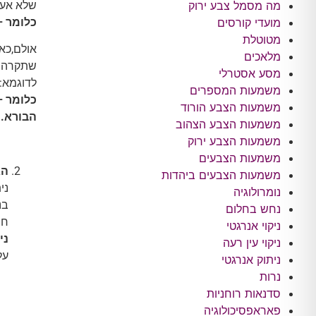
שלא אעש
מה מסמל צבע ירוק
כלומר –
מועדי קורסים
מטוטלת
אולם,כא
מלאכים
שתקרה ב
מסע אסטרלי
לדוגמא: 
משמעות המספרים
כלומר –
משמעות הצבע הורוד
הבורא. 
משמעות הצבע הצהוב
משמעות הצבע ירוק
משמעות הצבעים
הא
משמעות הצבעים ביהדות
ני
נומרולוגיה
בנ
נחש בחלום
חו
ניקוי אנרגטי
ני
ניקוי עין רעה
על
ניתוק אנרגטי
נרות
סדנאות רוחניות
פאראפסיכולוגיה