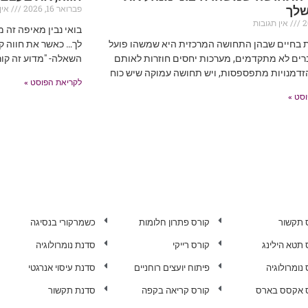
פברואר 16, 2026
אין 
שלך
אין תגובות
בואי נבין מאיפה זה 
ת בחיים שבהן התחושה המרכזית היא שמשהו פועל
לך… כאשר את חווה קו
רים לא מתקדמים, מערכות יחסים חוזרות לאותם
השאלה- "מדוע זה קור
זדמנויות מתפספסות, ויש תחושה עמוקה שיש כוח
לקריאת הפוסט »
סט »
 תקשור
קורס פתרון חלומות
כשמרקורי בנסיגה
 תטא הילינג
קורס רייקי
סדנת נומרולוגיה
נומרולוגיה
פיתוח יועצים רוחניים
סדנת עיסוי אנרגטי
 אקסס בארס
קורס קריאה בקפה
סדנת תקשור