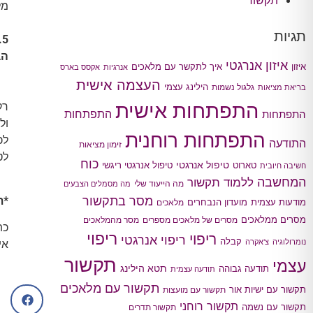
תקשור
מל
תגיות
5. האם הבורא מקשיב לכל אחד ואחת המבקשים ניסים או שיש כאלו להם הוא "מקשיב יותר"?
הב
איזון אנרגטי
איך לתקשר עם מלאכים
איזון
אנרגיות
אקסס בארס
העצמה אישית
הילינג עצמי
גלגול נשמות
בריאת מציאות
התפתחות אישית
רק
התפתחות
התפתחות
ול
התפתחות רוחנית
לכ
התודעה
זימון מציאות
לט
כוח
טיפול אנרגטי
טארוט
טיפול אנרגטי ריגשי
חשיבה חיובית
המחשבה
ללמוד תקשור
מה הייעוד שלי
מה מסמלים הצבעים
מסר בתקשור
*ת
מודעות עצמית
מועדון הנבחרים
מלאכים
מסרים ממלאכים
מסרים של מלאכים מספרים
מסר מהמלאכים
כת
ריפוי
ריפוי
ריפוי אנרגטי
קבלה
נומרולוגיה
צ'אקרה
אי
תקשור
עצמי
תטא הילינג
תודעה גבוהה
תודעה עצמית
תקשור עם מלאכים
תקשור עם ישיות אור
תקשור עם מועצות
תקשור רוחני
תקשור עם נשמה
תקשור תדרים