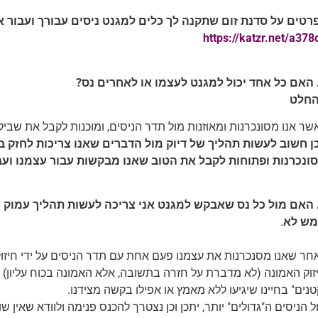
רטים על סדנת זום שתקנה לך כלים למגנט ניסים עבורך ועבור א
https://katzr.net/a378
חלט
שר אנו מסונכרנות ומאוזנות מול תדר הניסים, ומוכנות לקבל את שביקשנ
ן חשוב לעשות תהליך של דיוק מול הדברים שאנו צריכות לחזק בחי
ונכרנות ופתוחות לקבל את הטוב שאנו מבקשות עבור עצמנו ועב
ש לא
.
חר שאנו מסנכרנות את עצמנו פעם אחת עם תדר הניסים על ידי חיזוק
זוק האמונה (לא מדברת על חזרה בתשובה, אלא האמונה בכוח עליון) ועוד
טנים" בחיינו שיגיעו ללא מאמץ או אפילו בקשה מצידנו.
ל הניסים ה"גדולים" יותר, יתכן וכן נצטרך להכנס פנימה ולוודא שאין