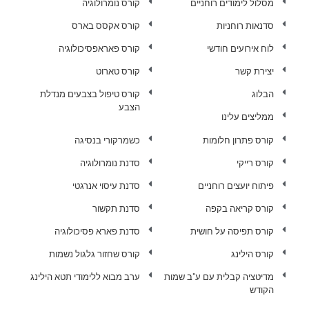
מסלול לימודים רוחניים
קורס נומרולוגיה
סדנאות רוחניות
קורס אקסס בארס
לוח אירועים חודשי
קורס פאראפסיכולוגיה
יצירת קשר
קורס טארוט
הבלוג
קורס טיפול בצבעים מנדלת
הצבע
ממליצים עלינו
קורס פתרון חלומות
כשמרקורי בנסיגה
קורס רייקי
סדנת נומרולוגיה
פיתוח יועצים רוחניים
סדנת עיסוי אנרגטי
קורס קריאה בקפה
סדנת תקשור
קורס תפיסה על חושית
סדנת פארא פסיכולוגיה
קורס הילינג
קורס שחזור גלגול נשמות
מדיטציה קבלית עם ע"ב שמות
ערב מבוא ללימודי תטא הילינג
הקודש