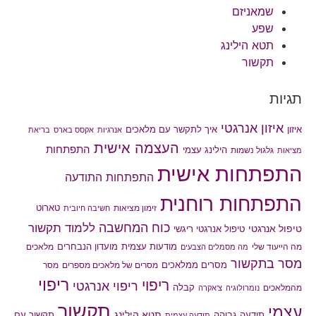
שמאניזם
שפע
תטא הילינג
תקשור
תגיות
איזון אנרגטי
איך לתקשר עם מלאכים
איזון
אנרגיות
אקסס בארס
בריאת
העצמה אישית
התפתחות
הילינג עצמי
גלגול נשמות
מציאות
התפתחות אישית
התפתחות התודעה
התפתחות רוחנית
טארוט
זימון מציאות
חשיבה חיובית
כוח המחשבה
ללמוד תקשור
טיפול אנרגטי
טיפול אנרגטי ריגשי
מודעות עצמית
מועדון הנבחרים
מה הייעוד שלי
מלאכים
מה מסמלים הצבעים
מסר בתקשור
מסרים ממלאכים
מסרים של מלאכים מספרים
מסר
ריפוי
ריפוי
ריפוי אנרגטי
קבלה
מהמלאכים
נומרולוגיה
צ'אקרה
תקשור
עצמי
תטא הילינג
תודעה גבוהה
תקשור עם
תודעה עצמית