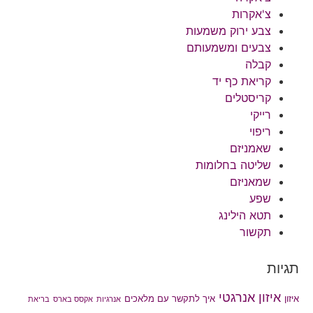
צ'אקרות
צבע ירוק משמעות
צבעים ומשמעותם
קבלה
קריאת כף יד
קריסטלים
רייקי
ריפוי
שאמניזם
שליטה בחלומות
שמאניזם
שפע
תטא הילינג
תקשור
תגיות
איזון אנרגטי
איך לתקשר עם מלאכים
איזון
אנרגיות
אקסס בארס
בריאת