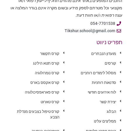
התכנים המופעים באתר
אינם מהווים תחליף לייעוץ רפואי
ו/או
מקצועי וכל מטרתם לספק
מידע
ובשום מקרה
אינם
בגדר המלצה או
עצה
רפואית
ו/או חוות דעת.
054-7701538
Tikshur.school@gmail.com
תפריט ניווט
מועדון הנבחרים
קורס תקשור
קורסים
קורס תטא הילינג
מסלול לימודים רוחניים
קורס נומרולוגיה
סדנאות רוחניות
קורס אקסס בארס
לוח אירועים חודשי
קורס פאראפסיכולוגיה
יצירת קשר
קורס טארוט
הבלוג
קורס טיפול בצבעים מנדלת
הצבע
ממליצים עלינו