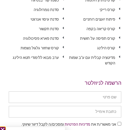
קורס פתרון חלומות
כשמרקורי בנסיגה
קורס רייקי
סדנת נומרולוגיה
פיתוח יועצים רוחניים
סדנת עיסוי אנרגטי
קורס קריאה בקפה
סדנת תקשור
קורס תפיסה על חושית
סדנת פארא פסיכולוגיה
קורס הילינג
קורס שחזור גלגול נשמות
מדיטציה קבלית עם ע"ב שמות
ערב מבוא ללימודי תטא הילינג
הקודש
הרשמה לניוזלטר
אני מאשר/ת את
מדיניות הפרטיות
ומסכים/ה לקבל דיוור שיווקי.