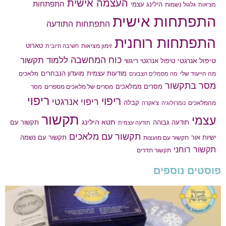
העצמה אישית
התפתחות
הילינג עצמי
גלגול נשמות
מציאות
התפתחות אישית
התפתחות התודעה
התפתחות רוחנית
טארוט
זימון מציאות
חשיבה חיובית
כוח המחשבה
ללמוד תקשור
טיפול אנרגטי
טיפול אנרגטי ריגשי
מודעות עצמית
מועדון הנבחרים
מה הייעוד שלי
מלאכים
מה מסמלים הצבעים
מסר בתקשור
מסרים ממלאכים
מסרים של מלאכים מספרים
מסר
ריפוי
ריפוי
ריפוי אנרגטי
קבלה
מהמלאכים
נומרולוגיה
צ'אקרה
תקשור
עצמי
תטא הילינג
תודעה גבוהה
תקשור עם
תודעה עצמית
תקשור עם מלאכים
תקשור עם נשמה
ישיות אור
תקשור עם מועצות
תקשור רוחני
תקשור תדרים
פוסטים נוספים