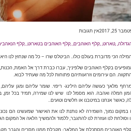
בר 25, 2017
אין תגובות
גדולה
, ,
טארוט
, ,
קלף האוהבים
, ,
קלף האוהבים בטארוט
, ,
קלף הנאהבים
ילה הכי מדוברת בעולם כולו..
הביטלס שרו – כל מה שנחוץ לנו היא 
המופיעים בקלף האוהבים שלפיניך, עברו כברת דרך אל האמת, הכנות,
תקווה.
הם עירומים וזרועותיהם פתוחות לכל מה שעתיד לבוא.
חף מלאך כעושה עליהם הילינג- ריפוי. שומר עליהם ומגן עליהם, 
מון חמלה ואהבה.
הוא מסמל לנו
שיש לנו שמירה, תמיד בכל זמן, ב
לה, כאשר אנחנו במיטבנו או חלשים וטועים..
במקום נמוך, השמירה לא נותנת לנו את האישור שמעשינו הם נכוני
 וסולחת לנו ועוזרת לנו להתגבר, ללמוד ולהמשיך הלאה אל המקום הג
לף האוהבים מסתכלת אל המלאך- מקבלת ממנו מסרים והגבר מקבל 