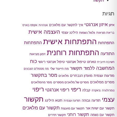
תקשור
תגיות
איזון אנרגטי
איך לתקשר עם מלאכים
איזון
אנרגיות
אקסס בארס
העצמה אישית
הילינג עצמי
גלגול נשמות
בריאת מציאות
התפתחות אישית
התפתחות
התפתחות
התפתחות רוחנית
התודעה
זימון מציאות
כוח
טיפול אנרגטי
טארוט
טיפול אנרגטי ריגשי
חשיבה חיובית
המחשבה
ללמוד תקשור
מה הייעוד שלי
מה מסמלים הצבעים
מסר בתקשור
מודעות עצמית
מועדון הנבחרים
מלאכים
מסרים ממלאכים
מסרים של מלאכים מספרים
מסר מהמלאכים
ריפוי
ריפוי
ריפוי אנרגטי
קבלה
נומרולוגיה
צ'אקרה
תקשור
עצמי
תטא הילינג
תודעה גבוהה
תודעה עצמית
תקשור עם מלאכים
תקשור עם ישיות אור
תקשור עם מועצות
תקשור רוחני
תקשור עם נשמה
תקשור תדרים