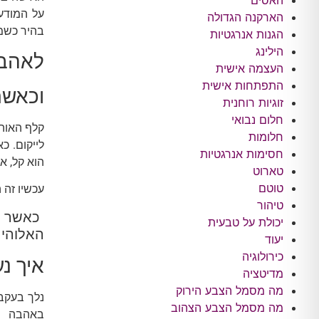
האסים
על המודע
הארקנה הגדולה
בהיר כשמ
הגנות אנרגטיות
הילינג
לאהבה
העצמה אישית
התפתחות אישית
וכאשר
זוגיות רוחנית
חלום נבואי
קלף האוהב
חלומות
לייקום.
כא
חסימות אנרגטיות
הוא קל, א
טארוט
טוטם
עכשיו זה 
טיהור
כאשר נ
יכולת על טבעית
האלוהי 
יעוד
כירולוגיה
איך נ
מדיטציה
מה מסמל הצבע הירוק
נלך בעקב
מה מסמל הצבע הצהוב
באהבה