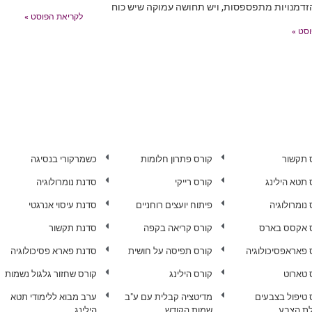
זדמנויות מתפספסות, ויש תחושה עמוקה שיש כוח
לקריאת הפוסט »
סט »
 תקשור
קורס פתרון חלומות
כשמרקורי בנסיגה
 תטא הילינג
קורס רייקי
סדנת נומרולוגיה
נומרולוגיה
פיתוח יועצים רוחניים
סדנת עיסוי אנרגטי
 אקסס בארס
קורס קריאה בקפה
סדנת תקשור
 פאראפסיכולוגיה
קורס תפיסה על חושית
סדנת פארא פסיכולוגיה
 טארוט
קורס הילינג
קורס שחזור גלגול נשמות
 טיפול בצבעים
מדיטציה קבלית עם ע"ב
ערב מבוא ללימודי תטא
ת הצבע
שמות הקודש
הילינג