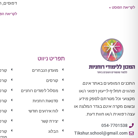
דפוסים, ה
לקריאת הפוסט »
לקריאת הפו
תפריט ניווט
מועדון הנבחרים
קורס
קורסים
קורס
התכנים המופעים באתר
אינם
מסלול לימודים רוחניים
קורס 
מהווים תחליף לייעוץ רפואי
ו/או
מקצועי וכל מטרתם לספק
מידע
סדנאות רוחניות
קורס
ובשום מקרה
אינם
בגדר המלצה או
לוח אירועים חודשי
קורס
עצה
רפואית
ו/או חוות דעת.
יצירת קשר
קורס
054-7701538
הבלוג
קורס
Tikshur.school@gmail.com
מנדל