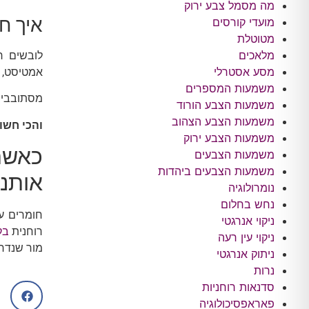
מה מסמל צבע ירוק
איך ח
מועדי קורסים
מטוטלת
מלאכים
לובשים ר
מסע אסטרלי
אמטיסט, מ
משמעות המספרים
מסתובבים
משמעות הצבע הורוד
משמעות הצבע הצהוב
והכי חשו
משמעות הצבע ירוק
כאשר
משמעות הצבעים
משמעות הצבעים ביהדות
אותנו
נומרולוגיה
נחש בחלום
ניקוי אנרגטי
רוחנית
בק
ניקוי עין רעה
מור שנדרו
ניתוק אנרגטי
נרות
סדנאות רוחניות
פאראפסיכולוגיה