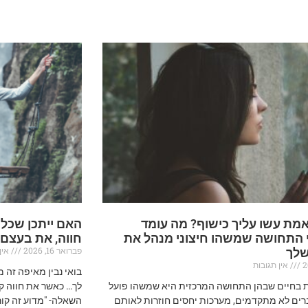
מת עשו עליך כישוף? מה עומד
האם ייתכן שכל
 התחושה שמשהו חיצוני מנהל את
חווה, את בעצם
פברואר 16, 2026
אין 
שלך
אין תגובות
בואי נבין מאיפה זה 
ת בחיים שבהן התחושה המרכזית היא שמשהו פועל
לך… כאשר את חווה קו
רים לא מתקדמים, מערכות יחסים חוזרות לאותם
השאלה- "מדוע זה קור