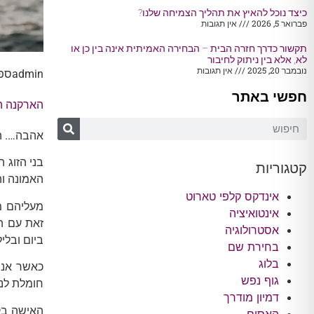
כיצד נוכל להאיץ את תהליך הצמיחה שלנו?
פברואר 5, 2026
אין תגובות
תקשור כדרך חזרה הבית – הבחירה האמיתית אינה בין כן או
לא, אלא בין ניתוק לחיבור
נובמבר 20, 2025
אין תגובות
admin
ספטמ
חפשי באתר
הארקנה ה
אהבה…. המ
בני הזוג 
קטגוריות
האמונה וה
אינדקס קלפי טארוט
מעליהם מר
אינטואיציה
זאת עם ה
אסטרולוגיה
ביום ובלי
בחירת שם
בלוג
כאשר אנו 
גוף נפש
חומלת לנו
דמיון מודרך
האישה בק