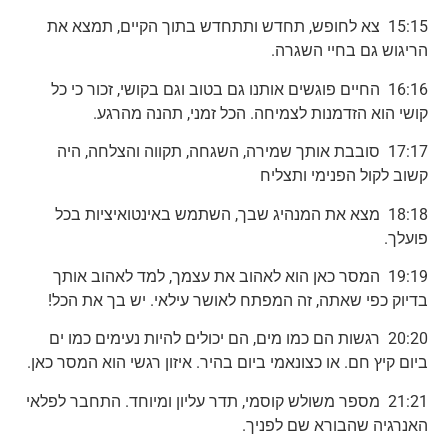
15:15 צא לחופש, תחדש ותתחדש בתוך הקיים, תמצא את
הריגוש גם בחיי השגרה.
16:16 החיים פוגשים אותנו גם בטוב וגם בקושי, זכור כי כל
קושי הוא הזדמנות לצמיחה. הכל זמני, תהנה מהרגע.
17:17 סובבת אותך שמירה, השגחה, תקווה והצלחה, היה
קשוב לקול הפנימי ותצליח
18:18 מצא את המנהיג שבך, השתמש באינטואיציות בכל
פועלך.
19:19 המסר כאן הוא לאהוב את עצמך, למד לאהוב אותך
בדיוק כפי שאתה, זה המפתח לאושר עילאי. יש בך את הכל!
20:20 רגשות הם כמו מים, הם יכולים להיות נעימים כמו ים
ביום קיץ חם. או כצונאמי ביום בהיר. איזון רגשי הוא המסר כאן.
21:21 מספר משולש קוסמי, תדר עליון ומיוחד. התחבר לפלאי
האנרגיה שהבורא שם לפניך.