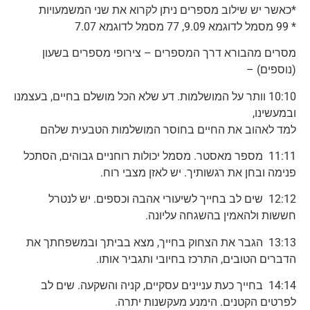
*כאשר יש שילוב מספרים ניתן לקרוא את שני המשמעויות
* 99 מסמל לדוגמא 9.09, 77 מסמל לדוגמא 7.07
מסרים מהבורא דרך המספרים – צירופי מספרים בשעון
(נוספים) –
10:10 וותר על המושלמות. דע שלא הכל מושלם בחיים, בעצמנו
ובמעשינו,
למד לאהוב את החיים בחוסר המושלמות הטבעית שלהם
11:11 מספר מאסטר. מסמל יכולות רוחניים גבוהים, הסתכל
פנימה ובחן את רגשותיך. יש לאזן מצבי רוח.
12:12 שים לב בחייך לשיעורי אהבה וכספים. יש לנטרל
חששות ולהאמין בהשגחה עליונה.
13:13 הגבר את הצחוק בחייך, מצא בביתך ובמשפחתך את
הדברים הטובים, התרכז בחיובי ותגביר אותו.
14:14 בחייך כעת עניינים עסקיים, קניה והשקעה. שים לב
לפרטים הקטנים. הימנע מעקשנות יתרה.