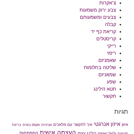
צ'אקרות
צבע ירוק משמעות
צבעים ומשמעותם
קבלה
קריאת כף יד
קריסטלים
רייקי
ריפוי
שאמניזם
שליטה בחלומות
שמאניזם
שפע
תטא הילינג
תקשור
תגיות
איזון אנרגטי
איך לתקשר עם מלאכים
איזון
אנרגיות
אקסס בארס
בריאת
העצמה אישית
התפתחות
הילינג עצמי
גלגול נשמות
מציאות