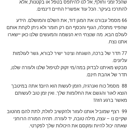
שהכל זמני וחולף, אל לנו להיתפס בטפל או בקטנות, אלא
להתרכז בעיקר. הכל עוד אפשרי! החיים דינמים.
66 מסמל עבורנו את המגן דוד, את השלם והמושלם. הידע
שהפיזי מתכלה, הגוף והכסף הם רק חומר ולא ניתן לקחת אותם
לעולם הבא. מה שנצחי היא הנשמה והמעשים שלנו כאן יישארו
אתנו נצח.
77 תדר של ברכה, השגחה וצינור ישיר לבורא, גשר לעולמות
עליונים.
מבקש מאיתנו לבדוק במה/מי זקוק לטיפול שלנו ולעזרה שלנו,
תדר של אהבת חינם.
88 מסמל כוח ואנרגיה, הזמן לעשות הוא היום! אתה במיטבך
הוצא לאור והגשם את החלומות שלך. ואין זמן טוב לעשותם
מאשר ברגע הזה!
99 רצף שמוביל אותנו לעזור ולהקשיב לזולת, לתת להם מהטוב
שקיים נו – עצה, מילה טובה, יד לעזרה. תהיה המורה הרוחני
שאתה יכול להיות ומקסם את היכולות שלך לפקרטי.