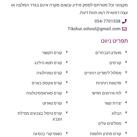
מקצועי וכל מטרתם לספק
מידע
ובשום מקרה
אינם
בגדר המלצה או
עצה
רפואית
ו/או חוות דעת.
054-7701538
Tikshur.school@gmail.com
תפריט ניווט
מועדון הנבחרים
קורס תקשור
קורסים
קורס תטא הילינג
מסלול לימודים רוחניים
קורס נומרולוגיה
סדנאות רוחניות
קורס אקסס בארס
לוח אירועים חודשי
קורס פאראפסיכולוגיה
יצירת קשר
קורס טארוט
הבלוג
קורס טיפול בצבעים מנדלת
הצבע
ממליצים עלינו
קורס פתרון חלומות
כשמרקורי בנסיגה