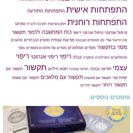
התפתחות אישית
התפתחות התודעה
התפתחות רוחנית
טארוט
זימון מציאות
חשיבה חיובית
כוח המחשבה
ללמוד תקשור
טיפול אנרגטי
טיפול אנרגטי ריגשי
מודעות עצמית
מועדון הנבחרים
מה הייעוד שלי
מלאכים
מה מסמלים הצבעים
מסר בתקשור
מסרים ממלאכים
מסרים של מלאכים מספרים
מסר
ריפוי
ריפוי
ריפוי אנרגטי
קבלה
מהמלאכים
נומרולוגיה
צ'אקרה
תקשור
עצמי
תטא הילינג
תודעה גבוהה
תקשור עם
תודעה עצמית
תקשור עם מלאכים
תקשור עם נשמה
ישיות אור
תקשור עם מועצות
תקשור רוחני
תקשור תדרים
פוסטים נוספים