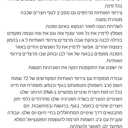
בכל פינה.
צירופי האותיות מרחפים גם מסביב לגוף ויוצרים שכבה
מטהרת ומגנה.
לשליחת הגנה לאזור הנמצא באיום וסכנה:
מומלץ לדמיין את כל אזור עוטף עזה וגם את עזה עצמה מוקפים
בהילה לבנה ובוהקת שבה מרצדים צירופי האותיות ל.א.ו בהמון
ניצוצות זוהרים. אפשר לדמיין את כל האנשים החיים באזור
הסכנה מוקפים בבועה של אור לבן ובוהק שבו מרצדים צירופי
האותיות.
זה ישקיט את התוקפנות וינקה את האנרגיות הקשות.
עבודה ממוקדת עם צירופי האותיות המקודשים של 72 שמות
השם (ע'ב השמות) והטמעתם בגוף ובנפש, משפרת את חיינו
בכל הרמות ויוצרת שינויים ממשיים ב-DNA הרוחני שלנו.
השינויים הנוצרים בשדה האנרגיה שלנו מהדהדים כלפי חוץ,
ויוצרים שינויים בחומר, בגוף, ברגשות ובמחשבות. הם
מתבטאים דרך שינויים המתחוללים בחיי היום-יום שלנו. עבודה
עקבית עם ע"ב השמות תורמת להגשמת הפוטנציאל המלא
המיועד לנו, לאושר ולהצלחה.