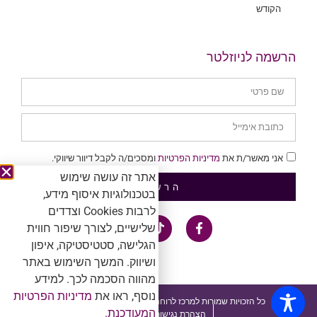
הקודש
הרשמה לניוזלטר
אני מאשר/ת את
מדיניות הפרטיות
ומסכים/ה לקבל דיוור שיווקי.
אתר זה עושה שימוש
הרשמה
בטכנולוגיות איסוף מידע,
לרבות Cookies וצדדים
שלישיים, לצורך שיפור חווית
הגלישה, סטטיסטיקה, איפון
ושיווק. המשך השימוש באתר
מהווה הסכמה לכך. למידע
נוסף, ראו את
מדיניות הפרטיות
כל הזכויות שמורות למרכז לרוחניות. אין להעתיק ולשכפל ™®Ⓒ
המעודכנת.
הצהרת נגישות ומדיניות פרטיות