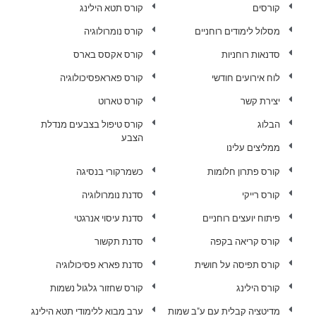
קורסים
קורס תטא הילינג
מסלול לימודים רוחניים
קורס נומרולוגיה
סדנאות רוחניות
קורס אקסס בארס
לוח אירועים חודשי
קורס פאראפסיכולוגיה
יצירת קשר
קורס טארוט
הבלוג
קורס טיפול בצבעים מנדלת
הצבע
ממליצים עלינו
קורס פתרון חלומות
כשמרקורי בנסיגה
קורס רייקי
סדנת נומרולוגיה
פיתוח יועצים רוחניים
סדנת עיסוי אנרגטי
קורס קריאה בקפה
סדנת תקשור
קורס תפיסה על חושית
סדנת פארא פסיכולוגיה
קורס הילינג
קורס שחזור גלגול נשמות
מדיטציה קבלית עם ע"ב שמות
ערב מבוא ללימודי תטא הילינג