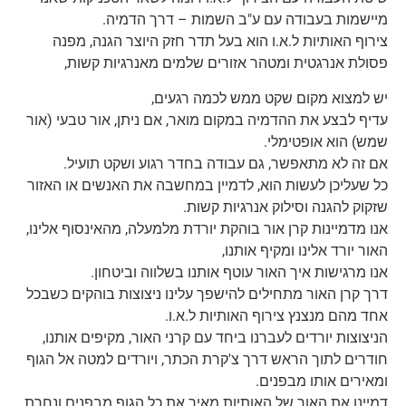
מיישמות בעבודה עם ע"ב השמות – דרך הדמיה.
צירוף האותיות ל.א.ו הוא בעל תדר חזק היוצר הגנה, מפנה
פסולת אנרגטית ומטהר אזורים שלמים מאנרגיות קשות,
יש למצוא מקום שקט ממש לכמה רגעים,
עדיף לבצע את ההדמיה במקום מואר, אם ניתן, אור טבעי (אור
שמש) הוא אופטימלי.
אם זה לא מתאפשר, גם עבודה בחדר רגוע ושקט תועיל.
כל שעליכן לעשות הוא, לדמיין במחשבה את האנשים או האזור
שזקוק להגנה וסילוק אנרגיות קשות.
אנו מדמיינות קרן אור בוהקת יורדת מלמעלה, מהאינסוף אלינו,
האור יורד אלינו ומקיף אותנו,
אנו מרגישות איך האור עוטף אותנו בשלווה וביטחון.
דרך קרן האור מתחילים להישפך עלינו ניצוצות בוהקים כשבכל
אחד מהם מנצנץ צירוף האותיות ל.א.ו.
הניצוצות יורדים לעברנו ביחד עם קרני האור, מקיפים אותנו,
חודרים לתוך הראש דרך צ'קרת הכתר, ויורדים למטה אל הגוף
ומאירים אותו מבפנים.
דמיינו את האור של האותיות מאיר את כל הגוף מבפנים ונחרת