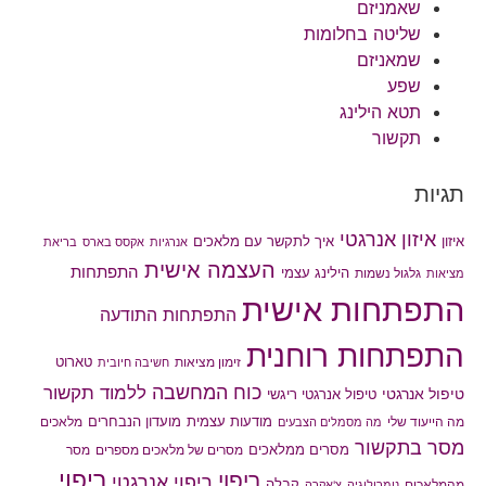
שאמניזם
שליטה בחלומות
שמאניזם
שפע
תטא הילינג
תקשור
תגיות
איזון אנרגטי
איך לתקשר עם מלאכים
איזון
אנרגיות
אקסס בארס
בריאת
העצמה אישית
התפתחות
הילינג עצמי
גלגול נשמות
מציאות
התפתחות אישית
התפתחות התודעה
התפתחות רוחנית
טארוט
זימון מציאות
חשיבה חיובית
כוח המחשבה
ללמוד תקשור
טיפול אנרגטי
טיפול אנרגטי ריגשי
מודעות עצמית
מועדון הנבחרים
מה הייעוד שלי
מלאכים
מה מסמלים הצבעים
מסר בתקשור
מסרים ממלאכים
מסרים של מלאכים מספרים
מסר
ריפוי
ריפוי
ריפוי אנרגטי
קבלה
מהמלאכים
נומרולוגיה
צ'אקרה