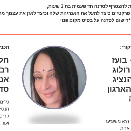
להצטרף לסדנה חד פעמית בת 3 שעות,
 פרקטיים כיצד לתעל את האנרגיות שלה וכיצד לאזן את עצמך מ
*רישום לסדנה על בסיס מקום פנוי
ורי:
תכני
בועז
חלק
ולוג
רבי
נציג
אנ
ארגון
סד
כלים 
הנסיג
קריסט
ד היא משפיעה
ועוד.
 אחת