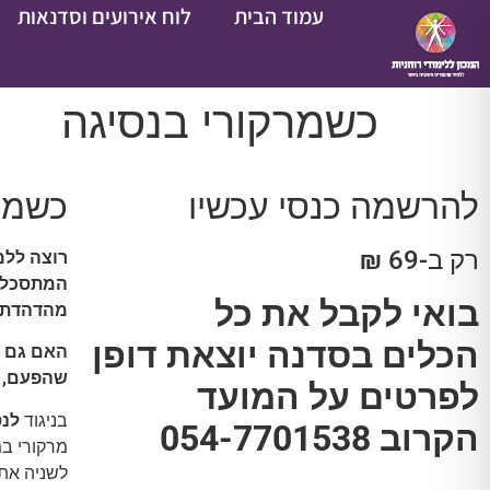
עמוד הבית
לוח אירועים וסדנאות
כשמרקורי בנסיגה
להרשמה כנסי עכשיו
כשמרק
רק ב-69 ₪
רוצה ללמ
המתסכלת 
בואי לקבל את כל
מהדהדת 
הכלים בסדנה יוצאת דופן
האם גם א
שהפעם, א
לפרטים על המועד
בניגוד
לנס
הקרוב 054-7701538
לשניה את 