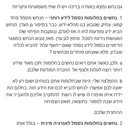
גם נחש נמצא באות ה בריכה ויש לו שתי משמעויות עיקריות:
1
.נחשים בחלומות כסמל ל
ידע רוחני
– הנחש מסמל פחד
קמעי, עתיק, שטבוע בנו מהלא-ידוע. כבר בסיפור גן העדן הנחש
הביא ידע ומודעות לחו ה ואז לאדם, ובעקבות הפיתוי שלו
האנושות נידונה לסבל מחוץ לגן עדן. מאז, טבוע הנחש במאגר
הדימויים כסמל לידע נסתר שאם ייחשף עלול להביא לכליה
ואבדון. פלא שאנחנו פוחדים מנחשים ?
a .ולכן, כאשר אתם רואים נחשים בחלומות יתכן מאוד שידע
רוחני רוצה לעלות ולצוף אל ההכרה המודעת שלכם.
b .ההמלצה שלי: היות שבחלומות אתם בטוחים ושום רע לא
יאונה לכם אפשרו לנחש להביא לכם את הידע הזה. בחלום הת
יידדו איתו ואימרו לו שיש לו רשות להתקרב אליכם ולהעביר את
הידע שבה למסור. כתוצאה, תואץ הצמיחה
הרוחנית שלכם.
2
.נחשים בחלומות כסמל ל
אנרגיה מינית
– בגלל אותו