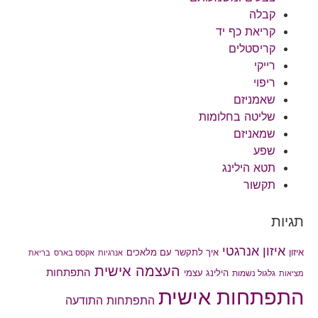
קבלה
קריאת כף יד
קריסטלים
רייקי
ריפוי
שאמניזם
שליטה בחלומות
שמאניזם
שפע
תטא הילינג
תקשור
תגיות
איזון אנרגטי
איך לתקשר עם מלאכים
איזון
אנרגיות
אקסס בארס
בריאת
העצמה אישית
התפתחות
הילינג עצמי
גלגול נשמות
מציאות
התפתחות אישית
התפתחות התודעה