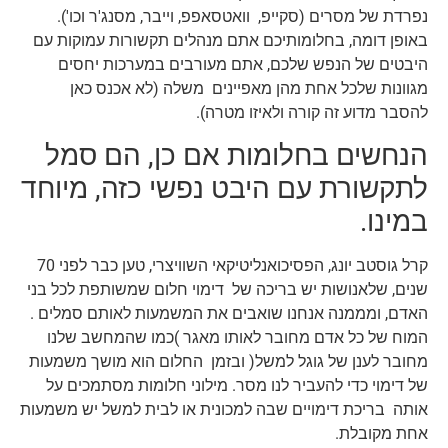
נפרדת של מסרים (סקייפ, וואטסאפפ, וייבר, מסנג'ר וכו').
באופן דומה, בחלומותיכם אתם מנהלים תקשורות עמוקות עם
היבטים של הנפש שלכם, אתם מעורבים במערכות יחסים
מגוונות שלכל אחת מהן מאפיינים משלה (לא אכנס כאן
להסבר מדוע זה קורה ולאיזו מטרה).
הנחשים בחלומות אם כן, הם סמל
לתקשורת עם היבט נפשי כזה, מיוחד
במינו.
קרל גוסטב יונג, הפסיכואנליטיקאי השוויצרי, טען כבר לפני 70
שנים, שלאנושות יש בריכה של דימוי חלום שמשותפת לכל בני
האדם, ומממנה אנחנו שואבים את המשמעות לאותם סמלים .
המוח של כל אדם מחובר לאותו מאגר )כמו שהמחשב שלנו
מחובר לענן של גוגל למשל( ובזמן החלום הוא מושך משמעות
של דימוי כדי להעביר לנו מסר. מילוני חלומות מסתמכים על
אותה בריכת דימויים שבה למכונית או לבית למשל יש משמעות
אחת מקובלת.