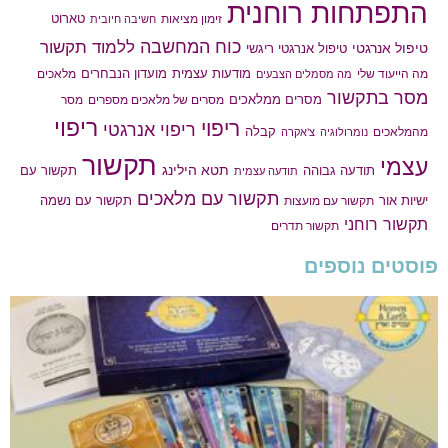
התפתחות רוחנית
טארוט
זימון מציאות
חשיבה חיובית
כוח המחשבה
ללמוד תקשור
טיפול אנרגטי
טיפול אנרגטי ריגשי
מודעות עצמית
מועדון הנבחרים
מה הייעוד שלי
מלאכים
מה מסמלים הצבעים
מסר בתקשור
מסרים ממלאכים
מסרים של מלאכים מספרים
מסר
ריפוי
ריפוי
ריפוי אנרגטי
קבלה
מהמלאכים
נומרולוגיה
צ'אקרה
תקשור
עצמי
תטא הילינג
תודעה גבוהה
תקשור עם
תודעה עצמית
תקשור עם מלאכים
תקשור עם נשמה
ישיות אור
תקשור עם מועצות
תקשור רוחני
תקשור תדרים
פוסטים נוספים