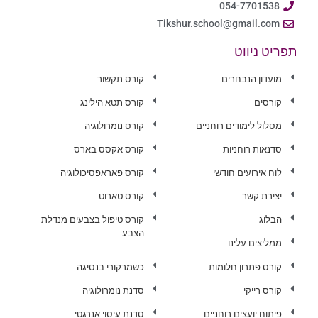
054-7701538
Tikshur.school@gmail.com
תפריט ניווט
מועדון הנבחרים
קורס תקשור
קורסים
קורס תטא הילינג
מסלול לימודים רוחניים
קורס נומרולוגיה
סדנאות רוחניות
קורס אקסס בארס
לוח אירועים חודשי
קורס פאראפסיכולוגיה
יצירת קשר
קורס טארוט
הבלוג
קורס טיפול בצבעים מנדלת
הצבע
ממליצים עלינו
קורס פתרון חלומות
כשמרקורי בנסיגה
קורס רייקי
סדנת נומרולוגיה
פיתוח יועצים רוחניים
סדנת עיסוי אנרגטי