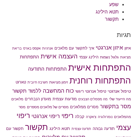
שפע
תטא הילינג
תקשור
תגיות
איזון אנרגטי
איך לתקשר עם מלאכים
איזון
אנרגיות
אקסס בארס
בריאת
העצמה אישית
התפתחות
הילינג עצמי
גלגול נשמות
מציאות
התפתחות אישית
התפתחות התודעה
התפתחות רוחנית
טארוט
זימון מציאות
חשיבה חיובית
כוח המחשבה
ללמוד תקשור
טיפול אנרגטי
טיפול אנרגטי ריגשי
מודעות עצמית
מועדון הנבחרים
מה הייעוד שלי
מלאכים
מה מסמלים הצבעים
מסר בתקשור
מסרים ממלאכים
מסרים של מלאכים מספרים
מסר
ריפוי
ריפוי
ריפוי אנרגטי
קבלה
מהמלאכים
נומרולוגיה
צ'אקרה
תקשור
עצמי
תטא הילינג
תודעה גבוהה
תקשור עם
תודעה עצמית