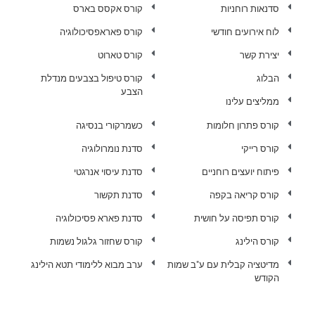
סדנאות רוחניות
קורס אקסס בארס
לוח אירועים חודשי
קורס פאראפסיכולוגיה
יצירת קשר
קורס טארוט
הבלוג
קורס טיפול בצבעים מנדלת
הצבע
ממליצים עלינו
קורס פתרון חלומות
כשמרקורי בנסיגה
קורס רייקי
סדנת נומרולוגיה
פיתוח יועצים רוחניים
סדנת עיסוי אנרגטי
קורס קריאה בקפה
סדנת תקשור
קורס תפיסה על חושית
סדנת פארא פסיכולוגיה
קורס הילינג
קורס שחזור גלגול נשמות
מדיטציה קבלית עם ע"ב שמות
ערב מבוא ללימודי תטא הילינג
הקודש