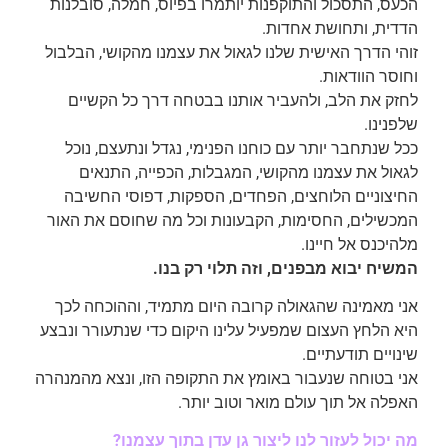
הכעס, התסכול והתוקפנות יותמרו בפיוס, חמלה, סובלנות
הדדית, ותחושת אחדות.
זוהי הדרך האישית שלנו לגאול את עצמנו מהקושי, הבלבול
וחוסר הוודאות.
לחזק את הלב, ולהעביר אותנו בבטחה דרך כל הקשיים
שלפנינו.
ככל שנתחבר יותר עם כוחנו הפנימי, נגדל ונתעצם, נוכל
לגאול את עצמנו מהקושי, המגבלות, הכפייה, התנאים
החיצוניים הלוחצים, הפחדים, הספקות, דפוסי החשיבה
המכשילים, החסימות, הקבעונות וכל מה שחוסם את האור
מלהיכנס אל חיינו.
המשיח יבוא מבפנים, וזה תלוי רק בנו.
אני מאמינה שהגאולה קרובה היום מתמיד, וההוכחה לכך
היא הלחץ העצום שמפעיל עלינו היקום כדי שנתעורר ונבצע
שינויים תודעתיים.
אני בטוחה שנעבור באומץ את התקופה הזו, ונצא מהמנהרה
האפלה אל תוך עולם מואר וטוב יותר.
מה יכול לעזור לנו ליצור גן עדן בתוך עצמנו?