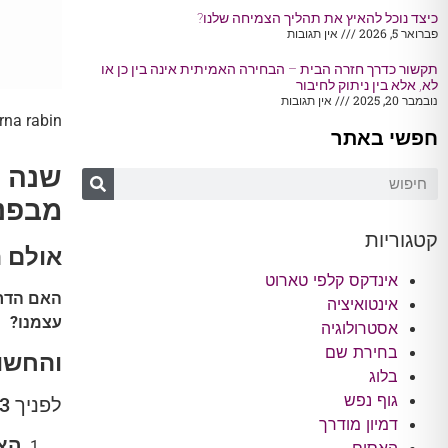
כיצד נוכל להאיץ את תהליך הצמיחה שלנו?
פברואר 5, 2026
אין תגובות
תקשור כדרך חזרה הבית – הבחירה האמיתית אינה בין כן או
לא, אלא בין ניתוק לחיבור
נובמבר 20, 2025
אין תגובות
rna rabin
חפשי באתר
שנה ח
מבפני
קטגוריות
אולם ה
אינדקס קלפי טארוט
האם הדרך
אינטואיציה
עצמנו
?
אסטרולוגיה
בחירת שם
והחשוב
בלוג
גוף נפש
לפניך 3 עובדות שיאירו מעט את הנושא:
דמיון מודרך
האם