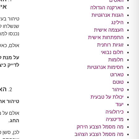
האסים
אי
הארקנה הגדולה
הגנות אנרגטיות
טיהור בעש
הילינג
שנשלחו לע
העצמה אישית
נכנסו למר
התפתחות אישית
זוגיות רוחנית
אולם, כאש
חלום נבואי
על מנת ל
חלומות
לדייק כי
חסימות אנרגטיות
טארוט
טוטם
האם
טיהור
יכולת על טבעית
טיהור אח
יעוד
כירולוגיה
אולם על מ
מדיטציה
החג
.
מה מסמל הצבע הירוק
לכן, סשן 
מה מסמל הצבע הצהוב