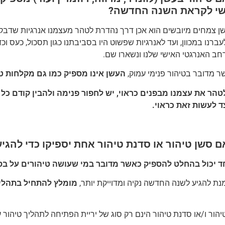
שי לקראת השנה החדשה
?
ן צמחים מיובשים הוא אכן דרך נהדרת לטהר מעצמנו אנרגיות שדבקו ב
ברנו במכוון, ועד לאנרגיות שפשוט היו בסביבתנו כגון תסכול, כעס וכד
חב האנרגטי האישי שלנו ונשארו שם.
ר מדובר בטיהור פנימי עמוק,
העשן אינו מספיק כמו גם מקלחות טי
טהר את עצמנו מבפנים כראוי, יש לחפור פנימה ולהבין קודם כל 
צד לעשות זאת כראוי
.
 סשן טיהור או סדנת טיהור אחת יספיקו כדי להגיע 
ד יכול בהחלט להספיק כאשר מדובר במי שעושה טיהורים על בס
נת להגיע לשנה החדשה נקיה ומדוייקת יותר,
מומלץ להתחיל בתהליך
טיהור ו/או סדנת טיהור הינם רק סוג של יריית הפתיחה לתהליך טיה