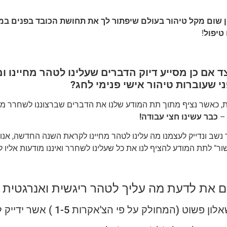
ין שום מקל טיהור בעולם שיפתור לך את תחושת הכובד בפנים ב
טיפול
!
ד אם כן מסייע דיוק הדברים שעלינו לטהר מחיינו 
י שעוברות טיהור אישי פנימי לחג
?
ת, כאשר נציף מתוך תת המודע שלנו את הדברים שברצוננו לשחרר מע
 –
כבר עשינו חצי עבודה
!
 נשב ונדייק לעצמנו מה עלינו לטהר מחיינו לקראת השנה החדשה, אנ
ישור" לתת המודע להציף לנו את כל שעלינו לשחרר ואיננו מודעות אליו ל
ם את לדעת מה עליך לטהר ריגשית ואנרגטית 
שוט (המחולק על פי הצ'אקרות 1-5 ) אשר ידייק לך את הדברים הנ"ל.