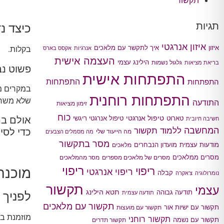
תקשור
תגיות
כיצד נ
איזון אנרגטי
איך לתקשר עם מלאכים
איזון
בקלות.
אנרגיות
אקסס בארס
העצמה אישית
הילינג עצמי
גלגול נשמות
בריאת מציאות
פשוט נב
התפתחות אישית
התפתחות
התפתחות
במקרים מס
התפתחות רוחנית
שלא משרת
התודעה
זימון מציאות
כוח
טיפול אנרגטי
אולם במ
טארוט
טיפול אנרגטי ריגשי
חשיבה חיובית
המחשבה
ללמוד תקשור
כדי לסי
מה הייעוד שלי
מה מסמלים הצבעים
מסר בתקשור
מודעות עצמית
מועדון הנבחרים
מלאכים
מסרים ממלאכים
מסרים של מלאכים מספרים
מסר מהמלאכים
ריפוי
ריפוי
מוכנה
ריפוי אנרגטי
קבלה
נומרולוגיה
צ'אקרה
תקשור
עצמי
תטא הילינג
תודעה גבוהה
תודעה עצמית
לפניך 
תקשור עם מלאכים
תקשור עם ישיות אור
תקשור עם מועצות
מוזמנת בש
תקשור רוחני
תקשור עם נשמה
תקשור תדרים