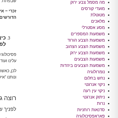
שבפתח.
מה מסמל צבע ירוק
מועדי קורסים
זכרי – א
מטוטלת
הדורשים 
מלאכים
מסע אסטרלי
משמעות המספרים
כיצ
משמעות הצבע הורוד
לפנ
משמעות הצבע הצהוב
משמעות הצבע ירוק
פסיכולוגי
משמעות הצבעים
עלינו ועוד
משמעות הצבעים ביהדות
לכן, כאשר
נומרולוגיה
ונותנו "א
נחש בחלום
ניקוי אנרגטי
ניקוי עין רעה
רוצה ג
ניתוק אנרגטי
נרות
לפניך שאלון פ
סדנאות רוחניות
פאראפסיכולוגיה