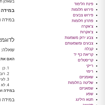
בשאלון תמ
פינת הלימוד
פירוש חלומות
במידה ו
פירוש צבעים
במידה וע
פתרון חלומות
צ'אקרה
צ'אקרות
צבע ירוק משמעות
לדוגמא
צבעים ומשמעותם
קבלה
שאלה:
קריאת כף יד
האם את מ
קריסטלים
רייקי
כן
ריפוי
רוב 
שאמניזם
לעי
שליטה בחלומות
לא
שמאניזם
במידה וע
שפע
במידה ו
תטא הילינג