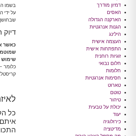
דמיון מודרך
בשמו המלא 
האסים
על ידי ה
הארקנה הגדולה
שבחושן.
הגנות אנרגטיות
דיוק 
הילינג
העצמה אישית
כאשר אנ
התפתחות אישית
שמוטמעת
זוגיות רוחנית
שימוש 
חלום נבואי
כלומר – 
חלומות
קריסטל מ
חסימות אנרגטיות
טארוט
טוטם
לאיזה
טיהור
יכולת על טבעית
כל הק
יעוד
איתם 
כירולוגיה
מדיטציה
התכונ