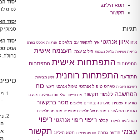
יסוד המ
תטא הילינג
לפיס לזול
תקשור
יסוד הא
תגיות
סמוקי קו
יסוד האו
איזון אנרגטי
איך לתקשר עם מלאכים
איזון
אנרגיות
אקסס בארס
אמטיסט (
העצמה אישית
הילינג עצמי
גלגול נשמות
בריאת מציאות
כחולה, ל
התפתחות אישית
התפתחות
התפתחות
התפתחות רוחנית
התודעה
זימון מציאות
טיפים
כוח
טיפול אנרגטי
טארוט
טיפול אנרגטי ריגשי
חשיבה חיובית
המחשבה
ני
ללמוד תקשור
מה הייעוד שלי
מה מסמלים הצבעים
– 
מסר בתקשור
מודעות עצמית
מועדון הנבחרים
מלאכים
מסרים ממלאכים
מסרים של מלאכים מספרים
מסר מהמלאכים
ני
ריפוי
ריפוי
ריפוי אנרגטי
קבלה
נומרולוגיה
צ'אקרה
הק
תקשור
עצמי
את
תטא הילינג
תודעה גבוהה
תודעה עצמית
מש