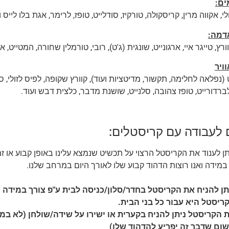
ים:
י, אקווה מרין, קריסקולה, טורקיז, סודלייט, טופז, לרימר, אגת בלו לייס ו
דמה:
ורץ, טייגר איי, ארגונייט, שונגית (ג'ט), רובי, טורמלין שחורה, המטייט, 
ויר
נפלאה לחלימה, תקשור, מדיטציות ועוד), קוורץ שקופה, לפיס לזולי, סודל
ברדורייט, טופז צהובה, סלנייט, שושנת מדבר, כלצית דבש ועוד.
 לעבודה עם קריסטלים:
תן לענוד את הקריסטל הרצוי על תכשיט שנמצא עלינו באופן קבוע או זמ
במידה ואנו רוצות הדהוד קבוע שלו לאורך היום במרחב שלנו.
תן להניח את הקריסטל בחדר/סלון/כניסה לבית ע"פ צורך במידה 
ריסטל היא עבור כל בני הבית.
 הקריסטל ניתן להניח בקערית או ישירו על שידה/שולחן (לא במ
ום שדבר זה יפריע להדהוד שלו)