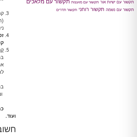
תקשור עם מלאכים
תקשור עם ישיות אור
תקשור עם מועצות
תקשור רוחני
תקשור עם נשמה
תקשור תדרים
קר
(ח
ני
זכ
קט
קר
במ
את
לח
במ
ומ
כמ
ועוד.
חשוב