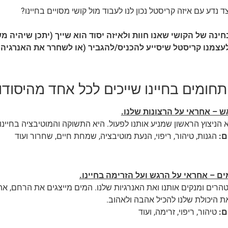
ד נדע עם איזה קריסטל נכון לנו לעבוד מול קושי מסויים בחיינו?
בחינה של הקושי שאנו חוות ולאיזה יסוד הוא שייך (יתכן שיהיה משו
עצמנו קריסטל שיסייע להכניס/להגביר (או לשחרר את האנרגיה 
תחומים בחיינו שייכים לכל אחד מהיסודו
ש – אחראי על הרצונות שלנו.
הניצוץ הראשון שמניע אותנו לפעול. היא התשוקה והמוטיבציה בחיינו, ה
ם:
הגנות, טיהור, ריפוי, הנעת מוטיבציה, שמחת חיים, שחרור ועוד
ים – אחראי על הרגש ועל הזרימה בחיינו.
הרים ומנקים אותנו ואת האנרגיות שלנו. המים מייצגים את הרחם, את
את היכולת שלנו להכיל אהבה ולאהוב.
ם:
טיהור, ריפוי, זרימה, ועוד