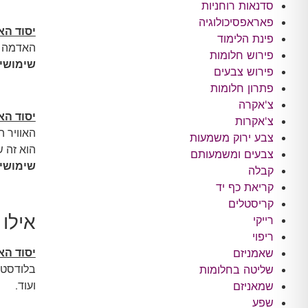
סדנאות רוחניות
פאראפסיכולוגיה
יסוד הא
פינת הלימוד
האדמה מס
פירוש חלומות
שימושי
פירוש צבעים
פתרון חלומות
צ'אקרה
יסוד הא
צ'אקרות
האוויר ה
צבע ירוק משמעות
הוא זה ש
צבעים ומשמעותם
שימושי
קבלה
קריאת כף יד
קריסטלים
אילו 
רייקי
ריפוי
שאמניזם
יסוד הא
שליטה בחלומות
בלודסטון
שמאניזם
ועוד.
שפע