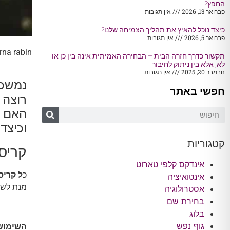
החפץ?
פברואר 13, 2026
אין תגובות
כיצד נוכל להאיץ את תהליך הצמיחה שלנו?
פברואר 5, 2026
אין תגובות
rna rabin
תקשור כדרך חזרה הבית – הבחירה האמיתית אינה בין כן או
לא, אלא בין ניתוק לחיבור
נובמבר 20, 2025
אין תגובות
נמשכת
חפשי באתר
רוצה 
האם ב
וכיצד 
קטגוריות
קריס
אינדקס קלפי טארוט
כ
ל קריס
אינטואיציה
מנת לשח
אסטרולוגיה
בחירת שם
בלוג
גוף נפש
השימוש 