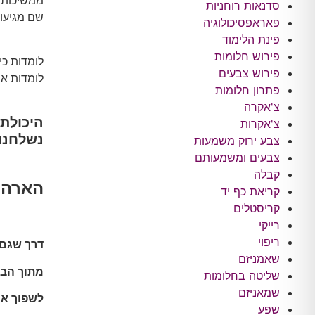
ממשיכות 
סדנאות רוחניות
שם מגיעות
פאראפסיכולוגיה
פינת הלימוד
פירוש חלומות
לומדות כ
פירוש צבעים
לומדות אנ
פתרון חלומות
צ'אקרה
היכולת
צ'אקרות
נשלחנו 
צבע ירוק משמעות
צבעים ומשמעותם
קבלה
הארה
א
קריאת כף יד
קריסטלים
רייקי
ריפוי
דרך שגם 
שאמניזם
מתוך הבנ
שליטה בחלומות
שמאניזם
לשפוך או
שפע