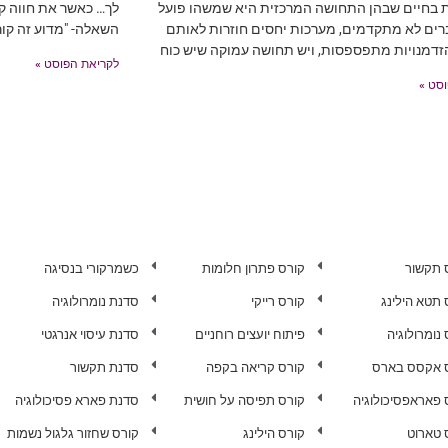
ת בחיים שבהן התחושה המרכזית היא שמשהו פועל
לך… כאשר את חווה קו
רים לא מתקדמים, מערכות יחסים חוזרות לאותם
השאלה- "מדוע זה קור
זדמנויות מתפספסות, ויש תחושה עמוקה שיש כוח
לקריאת הפוסט »
סט »
 תקשור
קורס פתרון חלומות
כשמרקורי בנסיגה
 תטא הילינג
קורס רייקי
סדנת נומרולוגיה
נומרולוגיה
פיתוח יועצים רוחניים
סדנת עיסוי אנרגטי
 אקסס בארס
קורס קריאה בקפה
סדנת תקשור
 פאראפסיכולוגיה
קורס תפיסה על חושית
סדנת פארא פסיכולוגיה
 טארוט
קורס הילינג
קורס שחזור גלגול נשמות