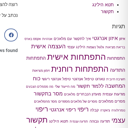
רוצה להצ
תטא הילינג
תקשור
נכתב על י
תגיות
איזון אנרגטי
איך לתקשר עם מלאכים
איזון
אנרגיות
אקסס בארס
העצמה אישית
הילינג עצמי
גלגול נשמות
בריאת מציאות
ws found
התפתחות אישית
התפתחות
התפתחות
התפתחות רוחנית
התודעה
זימון מציאות
כוח
טיפול אנרגטי
טארוט
טיפול אנרגטי ריגשי
חשיבה חיובית
המחשבה
ללמוד תקשור
מה הייעוד שלי
מה מסמלים הצבעים
מסר בתקשור
מודעות עצמית
מועדון הנבחרים
מלאכים
מסרים ממלאכים
מסרים של מלאכים מספרים
מסר מהמלאכים
ריפוי
ריפוי
ריפוי אנרגטי
קבלה
נומרולוגיה
צ'אקרה
תקשור
עצמי
תטא הילינג
תודעה גבוהה
תודעה עצמית