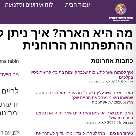
עמוד הבית
לוח אירועים וסדנאות
מה היא הארה? איך ניתן 
ההתפתחות הרוחנית
כתבות אחרונות
rna rabin
איך לפתוח שער לתשובות שכבר קיימות בתוכך- קריאת ניסיון
מה הייעוד
בקלפים
אפריל 5, 2026
אין תגובות
לחיים 
האם באמת עשו עליך כישוף? מה עומד מאחורי התחושה
שמשהו חיצוני מנהל את החיים שלך
מרץ 4, 2026
אין תגובות
יודעות 
ומבינו
האם ייתכן שכל הקשיים והאתגרים שאת חווה, את בעצם
בחרת מראש?
פברואר 16, 2026
אין תגובות
לכן, עם הי
טיהור חפצים – מתי לטהר? כיצד? ומתי עדיף לשחרר את