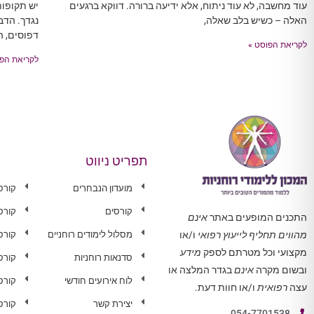
עוד מחשבה, לא עוד ניתוח, אלא ידיעה ברורה. דווקא ברגעים
יש תקופו
האלה – כשיש בלב שאלה,
נגדך. הדב
דפוסים, ה
לקריאת הפוסט »
לקריאת הפו
תפריט ניווט
מועדון הנבחרים
קורס
קורסים
קורס
התכנים המופעים באתר
אינם
מסלול לימודים רוחניים
קורס 
מהווים תחליף לייעוץ רפואי
ו/או
מקצועי וכל מטרתם לספק
מידע
סדנאות רוחניות
קורס
ובשום מקרה
אינם
בגדר המלצה או
לוח אירועים חודשי
קורס
עצה
רפואית
ו/או חוות דעת.
יצירת קשר
קורס
054-7701538