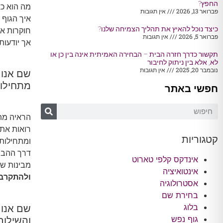
החפץ?
מה הוא כא
פברואר 13, 2026
אין תגובות
איך הגוף 
כיצד נוכל להאיץ את תהליך הצמיחה שלנו?
חוקרות את
פברואר 5, 2026
אין תגובות
אך יודעות
תקשור כדרך חזרה הבית – הבחירה האמיתית אינה בין כן או
לא, אלא בין ניתוק לחיבור
נובמבר 20, 2025
אין תגובות
שם אנו 
מתחילות
חפשי באתר
הראיה מתח
רואות את 
קטגוריות
ומתחילות
דרך ההבנה
אינדקס קלפי טארוט
מבינות שע
אינטואיציה
ולהתקרב 
אסטרולוגיה
בחירת שם
בלוג
שם אנו 
גוף נפש
והשילוב 