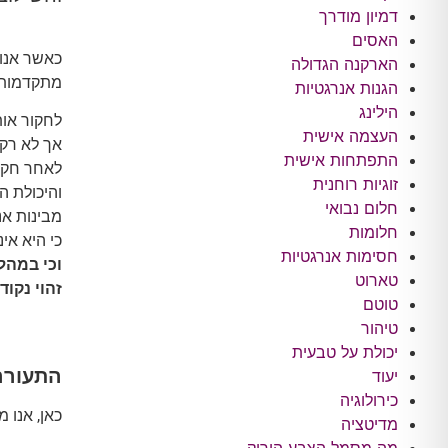
דמיון מודרך
האסים
כאשר אנו 
הארקנה הגדולה
מתקדמות א
הגנות אנרגטיות
הילינג
לחקור אות
העצמה אישית
אך לא רק,
התפתחות אישית
לאחר חקר
זוגיות רוחנית
והיכולת ה
חלום נבואי
מבינות אנ
חלומות
כי היא אינ
חסימות אנרגטיות
וכי במהל
טארוט
זהוי נקו
טוטם
טיהור
יכולת על טבעית
התעורר
יעוד
כירולוגיה
כאן, אנו 
מדיטציה