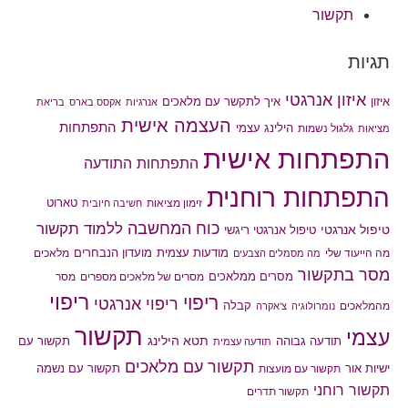
תקשור
תגיות
איזון אנרגטי
איך לתקשר עם מלאכים
איזון
אנרגיות
אקסס בארס
בריאת
העצמה אישית
התפתחות
הילינג עצמי
גלגול נשמות
מציאות
התפתחות אישית
התפתחות התודעה
התפתחות רוחנית
טארוט
זימון מציאות
חשיבה חיובית
כוח המחשבה
ללמוד תקשור
טיפול אנרגטי
טיפול אנרגטי ריגשי
מודעות עצמית
מועדון הנבחרים
מה הייעוד שלי
מלאכים
מה מסמלים הצבעים
מסר בתקשור
מסרים ממלאכים
מסרים של מלאכים מספרים
מסר
ריפוי
ריפוי
ריפוי אנרגטי
קבלה
מהמלאכים
נומרולוגיה
צ'אקרה
תקשור
עצמי
תטא הילינג
תודעה גבוהה
תקשור עם
תודעה עצמית
תקשור עם מלאכים
תקשור עם נשמה
ישיות אור
תקשור עם מועצות
תקשור רוחני
תקשור תדרים