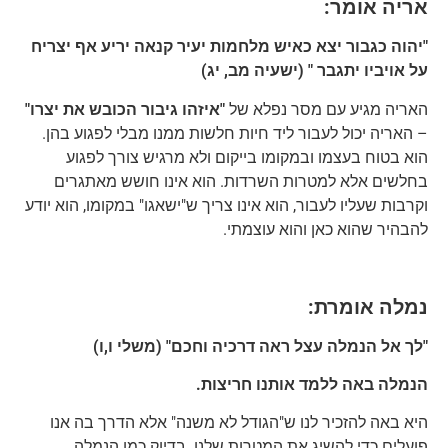
אריה אומר:
"יהוה כגבור יצא כאיש מלחמות יעיר קנאה יריע אף יצריח
על אויביו יתגבר " (ישעיה מב, יג)
האריה מגיע עם מסר נפלא של
"איזהו גיבור הכובש את יצרו"
– האריה יכול לעבור ליד חיות חלשות ממנו מבלי לפגוע בהן.
הוא בטוח בעצמו ובמקומו בייקום ולא מרגיש צורך לפגוע
בחלשים אלא למטרות השרדות. הוא אינו חושש מאתגרים
וקרבות שעליו לעבור, הוא אינו צריך ש"ישאגו" במקומו, הוא יודע
להבהיר שהוא כאן והוא עוצמתי.
נמלה אומרת:
"לך אל הנמלה עצל ראה דרכיה וחכם" (משלי ו,ו)
הנמלה באה ללמד אותנו חריצות.
היא באה להזכיר לנו ש"הגודל לא משנה" אלא הדרך בה אנו
פועלים כדי להשיג את המטרות שלנו. בדיוק כמו הנמלה