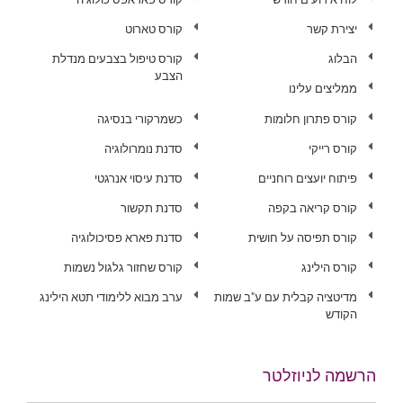
יצירת קשר
קורס טארוט
הבלוג
קורס טיפול בצבעים מנדלת
הצבע
ממליצים עלינו
קורס פתרון חלומות
כשמרקורי בנסיגה
קורס רייקי
סדנת נומרולוגיה
פיתוח יועצים רוחניים
סדנת עיסוי אנרגטי
קורס קריאה בקפה
סדנת תקשור
קורס תפיסה על חושית
סדנת פארא פסיכולוגיה
קורס הילינג
קורס שחזור גלגול נשמות
מדיטציה קבלית עם ע"ב שמות
ערב מבוא ללימודי תטא הילינג
הקודש
הרשמה לניוזלטר