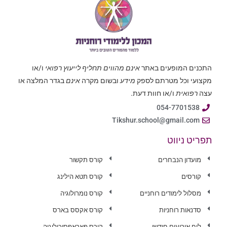
התכנים המופעים באתר
אינם מהווים תחליף לייעוץ רפואי
ו/או
מקצועי וכל מטרתם לספק
מידע
ובשום מקרה
אינם
בגדר המלצה או
עצה
רפואית
ו/או חוות דעת.
054-7701538
Tikshur.school@gmail.com
תפריט ניווט
מועדון הנבחרים
קורס תקשור
קורסים
קורס תטא הילינג
מסלול לימודים רוחניים
קורס נומרולוגיה
סדנאות רוחניות
קורס אקסס בארס
לוח אירועים חודשי
קורס פאראפסיכולוגיה