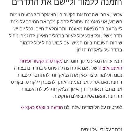
הזמנה ללמוד וליישם את התדרים
עכשיו, אחרי שהבנת את הקשר בין הצ'אקרות לצבעים וימות
השבוע, אני מאמינה שתוכלי להפיק מכך את המירב על מנת
לייצר עבורך מציאות מאוזנת יותר ומלאת חיים. לכל יום יש
תדר משלו, וכל צבע יכול לעזור בתהליך האיזון. לדוגמה, ניהול
שיחות חשובות ביום חמישי עם לבוש כחול יכול לתמוך
בתדר של צ'אקרת הגרון.
המידע הזה מגיע מתוך חומרים
מקורס התקשור ופיתוח
האינטואיציה
שלי. אם את רוצה להשתמש בתדרים בצורה
נכונה וללמוד כיצד לאזן את הצ'אקרות ולהתחבר לעבודה
רוחנית ואנרגטית, אני מזמינה אותך להצטרף לקורס. בקורס
אני מחברת אותך דרך איזון הצ'אקרות ליכולת העבודה
הרוחנית והאנרגטית בעולם התקשור.
לפרטים על הלימודים שלחי לנו
הודעה בווצאפ כאן>>>
נכתב על ידי יעל ניסים,