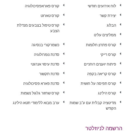
לוח אירועים חודשי
קורס פאראפסיכולוגיה
יצירת קשר
קורס טארוט
הבלוג
קורס טיפול בצבעים מנדלת
הצבע
ממליצים עלינו
קורס פתרון חלומות
כשמרקורי בנסיגה
קורס רייקי
סדנת נומרולוגיה
פיתוח יועצים רוחניים
סדנת עיסוי אנרגטי
קורס קריאה בקפה
סדנת תקשור
קורס תפיסה על חושית
סדנת פארא פסיכולוגיה
קורס הילינג
קורס שחזור גלגול נשמות
מדיטציה קבלית עם ע"ב שמות
ערב מבוא ללימודי תטא הילינג
הקודש
הרשמה לניוזלטר