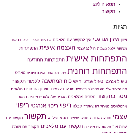
תטא הילינג
תקשור
תגיות
איזון אנרגטי
איך לתקשר עם מלאכים
איזון
אנרגיות
אקסס בארס
בריאת
העצמה אישית
התפתחות
הילינג עצמי
גלגול נשמות
מציאות
התפתחות אישית
התפתחות התודעה
התפתחות רוחנית
טארוט
זימון מציאות
חשיבה חיובית
כוח המחשבה
ללמוד תקשור
טיפול אנרגטי
טיפול אנרגטי ריגשי
מודעות עצמית
מועדון הנבחרים
מה הייעוד שלי
מלאכים
מה מסמלים הצבעים
מסר בתקשור
מסרים ממלאכים
מסרים של מלאכים מספרים
מסר
ריפוי
ריפוי
ריפוי אנרגטי
קבלה
מהמלאכים
נומרולוגיה
צ'אקרה
תקשור
עצמי
תטא הילינג
תודעה גבוהה
תקשור עם
תודעה עצמית
תקשור עם מלאכים
תקשור עם נשמה
ישיות אור
תקשור עם מועצות