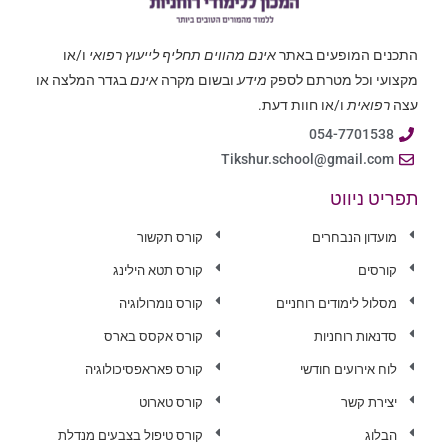
התכנים המופעים באתר
אינם מהווים תחליף לייעוץ רפואי
ו/או
מקצועי וכל מטרתם לספק
מידע
ובשום מקרה
אינם
בגדר המלצה או
עצה
רפואית
ו/או חוות דעת.
054-7701538
Tikshur.school@gmail.com
תפריט ניווט
מועדון הנבחרים
קורס תקשור
קורסים
קורס תטא הילינג
מסלול לימודים רוחניים
קורס נומרולוגיה
סדנאות רוחניות
קורס אקסס בארס
לוח אירועים חודשי
קורס פאראפסיכולוגיה
יצירת קשר
קורס טארוט
הבלוג
קורס טיפול בצבעים מנדלת