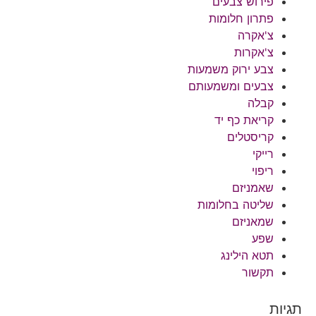
פירוש צבעים
פתרון חלומות
צ'אקרה
צ'אקרות
צבע ירוק משמעות
צבעים ומשמעותם
קבלה
קריאת כף יד
קריסטלים
רייקי
ריפוי
שאמניזם
שליטה בחלומות
שמאניזם
שפע
תטא הילינג
תקשור
תגיות