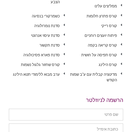
הצבע
ממליצים עלינו
קורס פתרון חלומות
כשמרקורי בנסיגה
קורס רייקי
סדנת נומרולוגיה
פיתוח יועצים רוחניים
סדנת עיסוי אנרגטי
קורס קריאה בקפה
סדנת תקשור
קורס תפיסה על חושית
סדנת פארא פסיכולוגיה
קורס הילינג
קורס שחזור גלגול נשמות
מדיטציה קבלית עם ע"ב שמות
ערב מבוא ללימודי תטא הילינג
הקודש
הרשמה לניוזלטר