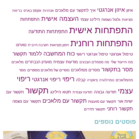
איזון אנרגטי
איך לתקשר עם מלאכים
איזון
אנרגיות
אקסס בארס
בריאת
העצמה אישית
התפתחות
הילינג עצמי
גלגול נשמות
מציאות
התפתחות אישית
התפתחות התודעה
התפתחות רוחנית
טארוט
זימון מציאות
חשיבה חיובית
כוח המחשבה
ללמוד תקשור
טיפול אנרגטי
טיפול אנרגטי ריגשי
מודעות עצמית
מועדון הנבחרים
מה הייעוד שלי
מלאכים
מה מסמלים הצבעים
מסר בתקשור
מסרים ממלאכים
מסרים של מלאכים מספרים
מסר
ריפוי
ריפוי
ריפוי אנרגטי
קבלה
מהמלאכים
נומרולוגיה
צ'אקרה
תקשור
עצמי
תטא הילינג
תודעה גבוהה
תקשור עם
תודעה עצמית
תקשור עם מלאכים
תקשור עם נשמה
ישיות אור
תקשור עם מועצות
תקשור רוחני
תקשור תדרים
פוסטים נוספים