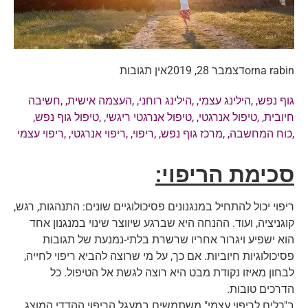
orna rabin
דצמבר 28, 2019
אין תגובות
גוף נפש
, ,
הילינג עצמי
, ,
הילינג רוחני
, ,
העצמה אישית
, ,
חשיבה
חיובית
, ,
טיפול אנרגטי
, ,
טיפול אנרגטי ריגשי
, ,
טיפול גוף נפש
,
,
כוח המחשבה
, ,
מרכז גוף נפש
, ,
ריפוי
, ,
ריפוי אנרגטי
, ,
ריפוי עצמי
סכימת הריפוי:
ריפוי יכול להתחיל במנגנונים פסיכולוגיים שונים: התנהגות, רגש,
קוגניציה, ועוד. ההנחה היא שברגע שיווצר שינוי במנגנון אחד
הוא ישפיע ויגרור אחריו שרשרת בלתי-נמנעת של תגובות
פסיכולוגיות חיוביות. אם כך, על מי שרוצה להביא ריפוי לחייה,
לבחון מאיזו נקודת מבט היא רוצה לגשת אל הטיפול. כל
הדרכים טובות.
ב"כלים לריפוי עצמי" משתמשים במעגל הריפוי ההדדי המוצג