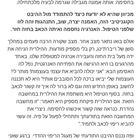
בחסימה: אותה אמונה מגבילה שגרמה לבעיה מלכתחילה.
מכיוון שהיא לא יודעת כיצד להתמודד מול ההיבט
הקוגניטיבי הזה, האמנה יצרה, שוב, התנהגות זהה לזו
שלפני הטיפול. האנרגיה נחסמה ואיתה הכאב בחזה חזר.
אולם בואו נתאר מצב אחר. מצב שקורה הרבה פעמים במהלך
סשן של ריברת'ינג, רק בלי מספיק מודעות. ההילרית הניחה את
ידה מעל בית החזה והעבירה אנרגיה למטופלת שלנו. באחד
מהרגעים בו היא הרגישה את הפתיחה האנרגטית, נפל לה
האסימון הבא: "אני יכולה להביא את עצמי בעוצמות! מותר לי!
העוצמות שלי יביאו ברכה לכל הסובבים אותי!" היא לא תכננה
לחשוב באופן החדש הזה וגם לא ברור לה איך זה קשור לכאב
בחזה. בסוף הטיפול היא משתפת את ההילרית במחשבה
הזאת. אם ההילרית פיקחת מספיק היא תאמר: "זו מחשבה
נהדרת. כנראה שזה קשור איכשהו לחסימה. ניצרי את
המחשבה הזאת בתודעתך ותתחילי לפעול על פיה. זה עשוי
להביא ריפוי לכאב ולתמיד."
ופה נכנס ההיבט התודעתי של מעגל הריפוי ההדדי. ברגע שאני