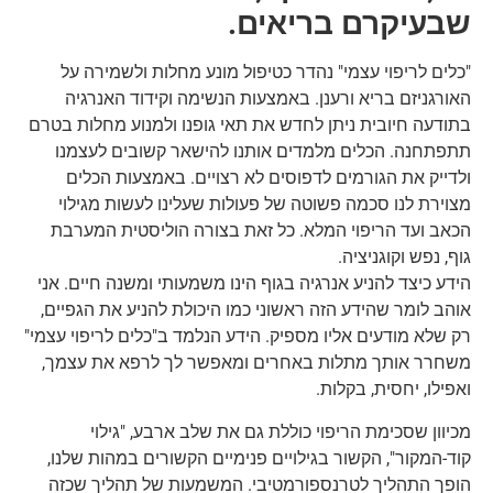
שבעיקרם בריאים.
"כלים לריפוי עצמי" נהדר כטיפול מונע מחלות ולשמירה על
האורגניזם בריא ורענן. באמצעות הנשימה וקידוד האנרגיה
בתודעה חיובית ניתן לחדש את תאי גופנו ולמנוע מחלות בטרם
תתפתחנה. הכלים מלמדים אותנו להישאר קשובים לעצמנו
ולדייק את הגורמים לדפוסים לא רצויים. באמצעות הכלים
מצוירת לנו סכמה פשוטה של פעולות שעלינו לעשות מגילוי
הכאב ועד הריפוי המלא. כל זאת בצורה הוליסטית המערבת
גוף, נפש וקוגניציה.
הידע כיצד להניע אנרגיה בגוף הינו משמעותי ומשנה חיים. אני
אוהב לומר שהידע הזה ראשוני כמו היכולת להניע את הגפיים,
רק שלא מודעים אליו מספיק. הידע הנלמד ב"כלים לריפוי עצמי"
משחרר אותך מתלות באחרים ומאפשר לך לרפא את עצמך,
ואפילו, יחסית, בקלות.
מכיוון שסכימת הריפוי כוללת גם את שלב ארבע, "גילוי
קוד-המקור", הקשור בגילויים פנימיים הקשורים במהות שלנו,
הופך התהליך לטרנספורמטיבי. המשמעות של תהליך שכזה