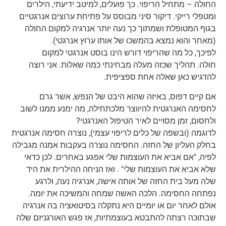
החולה – מתחיל הריפוי. כך פועלים, למיטב ידיעתי, הילרים
ומטפלי רייקי. דיקור סיני מבוסס על פתיחת ערוצים אנרגטיים
בגוף המטופלת ושמתוך כך נעה יותר אנרגיה למקום החולה
(מאחר והוא נמצא בהמשכו של אותו ערוץ אנרגטי).
לפיכך, כל מה שהריפוי דורש הינו בוסט אנרגטי למקום
חולה. תהליך שכזה מעלה מבחינתי כמה שאלות. אני רוצה
להדגיש כאן שאלה אחת ספציפית.
אם קיים דפוס, באיזה שהוא היבט של הנפש, אשר גרם
לחסימה האנרגטית להיווצר מלכתחילה, מה ימנע ממנו לשוב
ולחסום, זמן מסויים לאיר הטיפול האנרגטי?
לדוגמה (ובשפה של כלים לריפוי עצמי), נוצרה חסימה אנרגטית
בחלק העליון של החזה. החסימה נוצרה בעקבות אמנה מגבילה
לפיה, "אם אביא את העוצמות שלי אפגע באחרים. לכן כדאי
שלא אביא את העוצמות שלי" . ואז הניחה ההילרית את היד
שלה מעל בית החזה של אותה אישה, אנרגיה נעה, ולרגע
נפתחה החסימה. הלכה האשה שמחה והמשיכה את יומה.
אולם לאחר יום או יומיים היא נתקלה בסיטואציה בה אנרגיה
שבתוכה רצתה להתבטא בעוצמתיות, אז פגש האורגניזם שלה