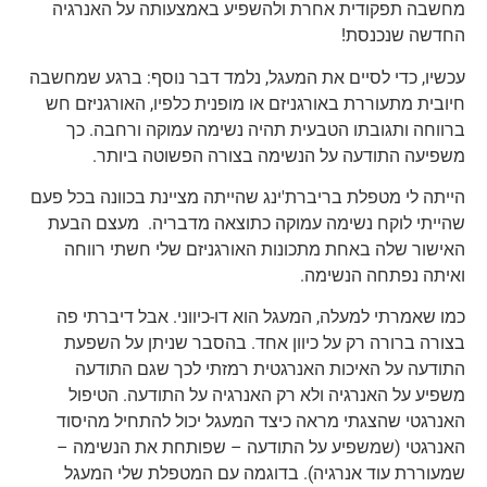
מחשבה תפקודית אחרת ולהשפיע באמצעותה על האנרגיה
החדשה שנכנסת!
עכשיו, כדי לסיים את המעגל, נלמד דבר נוסף: ברגע שמחשבה
חיובית מתעוררת באורגניזם או מופנית כלפיו, האורגניזם חש
ברווחה ותגובתו הטבעית תהיה נשימה עמוקה ורחבה. כך
משפיעה התודעה על הנשימה בצורה הפשוטה ביותר.
הייתה לי מטפלת בריברת'ינג שהייתה מציינת בכוונה בכל פעם
שהייתי לוקח נשימה עמוקה כתוצאה מדבריה. מעצם הבעת
האישור שלה באחת מתכונות האורגניזם שלי חשתי רווחה
ואיתה נפתחה הנשימה.
כמו שאמרתי למעלה, המעגל הוא דו-כיווני. אבל דיברתי פה
בצורה ברורה רק על כיוון אחד. בהסבר שניתן על השפעת
התודעה על האיכות האנרגטית רמזתי לכך שגם התודעה
משפיע על האנרגיה ולא רק האנרגיה על התודעה. הטיפול
האנרגטי שהצגתי מראה כיצד המעגל יכול להתחיל מהיסוד
האנרגטי (שמשפיע על התודעה – שפותחת את הנשימה –
שמעוררת עוד אנרגיה). בדוגמה עם המטפלת שלי המעגל