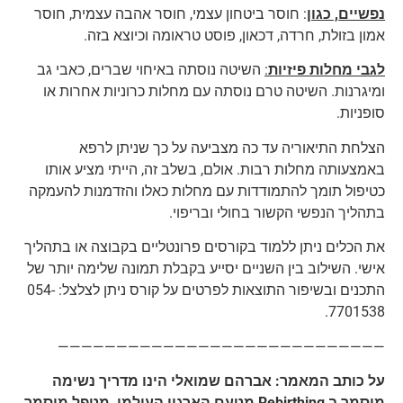
נפשיים, כגון
: חוסר ביטחון עצמי, חוסר אהבה עצמית, חוסר
אמון בזולת, חרדה, דכאון, פוסט טראומה וכיוצא בזה.
לגבי מחלות פיזיות
:
השיטה נוסתה באיחוי שברים, כאבי גב
ומיגרנות. השיטה טרם נוסתה עם מחלות כרוניות אחרות או
סופניות.
הצלחת התיאוריה עד כה מצביעה על כך שניתן לרפא
באמצעותה מחלות רבות. אולם, בשלב זה, הייתי מציע אותו
כטיפול תומך להתמודדות עם מחלות כאלו והזדמנות להעמקה
בתהליך הנפשי הקשור בחולי ובריפוי.
את הכלים ניתן ללמוד בקורסים פרונטליים בקבוצה או בתהליך
אישי. השילוב בין השניים יסייע בקבלת תמונה שלימה יותר של
התכנים ובשיפור התוצאות לפרטים על קורס ניתן לצלצל: 054-
7701538.
————————————————————————————
על כותב המאמר: אברהם שמואלי הינו מדריך נשימה
מוסמך ב
Rebirthing
מטעם הארגון העולמי, מטפל מוסמך