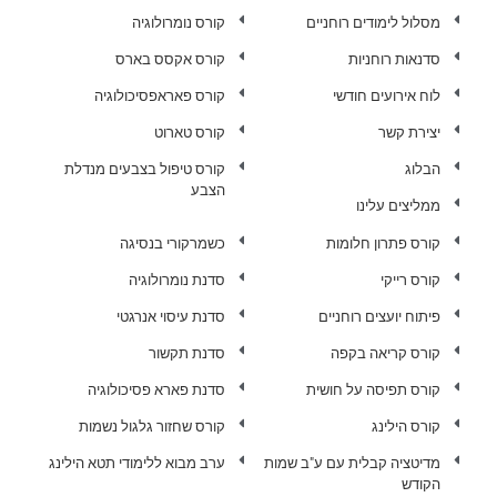
מסלול לימודים רוחניים
קורס נומרולוגיה
סדנאות רוחניות
קורס אקסס בארס
לוח אירועים חודשי
קורס פאראפסיכולוגיה
יצירת קשר
קורס טארוט
הבלוג
קורס טיפול בצבעים מנדלת
הצבע
ממליצים עלינו
קורס פתרון חלומות
כשמרקורי בנסיגה
קורס רייקי
סדנת נומרולוגיה
פיתוח יועצים רוחניים
סדנת עיסוי אנרגטי
קורס קריאה בקפה
סדנת תקשור
קורס תפיסה על חושית
סדנת פארא פסיכולוגיה
קורס הילינג
קורס שחזור גלגול נשמות
מדיטציה קבלית עם ע"ב שמות
ערב מבוא ללימודי תטא הילינג
הקודש