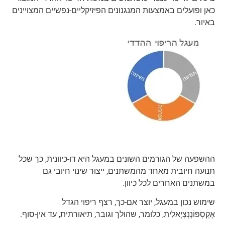
כאן ופועלים באמצעות המנגנונים הפיזיקליים-נפשיים המצויינים
באיור.
ההשפעה של הגורמים השונים במעגל היא דו-כיוונית, כך שכל
תנועה חיובית מאחד מהמשתנים, ייצור שינוי חיובי גם
במשתנים האחרים לכל כיוון.
שימוש נכון במעגל, יוצר אם-כך, רצף ריפוי הגדל
אֶקְסְפּוֹנֶנְצְיָאלִית, כלומר, שהולך וגובר, תיאורתית, עד אין-סוף.