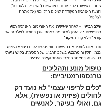
שלב שלישי
– לקודד את האנרגיה בתודעה חלופית חיובית
שתהווה אישור בלתי מותנה באורגניזם ("אני ראויה לאהבה")
והנעת האנרגיה המקודדת למקום הרלוונטי (אל מתחת
לצלעות).
שלב רביעי
– לאחר שאישרנו את האורגניזם, האנרגיה תנוע
בחופשיות. זה הזמן לגלות מה באמת שוכן בתוכנו. לשלב זה אני
קורא
"גילוי קוד-המקור".
זה המקום להזכיר את הגישה ההומניסטית לפיה ריפוי = מימוש
עצמי. חלק זה מתבצע בשלב הרביעי של הסכימה. בקושי נגעתי
בנושא זה במאמר הנוכחי מאחר וקצרה היריעה.
טיפול מונע ותהליכים
טרנספורמטיביים:
"כלים לריפוי עצמי" לא נועד רק
לחולים (פיזית או נפשית), אלא
גם, ואולי בעיקר, לאנשים