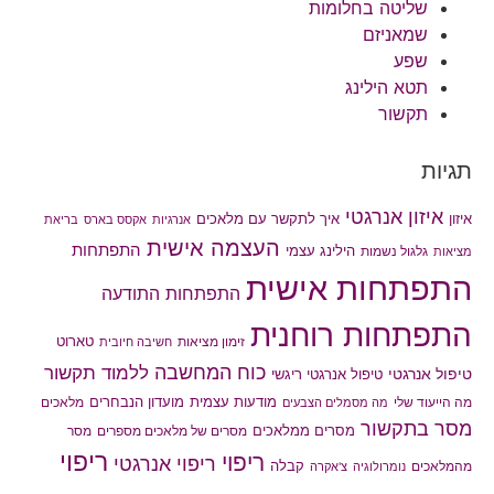
שליטה בחלומות
שמאניזם
שפע
תטא הילינג
תקשור
תגיות
איזון אנרגטי
איך לתקשר עם מלאכים
איזון
אנרגיות
אקסס בארס
בריאת
העצמה אישית
התפתחות
הילינג עצמי
גלגול נשמות
מציאות
התפתחות אישית
התפתחות התודעה
התפתחות רוחנית
טארוט
זימון מציאות
חשיבה חיובית
כוח המחשבה
ללמוד תקשור
טיפול אנרגטי
טיפול אנרגטי ריגשי
מודעות עצמית
מועדון הנבחרים
מה הייעוד שלי
מלאכים
מה מסמלים הצבעים
מסר בתקשור
מסרים ממלאכים
מסרים של מלאכים מספרים
מסר
ריפוי
ריפוי
ריפוי אנרגטי
קבלה
מהמלאכים
נומרולוגיה
צ'אקרה