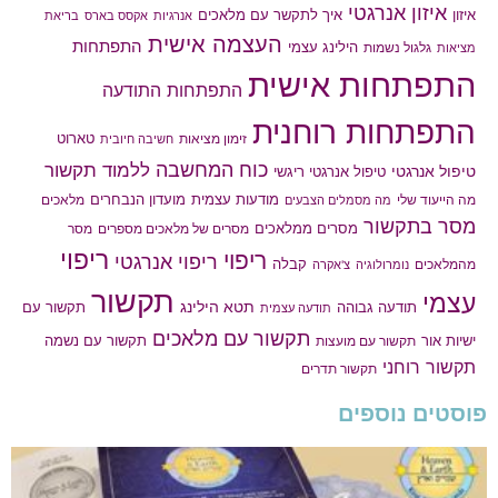
איזון אנרגטי
איך לתקשר עם מלאכים
איזון
אנרגיות
אקסס בארס
בריאת
העצמה אישית
התפתחות
הילינג עצמי
גלגול נשמות
מציאות
התפתחות אישית
התפתחות התודעה
התפתחות רוחנית
טארוט
זימון מציאות
חשיבה חיובית
כוח המחשבה
ללמוד תקשור
טיפול אנרגטי
טיפול אנרגטי ריגשי
מודעות עצמית
מועדון הנבחרים
מה הייעוד שלי
מלאכים
מה מסמלים הצבעים
מסר בתקשור
מסרים ממלאכים
מסרים של מלאכים מספרים
מסר
ריפוי
ריפוי
ריפוי אנרגטי
קבלה
מהמלאכים
נומרולוגיה
צ'אקרה
תקשור
עצמי
תטא הילינג
תודעה גבוהה
תקשור עם
תודעה עצמית
תקשור עם מלאכים
תקשור עם נשמה
ישיות אור
תקשור עם מועצות
תקשור רוחני
תקשור תדרים
פוסטים נוספים