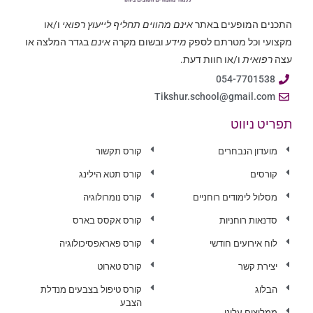
התכנים המופעים באתר
אינם מהווים תחליף לייעוץ רפואי
ו/או
מקצועי וכל מטרתם לספק
מידע
ובשום מקרה
אינם
בגדר המלצה או
עצה
רפואית
ו/או חוות דעת.
054-7701538
Tikshur.school@gmail.com
תפריט ניווט
מועדון הנבחרים
קורס תקשור
קורסים
קורס תטא הילינג
מסלול לימודים רוחניים
קורס נומרולוגיה
סדנאות רוחניות
קורס אקסס בארס
לוח אירועים חודשי
קורס פאראפסיכולוגיה
יצירת קשר
קורס טארוט
הבלוג
קורס טיפול בצבעים מנדלת
הצבע
ממליצים עלינו