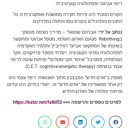
ריפוי אנרגטי ופסיכולוגיה קוגניטיבית.
הקורס הנוכחי הינו פירות חקירה ממושכת ואפקטיבית זו. כל
התכנים והתרגילים בקורס נוסו והתגלו כמדוייקים.
נכתב על ידי:
אברהם שמואלי – מדריך נשימה מוסמך
בRebirthing מטעם הארגון העולמי, מטפל אנרגטי ומתקשר
בשיטתו של המתקשר אביעד דווידוביץ’ ותלמיד האקדמיה
לפסיכולוגיה ומדעי הקוגניציה. ייסדתי מספר פרויקטים: חקר
הטלפתיה, פסטיבל “איחוד הקריסטלים!” ופיתוח שיטה לריפוי
עצמי בנשימה (C.E.T: cognitive-energetic therapy).
מאמין ב”אדם-חדש” המבצבץ מתוך האנושות. ריפוי עצמי הינו
רק אחד ממאפייניו של “אדם-חדש” זה. ייעודי בחיים, הינו קידום
ופיתוח יכולותיו של האדם-החדש.
לפרטים נוספים והרשמה >>>
https://katzr.net/fa8d52