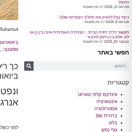
החפץ?
פברואר 13, 2026
אין תגובות
כיצד נוכל להאיץ את תהליך הצמיחה שלנו?
פברואר 5, 2026
אין תגובות
Ruhaniut
תקשור כדרך חזרה הבית – הבחירה האמיתית אינה בין כן או
לא, אלא בין ניתוק לחיבור
נובמבר 20, 2025
אין תגובות
ביאוארגונו
ספונטני
, ,
ר
חפשי באתר
ביואור
קטגוריות
ונפט
אינדקס קלפי טארוט
אנרג
אינטואיציה
אסטרולוגיה
בחירת שם
בלוג
לפני כשלו
גוף נפש