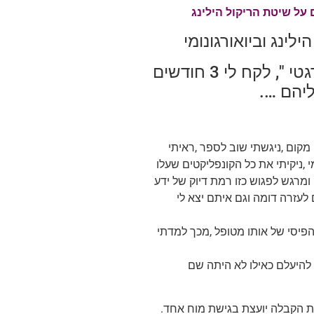
ל שיטת הריקול הילינג
לינג וביואורגונומי
עבדתי עם התובנות שעלו ובמקביל עברתי "ניתוח אנרגטי ", לקח לי 3 חודשים
יהם ….
קום ,ניגשתי שוב לספר ,ראיתי
,ניקיתי את כל הקונפליקטים שעלו
רתק ומרגש לפגוש כזו רמת דיוק של ידע
לעזרה דומה וגם איתם יצא לי
הפיסי של אותו מטופל ,מכך למדתי
 להיעלם כאילו לא היתה שם
כמת הקבלה יועצת בגישת מוח אחד.