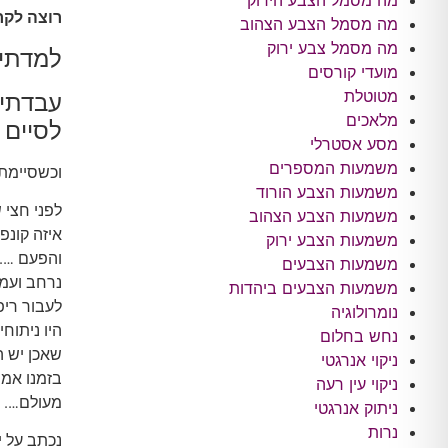
מה מסמל הצבע הירוק
רוצה לקר
מה מסמל הצבע הצהוב
מה מסמל צבע ירוק
למדתי ל
מועדי קורסים
מטוטלת
מלאכים
לסיים 
מסע אסטרלי
משמעות המספרים
וכשסיימתי
משמעות הצבע הורוד
לפני חצי 
משמעות הצבע הצהוב
איזה קונפ
משמעות הצבע ירוק
משמעות הצבעים
נרחב ועמו
משמעות הצבעים ביהדות
לעבור ריפ
נומרולוגיה
היו ניתוח
נחש בחלום
שאכן יש ה
ניקוי אנרגטי
בזמנו אמר
ניקוי עין רעה
מעולם….
ניתוק אנרגטי
נרות
נכתב על י