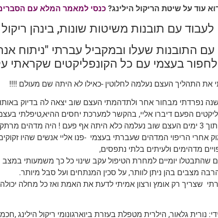
וא עוד על שיטת הריקול הילינג?
כנסי למאמר המלא עם הסברים ע
עבוד עם תובנות משיטות שונות, בינהן ריקול הי
לחפור בעצמי עם כל הקונפליקטים שקראתי על
 את התהליך העצם נעלמה לחלוטין -כאילו לא היתה שם מעולם !!!!
שנה נפרדתי מבחור אחר ולתדהמתי העצם שוב יצאה לה בדיוק באותו מ
ליקטים הפעם דיברו אליי, בהקשר למערכת יחסים ההיא,טיפלתי בעצמי 
והפעם ….תוך 3 ימים העצם שוב נעלמה כלא היתה אף פעם ! היה מדהים מ
ק אחרי הריפוי המדהים שעברתי בעצמי -פנו אליי אנשים שהיו זקוקים 
ויים מדהימים ולעיתים בלתי נתפסים,
ים שהתבטלו יומיים למחרת הטיפול עקב שינוי כל כך משמעותי במצב 
רבה מצבים בהן ניתן לוותר, על סכין המנתחים ועל סבל מיותר.
תי שצריך רק אומץ ורצון אמיתי לדעת את האמת ואז כל מחלה יכולה
די: נורית גלאור, הילרית מטפלת בעזרת ביוארגונומי ריקול הילינג ,ח