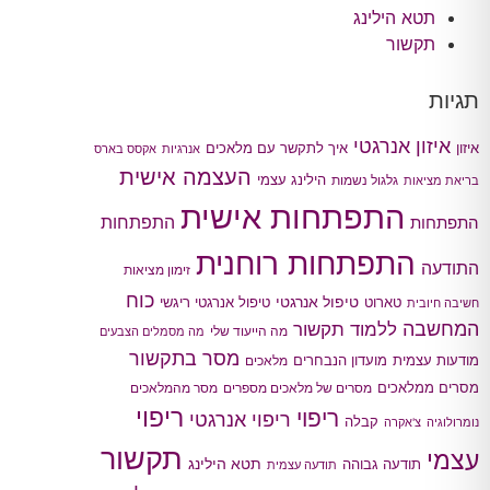
תטא הילינג
תקשור
תגיות
איזון אנרגטי
איך לתקשר עם מלאכים
איזון
אנרגיות
אקסס בארס
העצמה אישית
הילינג עצמי
גלגול נשמות
בריאת מציאות
התפתחות אישית
התפתחות
התפתחות
התפתחות רוחנית
התודעה
זימון מציאות
כוח
טיפול אנרגטי
טארוט
טיפול אנרגטי ריגשי
חשיבה חיובית
המחשבה
ללמוד תקשור
מה הייעוד שלי
מה מסמלים הצבעים
מסר בתקשור
מודעות עצמית
מועדון הנבחרים
מלאכים
מסרים ממלאכים
מסרים של מלאכים מספרים
מסר מהמלאכים
ריפוי
ריפוי
ריפוי אנרגטי
קבלה
נומרולוגיה
צ'אקרה
תקשור
עצמי
תטא הילינג
תודעה גבוהה
תודעה עצמית