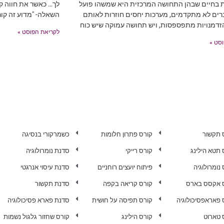
ת בחיים שבהן התחושה המרכזית היא שמשהו פועל
לך… כאשר את חווה קו
רים לא מתקדמים, מערכות יחסים חוזרות לאותם
השאלה- "מדוע זה קור
זדמנויות מתפספסות, ויש תחושה עמוקה שיש כוח
לקריאת הפוסט »
סט »
 תקשור
קורס פתרון חלומות
כשמרקורי בנסיגה
 תטא הילינג
קורס רייקי
סדנת נומרולוגיה
נומרולוגיה
פיתוח יועצים רוחניים
סדנת עיסוי אנרגטי
 אקסס בארס
קורס קריאה בקפה
סדנת תקשור
 פאראפסיכולוגיה
קורס תפיסה על חושית
סדנת פארא פסיכולוגיה
 טארוט
קורס הילינג
קורס שחזור גלגול נשמות