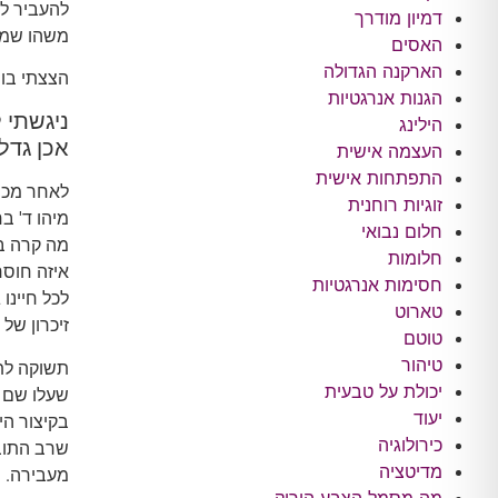
להעביר לר
דמיון מודרך
משהו שמד
האסים
הארקנה הגדולה
הצצתי בו 
הגנות אנרגטיות
ניגשתי 
הילינג
אכן גדל
העצמה אישית
התפתחות אישית
לאחר מכן 
זוגיות רוחנית
מיהו ד' ב
חלום נבואי
מה קרה בח
חלומות
איזה חוסר
חסימות אנרגטיות
לכל חיינו
טארוט
זיכרון של הריו
טוטם
טיהור
תשוקה לתי
יכולת על טבעית
שעלו שם 
יעוד
בקיצור הי
כירולוגיה
שרב התובנ
מדיטציה
מעבירה.