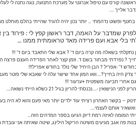
אשונה קורס עם טיפול אנרגטי על מערכת התנועה, נוגה נתנה לי לעל
בר אלייך ….
בחטף ופשוט נדהמתי … יותר נכון יהיה להגיד שהייתי בהלם מוחלט ממה 
לפרק שמדבר על האמה, דבר ראשון קפץ לי : פירוד בין 
תי בלי אבא ועם פרידה מאד טראומתית ממנו …
נתקלתי בשאלה מה קרה ביום ד' ? אבא שלי התאבד ביום ד' !!!
חייך ? נפרדתי מבחור בשם ד. וזמן קצר לאחר הפרידה העצם פרצה החו
ודש ד' -אפריל ? הבן היחיד שלי נולד בחודש אפריל!!!
 צדק היה בחייך?….וואו המון אחד שישר עלה לי שאבא שלי פוטר מעבוד
 גם אחרי תביעה משפטית +ערעור !!!
ן לפני הנישואין -….נכנסתי להריון בגיל 21 כשלא הייתי נשואה….
נוק – בקשר האחרון רציתי עוד ילדים יותר מאי פעם והוא לא היה בעני
ואשאיר אותם לעצמי….
יתי המומה לאיזה רמת דיוק הגיעו בספר המדהים הזה…
ות פה אגב מגיעים משיטה הריקול הילינג, שיטה שאיתה אני עובדת ה