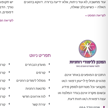
עוד מחשבה, לא עוד ניתוח, אלא ידיעה ברורה. דווקא ברגעים
יש תקופו
האלה – כשיש בלב שאלה,
נגדך. הדב
דפוסים, ה
לקריאת הפוסט »
לקריאת הפו
תפריט ניווט
מועדון הנבחרים
קורס
קורסים
קורס
התכנים המופעים באתר
אינם
מסלול לימודים רוחניים
קורס 
מהווים תחליף לייעוץ רפואי
ו/או
מקצועי וכל מטרתם לספק
מידע
סדנאות רוחניות
קורס
ובשום מקרה
אינם
בגדר המלצה או
לוח אירועים חודשי
קורס
עצה
רפואית
ו/או חוות דעת.
יצירת קשר
קורס
054-7701538