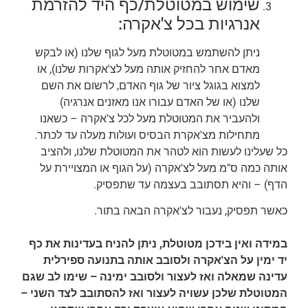
שימוש במטוטלת/כף היד להזרמת
אנרגיות בכל צ'אקרה:
ניתן להשתמש במטוטלת מעל לגוף שלנו (או לבקש
מאדם אחר להחזיק אותה מעל לצ'אקרות שלנו), או
למצוא בגוגל ציור של גוף האדם, לרשום את השם
שלנו (או של האדם עבורו אנו מאזנים אנרגיה)
ולהעביר את המטוטלת מעל לכל צ'אקרה – כשאנו
מתחילות מצ'אקרת הבסיס ועולות מעלה עד לכתר.
כל שעלינו לעשות הוא לטהר את המטוטלת שלנו, ולהציב
אותה כמה ס"מ מעל לצ'אקרה (על הגוף או המצויירת על
הדף) – והיא תסתובב בעצמה עד שתפסיק.
כאשר תפסיק, נעבור לצ'אקרה הבאה בתור.
במידה ואין בידכן מטוטלת, ניתן להניח בעדינות את כף
יד ימין על הצ'אקרה ולסובב אותה בתנועה ספירלית
עדינה שמאלה ואז לעצור ולסובב ימינה – שימו לב שגם
המטוטלת שלכן עשויה לעצור ואז להסתובב לצד השני –