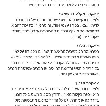
המוטיבציה לפעול ולהניע דברים חדשים בחיינו.
צ'אקרת מקלעת השמש:
צ'אקרה זו קשורה גם היא לשמחת החיים שלנו (כמו גם
לדימוי עצמי, בטחון עצמי ועוד), וחוסר איזון בה יכול להביא
לתחושה של מועקה וכבדות המעוררים אצלנו פחד וחוסר
שקט פנימי (ופיזי).
צ'אקרת הלב:
הטראומה הקולטיבית (והאישית) שחווינו מכבידה על לא
מעט מאיתנו מבחינה ריגשית – כל האובדן והכאב שנמצא
סביבנו עשוי לגרום לצ'אקרה זו לצאת מאיזון במהירות כמו
גם הריחוק הפיזי והדאגה לחיילים או חברים/משפחה הגרים
באזור הדרום והצפון ועוד.
צ'אקרת הגרון:
צ'אקרה זו המשוייכת לתקשורת מול עצמנו מול אחרים גם
היא יוצאת בקלות מאיזון. הלחץ מסביב משפיע על רובנו
בדרך כזו או אחרת וגם על הדרך בה אנו מתבטאות מול
אחרים לפעמים (על גבי פוסטים, דיונים על הנושא ועוד)