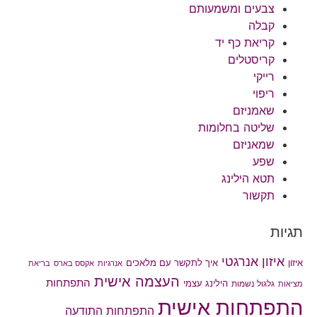
צבעים ומשמעותם
קבלה
קריאת כף יד
קריסטלים
רייקי
ריפוי
שאמניזם
שליטה בחלומות
שמאניזם
שפע
תטא הילינג
תקשור
תגיות
איזון אנרגטי
איך לתקשר עם מלאכים
איזון
אנרגיות
אקסס בארס
בריאת
העצמה אישית
התפתחות
הילינג עצמי
גלגול נשמות
מציאות
התפתחות אישית
התפתחות התודעה