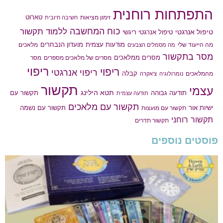
התפתחות רוחנית
טארוט
זימון מציאות
חשיבה חיובית
כוח המחשבה
ללמוד תקשור
טיפול אנרגטי
טיפול אנרגטי ריגשי
מודעות עצמית
מועדון הנבחרים
מה הייעוד שלי
מלאכים
מה מסמלים הצבעים
מסר בתקשור
מסרים ממלאכים
מסרים של מלאכים מספרים
מסר
ריפוי
ריפוי
ריפוי אנרגטי
קבלה
מהמלאכים
נומרולוגיה
צ'אקרה
תקשור
עצמי
תטא הילינג
תודעה גבוהה
תקשור עם
תודעה עצמית
תקשור עם מלאכים
תקשור עם נשמה
ישיות אור
תקשור עם מועצות
תקשור רוחני
תקשור תדרים
פוסטים נוספים