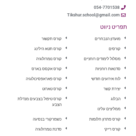
054-7701538
Tikshur.school@gmail.com
תפריט ניווט
מועדון הנבחרים
קורס תקשור
קורסים
קורס תטא הילינג
מסלול לימודים רוחניים
קורס נומרולוגיה
סדנאות רוחניות
קורס אקסס בארס
לוח אירועים חודשי
קורס פאראפסיכולוגיה
יצירת קשר
קורס טארוט
הבלוג
קורס טיפול בצבעים מנדלת
הצבע
ממליצים עלינו
קורס פתרון חלומות
כשמרקורי בנסיגה
קורס רייקי
סדנת נומרולוגיה