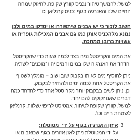
למשל: להמשך טיהור נכניס קוורץ שקופה, לחיזוק שמחה
החיים שלנו והאנרגיה בגוף נכניס קרנליאן וכו'.
חשוב לזכור כי יש אבנים שיתפוררו או יסדקו במים ולכן
נמנע מלהכניס אותן כמו גם אבנים המכילות גופרית או
עשויות ברובן ממתכת.
את המים והקריסטל נניח בצד לכמה שעות כדי שהקריסטל
יהדהד את האנרגיה שלו במים והמים יהיו "מוכנים" לשתיה.
ניתן להוסיף מים לאותו בקבוק שוב ושוב – מומלץ לשטוף
את הקריסטל אחת לכמה ימים ולהחזיר לבקבוק.
וכן, ניתן לשים בבקבוק יותר מקריסטל אחד כדי להדהד כמה
דברים שאנו זקוקים להם יחד.
למשל: קוורץ שקופה לטיהור, אמטיסט לריפוי/שלווה, קרנליאן
לשמחת חיים וכו'.
איזון האנרגיה בגוף על ידי מטוטלת:
על ידי המטוטלת ניתן לאזן אזורים בגוף שכואבים או