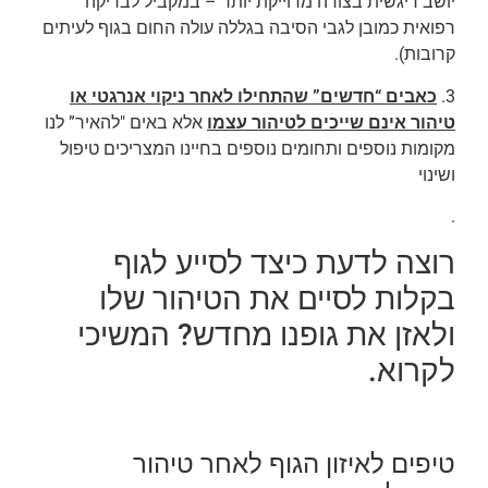
יושב ריגשית בצורה מדוייקת יותר – במקביל לבדיקה
רפואית כמובן לגבי הסיבה בגללה עולה החום בגוף לעיתים
קרובות).
3.
כאבים “חדשים” שהתחילו לאחר ניקוי אנרגטי או
טיהור אינם שייכים לטיהור עצמו
אלא באים "להאיר” לנו
מקומות נוספים ותחומים נוספים בחיינו המצריכים טיפול
ושינוי
.
רוצה לדעת כיצד לסייע לגוף
בקלות לסיים את הטיהור שלו
ולאזן את גופנו מחדש? המשיכי
לקרוא.
טיפים לאיזון הגוף לאחר טיהור