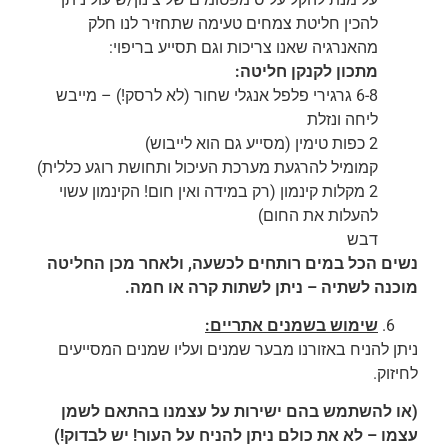
להכין חליטת צמחים טעימה שתחזיר לנו חלק
מהאנרגיה שאנו צריכות וגם תסייע בריפוי:
מתכון לקנקן חליטה:
6-8 גרגירי פלפל אנגלי שחור (לא לרסק!) – מייבש
ליחה ונזלת
2 כפות טימין (מסייע גם הוא לייבוש)
קמומיל להרגעת מערכת העיכול ותחושת רוגע כללית)
2 מקלות קינמון (רק במידה ואין חום! הקינמון עשוי
להעלות את החום)
דבש
נשים הכל במים רותחים לכשעה, ולאחר מכן החליטה
מוכנה לשתיה – ניתן לשתות קרה או חמה.
שימוש בשמנים אתריים:
ניתן להניח באזורנו מבער שמנים ועליו שמנים המסייעים
לחיזוק.
(או להשתמש בהם ישירות על עצמנו בהתאם לשמן
עצמו – לא את כולם ניתן להניח על העור! יש לבדוק!)