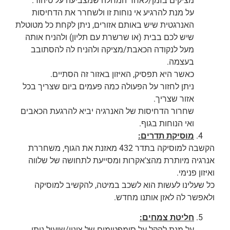
מציקים בזמן/לאחר המחלה שמצביעה על טיהור.
על מנת להרגיע אי נוחות זו ולשחרר את הדחיסות
האנרגטית שיש באותם אזורים, ניתן לקחת כל מטוטלת
שיש לכם בבית (או שרשרת עם תליון) ולהניח אותה
מעל לנקודה הכאבת/מציקה ולהניח לה להסתובב
בעצמה.
כאשר היא תפסיק, האיזון באזור זה הסתיים.
ניתן לחזור על הפעולה כמה פעמים ביום שצריך בכל
אזור שצריך.
שחרור הדחיסות של האנרגיה יביא להרגעת הכאבים
ואי הנוחות בגוף.
מוסיקת תדרים:
הקשבה למוסיקה בתדר 432 מאזנת את הגוף, משחררת
אנרגיה מיותרת מהצ'אקרות ומסייעת לתחושה של שלווה
ואיזון פנימי.
כל שעלינו לעשות הוא לשכב במיטה, להקשיב למוסיקה
ולאפשר לה לאזן אותנו מחדש.
חליטת צמחים:
על מנת להקל על סימפטומים של צינון/שיעול ניתן