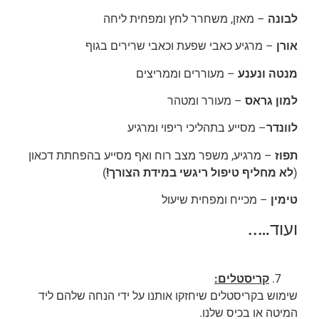
לבונה
– מאזן, משחרר לחץ ומפחית ליחה
אורן
– מרגיע כאבי שפעת וכאבי שרירים בגוף
מנטה ונענע
– מעוררים וממריצים
למון גראס
– מעורר ומטהר
לוונדר
– מסייע בתהליכי ריפוי ומרגיע
תפוז
– מרגיע, משפר מצב רוח ואף מסייע בהפחתת דכאון
(
לא מחליף טיפול ריגשי במידת הצורך!
)
טימין
– מכייח ומפחית שיעול
ועוד…..
קריסטלים:
שימוש בקריסטלים שיחזקו אותנו על ידי הנחה שלהם ליד
המיטה או בכיס שלנו.