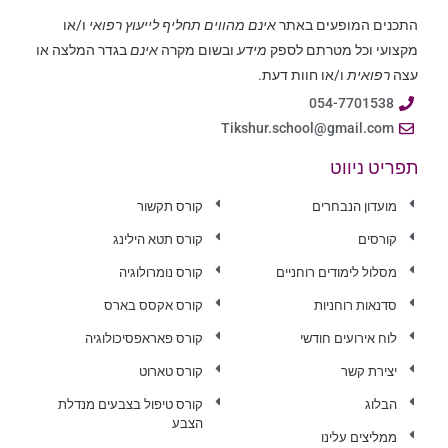
התכנים המופעים באתר
אינם מהווים תחליף לייעוץ רפואי
ו/או
מקצועי וכל מטרתם לספק
מידע
ובשום מקרה
אינם
בגדר המלצה או
עצה
רפואית
ו/או חוות דעת.
054-7701538
Tikshur.school@gmail.com
תפריט ניווט
מועדון הנבחרים
קורס תקשור
קורסים
קורס תטא הילינג
מסלול לימודים רוחניים
קורס נומרולוגיה
סדנאות רוחניות
קורס אקסס בארס
לוח אירועים חודשי
קורס פאראפסיכולוגיה
יצירת קשר
קורס טארוט
הבלוג
קורס טיפול בצבעים מנדלת
הצבע
ממליצים עלינו