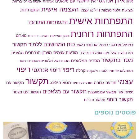
איזון אנרגטי
איך לתקשר עם מלאכים
איזון
אנרגיות
אקסס בארס
בריאת
העצמה אישית
התפתחות
הילינג עצמי
גלגול נשמות
מציאות
התפתחות אישית
התפתחות התודעה
התפתחות רוחנית
טארוט
זימון מציאות
חשיבה חיובית
כוח המחשבה
ללמוד תקשור
טיפול אנרגטי
טיפול אנרגטי ריגשי
מודעות עצמית
מועדון הנבחרים
מה הייעוד שלי
מלאכים
מה מסמלים הצבעים
מסר בתקשור
מסרים ממלאכים
מסרים של מלאכים מספרים
מסר
ריפוי
ריפוי
ריפוי אנרגטי
קבלה
מהמלאכים
נומרולוגיה
צ'אקרה
תקשור
עצמי
תטא הילינג
תודעה גבוהה
תקשור עם
תודעה עצמית
תקשור עם מלאכים
תקשור עם נשמה
ישיות אור
תקשור עם מועצות
תקשור רוחני
תקשור תדרים
פוסטים נוספים