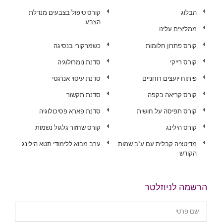
הבלוג
קורס טיפול בצבעים מנדלת
הצבע
ממליצים עלינו
קורס פתרון חלומות
כשמרקורי בנסיגה
קורס רייקי
סדנת נומרולוגיה
פיתוח יועצים רוחניים
סדנת עיסוי אנרגטי
קורס קריאה בקפה
סדנת תקשור
קורס תפיסה על חושית
סדנת פארא פסיכולוגיה
קורס הילינג
קורס שחזור גלגול נשמות
מדיטציה קבלית עם ע"ב שמות
ערב מבוא ללימודי תטא הילינג
הקודש
הרשמה לניוזלטר