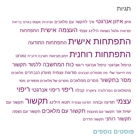
תגיות
איזון אנרגטי
איך לתקשר עם מלאכים
איזון
אנרגיות
אקסס בארס
בריאת
העצמה אישית
התפתחות
הילינג עצמי
גלגול נשמות
מציאות
התפתחות אישית
התפתחות התודעה
התפתחות רוחנית
טארוט
זימון מציאות
חשיבה חיובית
כוח המחשבה
ללמוד תקשור
טיפול אנרגטי
טיפול אנרגטי ריגשי
מודעות עצמית
מועדון הנבחרים
מה הייעוד שלי
מלאכים
מה מסמלים הצבעים
מסר בתקשור
מסרים ממלאכים
מסרים של מלאכים מספרים
מסר
ריפוי
ריפוי
ריפוי אנרגטי
קבלה
מהמלאכים
נומרולוגיה
צ'אקרה
תקשור
עצמי
תטא הילינג
תודעה גבוהה
תקשור עם
תודעה עצמית
תקשור עם מלאכים
תקשור עם נשמה
ישיות אור
תקשור עם מועצות
תקשור רוחני
תקשור תדרים
פוסטים נוספים