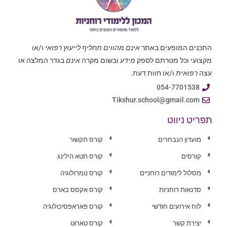
התכנים המופעים באתר
אינם מהווים תחליף לייעוץ רפואי
ו/או
מקצועי וכל מטרתם לספק
מידע
ובשום מקרה
אינם
בגדר המלצה או
עצה
רפואית
ו/או חוות דעת.
054-7701538
Tikshur.school@gmail.com
תפריט ניווט
מועדון הנבחרים
קורס תקשור
קורסים
קורס תטא הילינג
מסלול לימודים רוחניים
קורס נומרולוגיה
סדנאות רוחניות
קורס אקסס בארס
לוח אירועים חודשי
קורס פאראפסיכולוגיה
יצירת קשר
קורס טארוט