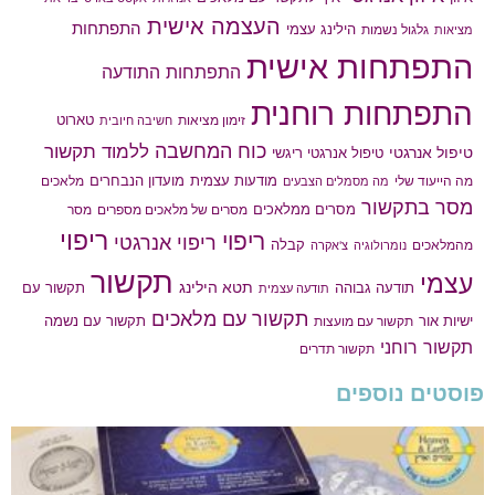
העצמה אישית
התפתחות
הילינג עצמי
גלגול נשמות
מציאות
התפתחות אישית
התפתחות התודעה
התפתחות רוחנית
טארוט
זימון מציאות
חשיבה חיובית
כוח המחשבה
ללמוד תקשור
טיפול אנרגטי
טיפול אנרגטי ריגשי
מודעות עצמית
מועדון הנבחרים
מה הייעוד שלי
מלאכים
מה מסמלים הצבעים
מסר בתקשור
מסרים ממלאכים
מסרים של מלאכים מספרים
מסר
ריפוי
ריפוי
ריפוי אנרגטי
קבלה
מהמלאכים
נומרולוגיה
צ'אקרה
תקשור
עצמי
תטא הילינג
תודעה גבוהה
תקשור עם
תודעה עצמית
תקשור עם מלאכים
תקשור עם נשמה
ישיות אור
תקשור עם מועצות
תקשור רוחני
תקשור תדרים
פוסטים נוספים