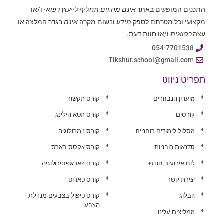
התכנים המופעים באתר
אינם מהווים תחליף לייעוץ רפואי
ו/או
מקצועי וכל מטרתם לספק
מידע
ובשום מקרה
אינם
בגדר המלצה או
עצה
רפואית
ו/או חוות דעת.
054-7701538
Tikshur.school@gmail.com
תפריט ניווט
מועדון הנבחרים
קורס תקשור
קורסים
קורס תטא הילינג
מסלול לימודים רוחניים
קורס נומרולוגיה
סדנאות רוחניות
קורס אקסס בארס
לוח אירועים חודשי
קורס פאראפסיכולוגיה
יצירת קשר
קורס טארוט
הבלוג
קורס טיפול בצבעים מנדלת
הצבע
ממליצים עלינו