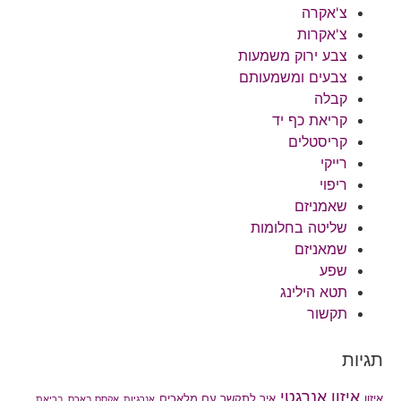
צ'אקרה
צ'אקרות
צבע ירוק משמעות
צבעים ומשמעותם
קבלה
קריאת כף יד
קריסטלים
רייקי
ריפוי
שאמניזם
שליטה בחלומות
שמאניזם
שפע
תטא הילינג
תקשור
תגיות
איזון אנרגטי
איך לתקשר עם מלאכים
איזון
אנרגיות
אקסס בארס
בריאת