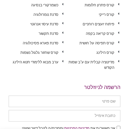
קורס פתרון חלומות
כשמרקורי בנסיגה
קורס רייקי
סדנת נומרולוגיה
פיתוח יועצים רוחניים
סדנת עיסוי אנרגטי
קורס קריאה בקפה
סדנת תקשור
קורס תפיסה על חושית
סדנת פארא פסיכולוגיה
קורס הילינג
קורס שחזור גלגול נשמות
מדיטציה קבלית עם ע"ב שמות
ערב מבוא ללימודי תטא הילינג
הקודש
הרשמה לניוזלטר
אני מאשר/ת את
מדיניות הפרטיות
ומסכים/ה לקבל דיוור שיווקי.