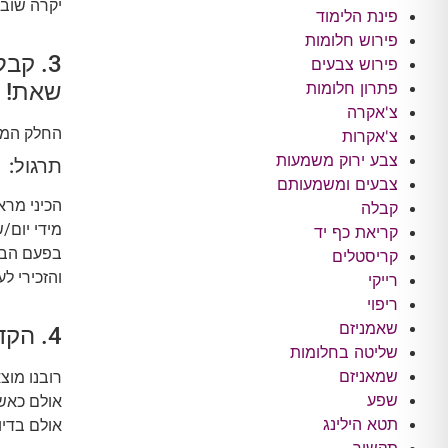
יקרה שוב.
פינת הלימוד
פירוש חלומות
3. קב
פירוש צבעים
שאת!
פתרון חלומות
צ'אקרה
החלק המא
צ'אקרות
צבע ירוק משמעות
תרגול:
צבעים ומשמעותם
הכיני מר
קבלה
מידי יום/
קריאת כף יד
בפעם הבאה
קריסטלים
והזכירי ל
רייקי
ריפוי
שאמניזם
4. הקדישי מידי יום זמן ללהחמיא לעצמך.
שליטה בחלומות
שמאניזם
רובנו מוצ
שפע
אולם כאשר
תטא הילינג
אולם בדיו