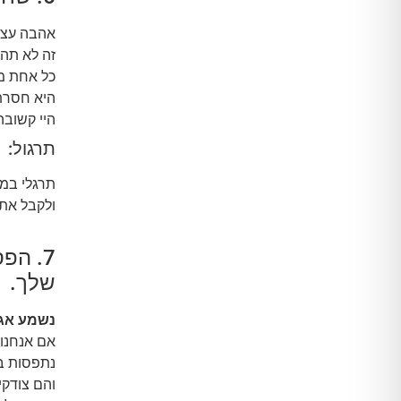
אהבה עצמ
זה לא תהל
כל אחת מא
היא חסרת
היי קשובה
תרגול:
תרגלי במ
ולקבל את 
7. הפ
שלך.
נשמע אגו
אם אנחנו 
נתפסות ב
והם צודקי