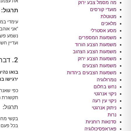
את עצמנו.
מה מסמל צבע ירוק
מועדי קורסים
תרגול:
מטוטלת
עימדי במש
מלאכים
"אני אוהב
מסע אסטרלי
נשמע פשוט
משמעות המספרים
ועדיין חש
משמעות הצבע הורוד
משמעות הצבע הצהוב
משמעות הצבע ירוק
2. דברי על ואל עצמך באופן חיובי ומכבד.
משמעות הצבעים
בואו נהי
משמעות הצבעים ביהדות
ירגישו בנ
נומרולוגיה
נחש בחלום
כפי שאנחנ
ניקוי אנרגטי
תקשורת נע
ניקוי עין רעה
תרגול:
ניתוק אנרגטי
נרות
בקשי מחב
סדנאות רוחניות
בכל פעם 
פאראפסיכולוגיה