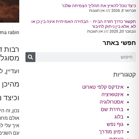
כיצד נוכל להאיץ את תהליך הצמיחה שלנו?
פברואר 5, 2026
אין תגובות
תקשור כדרך חזרה הבית – הבחירה האמיתית אינה בין כן או
לא, אלא בין ניתוק לחיבור
נובמבר 20, 2025
אין תגובות
rna rabin
חפשי באתר
רבות ד
מסוגלו
ועדיין,
קטגוריות
מהיכן 
אינדקס קלפי טארוט
אינטואיציה
וכיצד 
אסטרולוגיה
בחירת שם
נכון, זה 
בלוג
אולם מחוס
גוף נפש
איך עלי לה
דמיון מודרך
עם השנים,