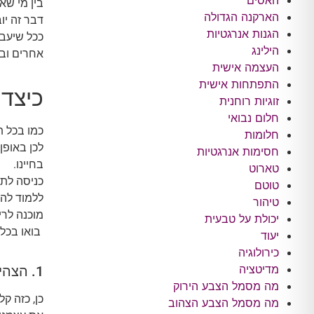
האסים
בין מי שא
הארקנה הגדולה
דבר זה יו
הגנות אנרגטיות
ככל שיעבו
הילינג
אחרים ובט
העצמה אישית
התפתחות אישית
כיצד 
זוגיות רוחנית
חלום נבואי
כ
מו בכל ת
חלומות
לכן באופן
חסימות אנרגטיות
בחיינו.
טארוט
כניסה לתה
טוטם
ללמוד להק
טיהור
מוכנה לרי
יכולת על טבעית
בואו בכל 
יעוד
כירולוגיה
מדיטציה
1. הצהירי אהבה לעצמך.
מה מסמל הצבע הירוק
כן, כזה ק
מה מסמל הצבע הצהוב