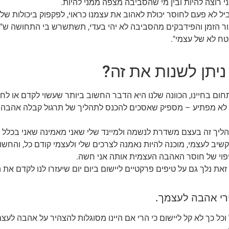
ני רוצה לה
יות ובין מי שהסביבה מצפה ממני להיות.
ביל לא פעם לחוסר יכולת לאהוב את עצמנו כראוי, לפקפוק ביכולות שלי
ר הזמן והפידבקים מהסביבה לא יהי בעדי, תשתשרש בי התחושה ש"או
ח לא של עצמי".
ניתן לשנות את זה?
חום בחיינו, הכוונה שלנו היא הדבר החשוב ביותר שעשוי לקדם או לח
 לא מפתיע – מספיק שאסכים להכנס לתהליך של תרגול קבלה אהבה ע
ליך זה בעצם משדרת לנשמה ולמיינד שלי שאני מאמינה שאני בכלל ר
שיב לעצמי, מוכנה להיות נאמנה לצרכים שלי ולעצמי קודם כל, והחשו
פוי של חוסר האהבה העצמית אותה אני חשה.
זאת נלך גם על טיפים פרקטיים ליישום ביום יום שיעזרו לנו לקדם את
ל וכל כך לא קל ליישום כי הרי אם היינו מסוגלות להצהיר על אהבה לעצ