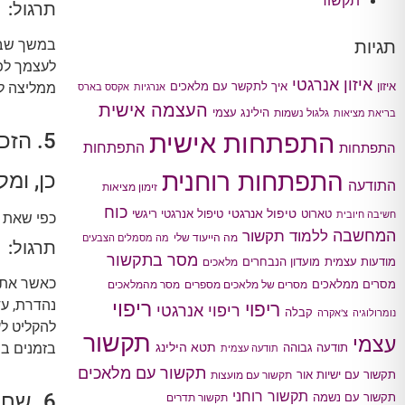
תקשור
תרגול:
תגיות
לעצמך לפחות על 2 דברים טובים שע
איזון אנרגטי
איך לתקשר עם מלאכים
ממליצה לר
איזון
אנרגיות
אקסס בארס
העצמה אישית
הילינג עצמי
גלגול נשמות
בריאת מציאות
התפתחות אישית
5. הזכירי לעצמך שאת ראויה לאהבה עצמית!
התפתחות
התפתחות
התפתחות רוחנית
כן, ומל
התודעה
זימון מציאות
כוח
טיפול אנרגטי
טארוט
טיפול אנרגטי ריגשי
חשיבה חיובית
כפי שאת מ
המחשבה
ללמוד תקשור
מה הייעוד שלי
מה מסמלים הצבעים
תרגול:
מסר בתקשור
מודעות עצמית
מועדון הנבחרים
מלאכים
כאשר את 
מסרים ממלאכים
מסרים של מלאכים מספרים
מסר מהמלאכים
נהדרת, עד
ריפוי
ריפוי
ריפוי אנרגטי
קבלה
נומרולוגיה
צ'אקרה
להקליט לע
תקשור
עצמי
תטא הילינג
בזמנים בה
תודעה גבוהה
תודעה עצמית
תקשור עם מלאכים
תקשור עם ישיות אור
תקשור עם מועצות
תקשור רוחני
6. שחררי את ההשוואות שאת עושה בינך לבין הסביבה.
תקשור עם נשמה
תקשור תדרים