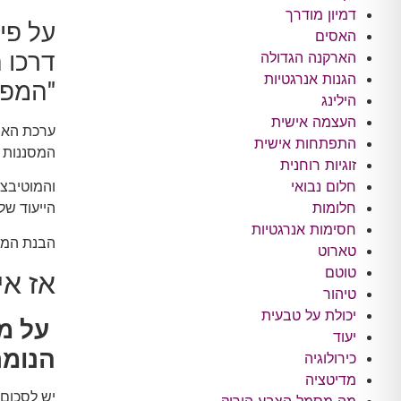
דמיון מודרך
על פי
האסים
הארקנה הגדולה
הגנות אנרגטיות
"המפה
הילינג
העצמה אישית
ערכת האמו
התפתחות אישית
המסננות ש
זוגיות רוחנית
חלום נבואי
והמוטיבצ
חלומות
הייעוד של
חסימות אנרגטיות
הבנת המס
טארוט
טוטם
אז א
טיהור
יכולת על טבעית
על מ
יעוד
הנומר
כירולוגיה
מדיטציה
יש לסכום 