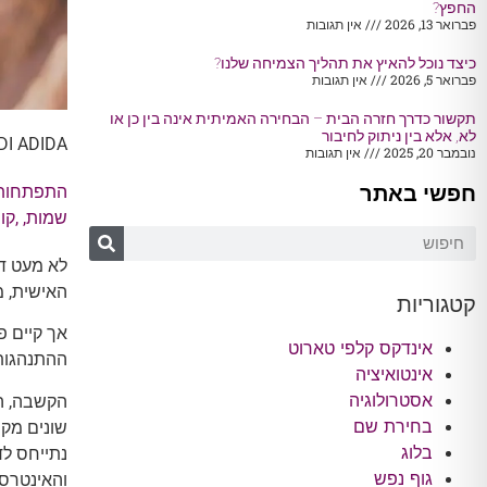
החפץ?
פברואר 13, 2026
אין תגובות
כיצד נוכל להאיץ את תהליך הצמיחה שלנו?
פברואר 5, 2026
אין תגובות
תקשור כדרך חזרה הבית – הבחירה האמיתית אינה בין כן או
לא, אלא בין ניתוק לחיבור
DI ADIDA
נובמבר 20, 2025
אין תגובות
חפשי באתר
התפתחות 
שמות
, ,
קו
לא מעט ד
האישית, מח
קטגוריות
אך קיים פ
אינדקס קלפי טארוט
ההתנהגות 
אינטואיציה
אסטרולוגיה
הקשבה, הי
בחירת שם
שונים מק
בלוג
נתייחס ל
גוף נפש
והאינטרסי