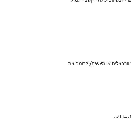
ות רגשיות, יכולת הקשבה למזג
 וורבאלית או מעשית), לרומם את
ת בדרכי.