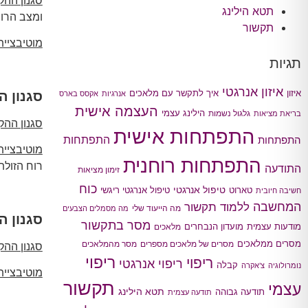
סגנון הה
תטא הילינג
ומצב הרו
תקשור
מוטיבציי
תגיות
איזון אנרגטי
איך לתקשר עם מלאכים
סגנון הקשבה 
איזון
אנרגיות
אקסס בארס
העצמה אישית
הילינג עצמי
גלגול נשמות
בריאת מציאות
סגנון הה
התפתחות אישית
התפתחות
התפתחות
מוטיבציי
התפתחות רוחנית
רוח הזולת
התודעה
זימון מציאות
כוח
טיפול אנרגטי
טארוט
טיפול אנרגטי ריגשי
חשיבה חיובית
המחשבה
ללמוד תקשור
מה הייעוד שלי
מה מסמלים הצבעים
סגנון הקשבה 
מסר בתקשור
מודעות עצמית
מועדון הנבחרים
מלאכים
מסרים ממלאכים
מסרים של מלאכים מספרים
מסר מהמלאכים
סגנון הה
ריפוי
ריפוי
ריפוי אנרגטי
קבלה
נומרולוגיה
צ'אקרה
מוטיבציי
תקשור
עצמי
תטא הילינג
תודעה גבוהה
תודעה עצמית