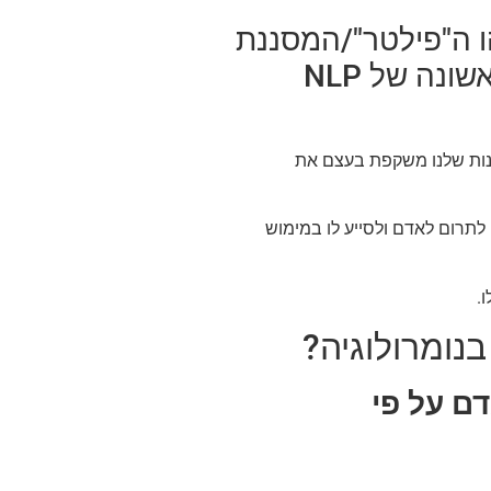
ו ה"פילטר"/המסננת
דרכו האדם מקשיב. בדומה להנחת היסוד הראשונה של NLP
ונות שלנו משקפת בעצם את
רום לאדם ולסייע לו במימוש
.
נומרולוגיה?
ם על פי