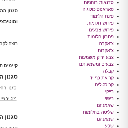
סדנאות רוחניות
פאראפסיכולוגיה
סגנון ההקש
פינת הלימוד
ומוטיבציי
פירוש חלומות
פירוש צבעים
פתרון חלומות
צ'אקרה
רוצה לקב
צ'אקרות
צבע ירוק משמעות
צבעים ומשמעותם
קיימים 
קבלה
סגנון הקשבה 
קריאת כף יד
קריסטלים
סגנון הה
רייקי
ריפוי
מוטיבציי
שאמניזם
שליטה בחלומות
סגנון הקשבה 
שמאניזם
שפע