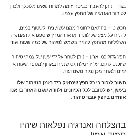
בגד – ניתן להעביר כביסה יזומה למרות שאינו מלוכלך ולכוון
לטיהור האנרגיה של החפץ עצמו.
תכשיט – בהתאם לחומר ממנו עשוי, ניתן לשטוף במים,
להניח על מצע של לוונדר או או רוזמרין שיספגו את האנרגיה
השליליות מהחפץ להניח בשמש לטיהור של כמה שעות ועוד.
חפץ גדול כמו ארון – ניתן לטהר על ידי עשן של צמחי טיהור
שיוכנס לתוכו, על ידי מלח גס שנניח בארון למספר שעות או
ימים ולאחר מכן ננקה משם ועוד.
חשוב לזכור כי כל חפץ שנחזיק ביד בזמן הטיהור שלו
בעשן, יש לסובב לכל הכיוונים ולוודא שגם האזור בו אנו
אוחזים בחפץ עובר טיהור.
בהצלחה ואנרגיה נפלאות שיהיו
תמיד אמן!