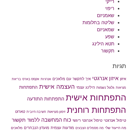
רייקי
ריפוי
שאמניזם
שליטה בחלומות
שמאניזם
שפע
תטא הילינג
תקשור
תגיות
איזון אנרגטי
איך לתקשר עם מלאכים
איזון
אנרגיות
אקסס בארס
בריאת
העצמה אישית
התפתחות
הילינג עצמי
גלגול נשמות
מציאות
התפתחות אישית
התפתחות התודעה
התפתחות רוחנית
טארוט
זימון מציאות
חשיבה חיובית
כוח המחשבה
ללמוד תקשור
טיפול אנרגטי
טיפול אנרגטי ריגשי
מודעות עצמית
מועדון הנבחרים
מה הייעוד שלי
מלאכים
מה מסמלים הצבעים