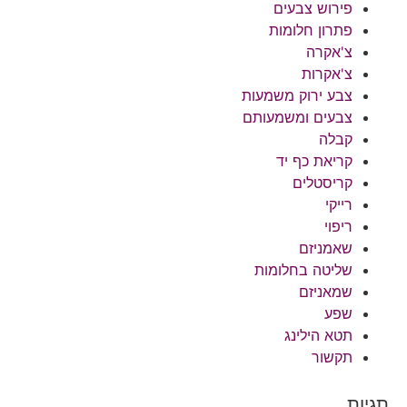
פירוש צבעים
פתרון חלומות
צ'אקרה
צ'אקרות
צבע ירוק משמעות
צבעים ומשמעותם
קבלה
קריאת כף יד
קריסטלים
רייקי
ריפוי
שאמניזם
שליטה בחלומות
שמאניזם
שפע
תטא הילינג
תקשור
תגיות