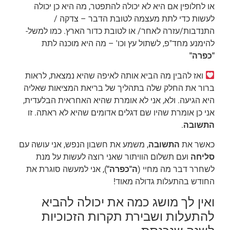
או לחלופין אם היא לא יכולה להתפטר, מה היא כן יכולה
לעשות כדי לתת מעצמה לטובת הדבר – צדקה /
התנדבות/עזרה לאחר/ או לטובת כדור הארץ. כמו למשל-
להימנע מחד"פ, לשתול עץ וכו' – מה היא מוכנה לתת
"כפרה"
ואז להבין מה הביא אותה לאיפה שהיא נמצאת, לראות
ברור את החלק שלה בתהליך של בריאת המציאות שאליה
היא הגיעה. ולא, אני לא אומרת שהיא האחראית הבלעדית,
אני כן אומרת שהיו שם דגלים אדומים שהיא לא ראתה. זו
התשובה
.
כאשר את
התשובה
, משמע את חשבון הנפש, אני עושה עם
סליחה
ועם תשלום הוויתור שאני רוצה לעשות על מנת
לשחרר דבר מה מחיי (
ה"כפרה"
), אני למעשה סוגרת את
החודש בהתעלות גדולה מאוד!
ואין לך מושג כמה את יכולה להביא
להתעלות ושבירת תקרות הזכוכיות