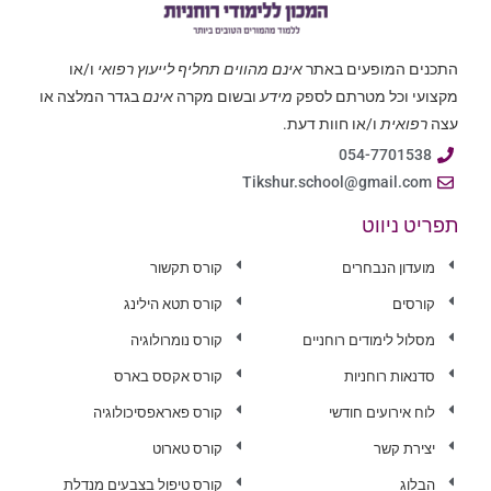
התכנים המופעים באתר
אינם מהווים תחליף לייעוץ רפואי
ו/או
מקצועי וכל מטרתם לספק
מידע
ובשום מקרה
אינם
בגדר המלצה או
עצה
רפואית
ו/או חוות דעת.
054-7701538
Tikshur.school@gmail.com
תפריט ניווט
מועדון הנבחרים
קורס תקשור
קורסים
קורס תטא הילינג
מסלול לימודים רוחניים
קורס נומרולוגיה
סדנאות רוחניות
קורס אקסס בארס
לוח אירועים חודשי
קורס פאראפסיכולוגיה
יצירת קשר
קורס טארוט
הבלוג
קורס טיפול בצבעים מנדלת