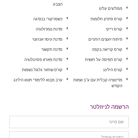
הצבע
ממליצים עלינו
קורס פתרון חלומות
כשמרקורי בנסיגה
קורס רייקי
סדנת נומרולוגיה
פיתוח יועצים רוחניים
סדנת עיסוי אנרגטי
קורס קריאה בקפה
סדנת תקשור
קורס תפיסה על חושית
סדנת פארא פסיכולוגיה
קורס הילינג
קורס שחזור גלגול נשמות
מדיטציה קבלית עם ע"ב שמות
ערב מבוא ללימודי תטא הילינג
הקודש
הרשמה לניוזלטר