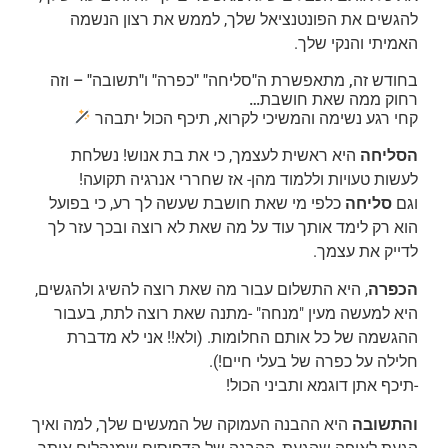
להגשים את הפונטנציאל שלך, לממש את רצון הנשמה
האמיתי והנקי שלך.
בחודש זה, מתאפשרת ה"סליחה" "כפרה" ו"תשובה" – וזה
רחוק ממה שאת חושבת…
קחי רגע נשימה והמשיכי לקרוא, תיכף הכול יתבהר
הסליחה
היא ראשית לעצמך, כי את בת אנוש! נשלחת
לעשות טעויות וללמוד מהן- אז שחררי אנרגיה תקועה!
וגם
סליחה
כלפי מי שאת חושבת שעשה לך רע, כי בפועל
הוא רק לימד אותך עוד על מה שאת לא רוצה ובכך עזר לך
לדייק את עצמך.
הכפרה
, היא התשלום עבור מה שאת רוצה להשיג ולהגשים,
היא למעשה מעין "מנחה" -מתנה שאת רוצה לתת, בעבור
ההגשמה של כל אותם החלומות. (ולא!! אני לא מדברת
חלילה על כפרה של בעלי חיים!).
-תיכף אתן דוגמא ותביני הכול!
והתשובה
היא ההבנה העמוקה של המעשים שלך, למה ואיך