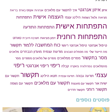
איזון אנרגטי
איך לתקשר עם מלאכים
איזון
אנרגיות
אקסס בארס
בריאת
העצמה אישית
התפתחות
הילינג עצמי
גלגול נשמות
מציאות
התפתחות אישית
התפתחות התודעה
התפתחות רוחנית
טארוט
זימון מציאות
חשיבה חיובית
כוח המחשבה
ללמוד תקשור
טיפול אנרגטי
טיפול אנרגטי ריגשי
מודעות עצמית
מועדון הנבחרים
מה הייעוד שלי
מלאכים
מה מסמלים הצבעים
מסר בתקשור
מסרים ממלאכים
מסרים של מלאכים מספרים
מסר
ריפוי
ריפוי
ריפוי אנרגטי
קבלה
מהמלאכים
נומרולוגיה
צ'אקרה
תקשור
עצמי
תטא הילינג
תודעה גבוהה
תקשור עם
תודעה עצמית
תקשור עם מלאכים
תקשור עם נשמה
ישיות אור
תקשור עם מועצות
תקשור רוחני
תקשור תדרים
פוסטים נוספים