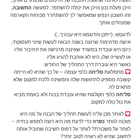
הגעת לאיפה שהגעת, ההבנה של הדפוסים שמנהלים אותך,
היכן פעלת נכון והיכן את יכולה להשתפר. למעשה
התשובה
,
זהו חשבון הנפש שמאפשר לך להשתחרר מכוחות הקארמה
שמנהלים אותך.
לדוגמא: (ייתכן והדוגמא היא עבורך…):
אישה מדהימה! שרוצה בשנה הבאה לעשות שינוי תעסוקתי,
כיום היא עובדת במשרד שאיננה מרגישה את החיבור אליו
או לעשייה שלו, היא לא אוהבת להגיע אליו.
כאשר היא עוברת דרך התהליך של החודש:
מתמלאת
סליחה
כלפי עצמה – על כך שהיא לא הייתה
קשובה מספיק לתחושות שלה והמשיכה ללכת למקום שלא
מתאים לה.
סליחה
כלפי הקולגות שהיא עובדת בכוח ולא באמת מביא
את כול כולה למקום.
לאחר מכן עליה לעשות תהליך של הבנה על מה היא
מוכנה לוותר
כפרה
כדי לדעת מה היא רוצה לממש בחייה –
לוותר על משכורת? לוותר על דפוס חשיבה שהוביל אותה
לחשוב שהיא לא ראויה לטוב יותר?