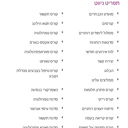
תפריט ניווט
מועדון הנבחרים
קורס תקשור
קורסים
קורס תטא הילינג
מסלול לימודים רוחניים
קורס נומרולוגיה
סדנאות רוחניות
קורס אקסס בארס
לוח אירועים חודשי
קורס פאראפסיכולוגיה
יצירת קשר
קורס טארוט
הבלוג
קורס טיפול בצבעים מנדלת
הצבע
ממליצים עלינו
קורס פתרון חלומות
כשמרקורי בנסיגה
קורס רייקי
סדנת נומרולוגיה
פיתוח יועצים רוחניים
סדנת עיסוי אנרגטי
קורס קריאה בקפה
סדנת תקשור
קורס תפיסה על חושית
סדנת פארא פסיכולוגיה