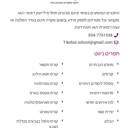
התכנים המופעים באתר
אינם מהווים תחליף לייעוץ רפואי
ו/או
מקצועי וכל מטרתם לספק
מידע
ובשום מקרה
אינם
בגדר המלצה או
עצה
רפואית
ו/או חוות דעת.
054-7701538
Tikshur.school@gmail.com
תפריט ניווט
מועדון הנבחרים
קורס תקשור
קורסים
קורס תטא הילינג
מסלול לימודים רוחניים
קורס נומרולוגיה
סדנאות רוחניות
קורס אקסס בארס
לוח אירועים חודשי
קורס פאראפסיכולוגיה
יצירת קשר
קורס טארוט
הבלוג
קורס טיפול בצבעים מנדלת
הצבע