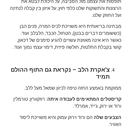
תופסות את עצמנו מול הסביבה, על היכולת לבטא את
הרצונות והתשוקות שלנו כלפי חוץ, על איזון בין קבלה לנתינה
ועל החוזק שלנו.
מבחינה בריאותית היא משוייכת לכיס המרה, פנים הבן
(כששומרים דברים בבטן), הטחול, הכבד, הלבלב ועוד.
כאשר היא אינה מאוזנת עשויים להגיע סימנים של דכאון,
קושי בקבלת החלטות, חולשה פיזית, דימוי עצמי נמוך ועוד.
צ'אקרת הלב – נקראת גם התוף ההולם
תמיד
ממוקמת באמצע החזה טיפה לכיוון שמאל מעל ללב.
קריסטלים המתאימים לעבודה איתה
: רוזקוורץ, טורמלין
ורוד או ירוק, ג'ייד, אמרלד.
הצבעים שלה
הם ורוד וירוק עמוק והיא משוייכת ליסוד
האוויר.