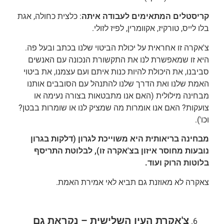
קריסטלים המתאימים לעבודה איתה
: כלצית כחולה, אגת
בלו לייס, טורקיז, אקוומרין, לפיז לזולי.
צ'אקרה זו אחראית על יכולת הביטוי שלנו בכתב ובעל פה.
היא זו שמאפשרת לנו את התקשורת הנכונה עם האנשים
סביבנו, את היכולת להיות כנות איתם ועם עצמנו, את ביטוי
האמת שלנו ואת הדרך שלנו להתנהל עם הסובבים אותנו
מבחינה מילולית (האם אנו מתבטאות בצורה נעימה או
צועקות? האם אנו אומרות מה שמציק לנו או שומרות בבטן?
וכו').
מבחינה בריאותית היא משוייכת לגרון (דלקות בגרון
נובעות מחוסר איזון בצ'אקרה זו), לבלוטת התריסף
בלוטות הרוק ועוד.
צאקרה לא מאוזנת גם תביא לאי אמירת האמת.
צ'אקרת העין השלישית – נקראת גם