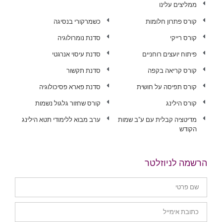
ממליצים עלינו
קורס פתרון חלומות
כשמרקורי בנסיגה
קורס רייקי
סדנת נומרולוגיה
פיתוח יועצים רוחניים
סדנת עיסוי אנרגטי
קורס קריאה בקפה
סדנת תקשור
קורס תפיסה על חושית
סדנת פארא פסיכולוגיה
קורס הילינג
קורס שחזור גלגול נשמות
מדיטציה קבלית עם ע"ב שמות
ערב מבוא ללימודי תטא הילינג
הקודש
הרשמה לניוזלטר