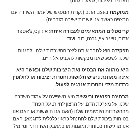
האדמה (יציבות, שפע, הגנות)
ממוקמת
בעצם הזנב (נקודת המפגש של עמוד השדרה עם
הרצפה כאשר אנו יושבות ישיבה מזרחית)
קריסטלים המתאימים לעבודה איתה
: אוניקס, ג'אספר
אדום, טייגר איי, גרנט, רובי ועוד.
תפקידה
הוא לחבר אותנו ליצר ההשרדות שלנו.. להגנות
שלנו, לשפע שאנו מבקשות להכניס אל חיינו.
היא מהווה את הבסיס ואת היציבות שלנו וכאשר היא
אינה מאוזנת נרגיש תלושות וחסרות יציבות או לחלופין
כבדות מידי וחסרות אנרגיה לפעול.
מבחינה רפואית וריגשית
היא משפיעה על עמוד השדרה
שלנו, על מערכת הדם, על הרצון לחיות, על הפחד
מההשרדות היומיומית שלנו (האם אנו חוששות או האם אנו
בטוחות ביכולת שלנו להתנהל כראוי כלכלית לדוגמא), האם
אנו מרגישות בטוחות ומוגנות או במאבק השרדותי יומיומי?