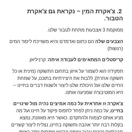
2.
צ'אקרת המין – נקראת גם צ'אקרת
הטבור.
ממוקמת 3 אצבעות מתחת לטבור שלנו.
הצבעים שלה
הם כתום ואדמדם והיא משוייכת ליסוד המים
(רגשות)
קריסטלים המתאימים לעבודה איתה
: קרניליאן.
תפקידה הוא לשמור על איזון בתחום התשוקה (מינית או כל
תשוקה אחרת), ללבות את היצירתיות בתוכנו, על שמחת
החיים שלנו ועל היכולת שלנו ליצור ולשנות דברים בחיינו –
היא המוטיבציה שמניעה אותנו.
צ'אקרה זו אחראית על כמה אמיצים נהיה מול שינויים
בחיינו
, על כמה ניתן לפחד לתפוס פיקוד על חיינו ועל מה
מניע אותנו לצמוח ולהתקדם. כאשר היא מאוזנת, נמצא
בקלות רבה יותר אהבה ותשוקה בחיינו, נצליח ליצור קשרים
חברתיים נכונים עבור עצמנו ונרגיש שמחות יותר באופן