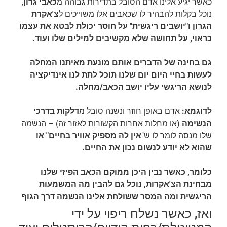
כאשר יגיע אלינו אדם הסובל בתדירות גבוהה מ
כאבי גרון
,
נוכל בקלות להבהיר לו שכאבים אלו משוייכים ל
צ'אקרת
הגרון ו"יושבים ריגשית" על חוסר יכולת לבטא את עצמו
כראוי, על תחושה שלא מקשיבים למילים שלו ועוד.
גם בחינה של הדברים אותם מונעת מאיתנו המחלה
לעשות בחיי היום יום שלנו תוכל לתת לנו אינדיקציה
לנושא הריגשי עליו יושב הכאב/מחלה.
לדוגמא:
אדם באופן חוזר ונשנה סובל מ
דלקות בדרכי
הנשימה
(או מחלות אחרות הקשורות לאזור זה) – הנשמה
שלו מנסה לומר לו ש"
אין לה מספיק אוויר בחיים" או
שהוא לא יודע לנשום נכון את החיים.
כלומר, כאשר נבין היכן ממוקם הכאב הפיזי שלנו
מבחינת הצ'אקרות, נוכל גם להבין מה המשמעות
הריגשית ומה המסר ששולחת אלינו הנשמה דרך הגוף
ואז, כאשר נשלח ריפוי על ידי