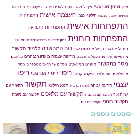
איזון אנרגטי
איך לתקשר עם מלאכים
איזון
אנרגיות
אקסס בארס
בריאת
העצמה אישית
התפתחות
הילינג עצמי
גלגול נשמות
מציאות
התפתחות אישית
התפתחות התודעה
התפתחות רוחנית
טארוט
זימון מציאות
חשיבה חיובית
כוח המחשבה
ללמוד תקשור
טיפול אנרגטי
טיפול אנרגטי ריגשי
מודעות עצמית
מועדון הנבחרים
מה הייעוד שלי
מלאכים
מה מסמלים הצבעים
מסר בתקשור
מסרים ממלאכים
מסרים של מלאכים מספרים
מסר
ריפוי
ריפוי
ריפוי אנרגטי
קבלה
מהמלאכים
נומרולוגיה
צ'אקרה
תקשור
עצמי
תטא הילינג
תודעה גבוהה
תקשור עם
תודעה עצמית
תקשור עם מלאכים
תקשור עם נשמה
ישיות אור
תקשור עם מועצות
תקשור רוחני
תקשור תדרים
פוסטים נוספים