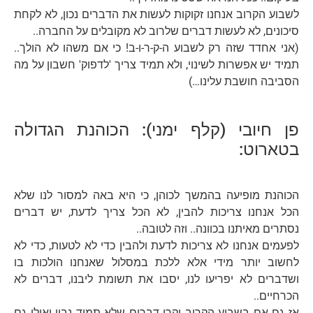
לשבוע הקרוב אנחנו זקוקות לעשות את הדברים נכון, לא לקחת
סיכונים, לא לעשות דברים שלרוב לא מקובלים על החברה..
(אני אחדד שזה רק לשבוע ה-ק-ר-ו-ב! כי אם משהו לא הולך..
תמיד יש אפשרות לשינוי, ולא תמיד צריך 'לדפוק' חשבון על מה
הסביבה חושבת עלינו…)
פן חיובי (קלף ימני): הכוהנת הגדולה
בטארוט:
הכוהנת מופיעה בהמשך לכוהן, כי היא באה למסור לנו שלא
הכל אנחנו צריכות להבין, לא הכל צריך לדעת, יש דברים
נסתרים מאיתנו בכוונה.. וזה לטובה..
לפעמים אנחנו לא צריכות לדעת ולהבין כדי לא לטעות, כדי לא
לחשוב יותר מידי אלא ללכת במסלול שאנחנו הולכות בו
ושדברים לא יפריעו לנו, יסבו את תשומת ליבנו, דברים לא
הכרחיים..
אז גם אם בשבוע הקרוב יקרו דברים שלא תמיד נבין ואולי גם