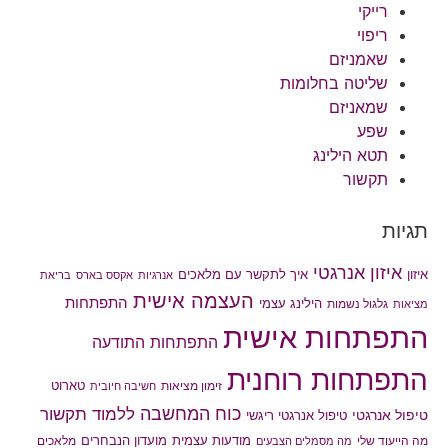
רייקי
ריפוי
שאמניזם
שליטה בחלומות
שמאניזם
שפע
תטא הילינג
תקשור
תגיות
איזון אנרגטי
איך לתקשר עם מלאכים
איזון
אנרגיות
אקסס בארס
בריאת
העצמה אישית
התפתחות
הילינג עצמי
גלגול נשמות
מציאות
התפתחות אישית
התפתחות התודעה
התפתחות רוחנית
טארוט
זימון מציאות
חשיבה חיובית
כוח המחשבה
ללמוד תקשור
טיפול אנרגטי
טיפול אנרגטי ריגשי
מודעות עצמית
מועדון הנבחרים
מה הייעוד שלי
מלאכים
מה מסמלים הצבעים