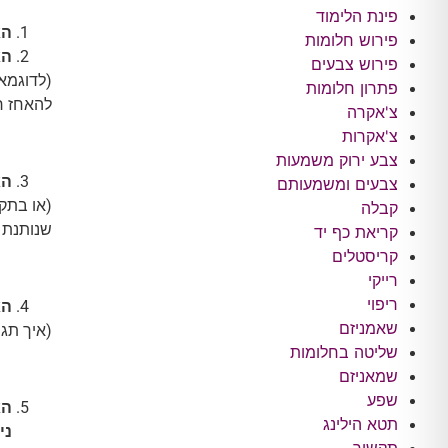
פינת הלימוד
הא
פירוש חלומות
הא
פירוש צבעים
(לדוגמא 
פתרון חלומות
להאחז רי
צ'אקרה
צ'אקרות
צבע ירוק משמעות
הא
צבעים ומשמעותם
(או בתק
קבלה
שנותנת ל
קריאת כף יד
קריסטלים
רייקי
ריפוי
הא
שאמניזם
(איך תגי
שליטה בחלומות
שמאניזם
שפע
הא
תטא הילינג
ני