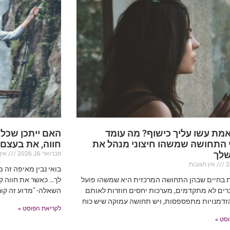
מת עשו עליך כישוף? מה עומד
האם ייתכן שכל
 התחושה שמשהו חיצוני מנהל את
חווה, את בעצם
פברואר 16, 2026
אין 
שלך
אין תגובות
בואי נבין מאיפה זה 
ת בחיים שבהן התחושה המרכזית היא שמשהו פועל
לך… כאשר את חווה קו
רים לא מתקדמים, מערכות יחסים חוזרות לאותם
השאלה- "מדוע זה קור
זדמנויות מתפספסות, ויש תחושה עמוקה שיש כוח
לקריאת הפוסט »
סט »