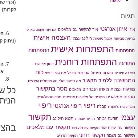
תקשור
(זכרי ש
לקרות)
תגיות
איזון אנרגטי
איך לתקשר עם מלאכים
איזון
אנרגיות
אקסס בארס
הא
העצמה אישית
הילינג עצמי
גלגול נשמות
בריאת מציאות
(ניתוק 
התפתחות אישית
התפתחות
התפתחות
התפתחות רוחנית
התודעה
הא
זימון מציאות
או
כוח
טיפול אנרגטי
טארוט
טיפול אנרגטי ריגשי
חשיבה חיובית
המחשבה
ללמוד תקשור
מה הייעוד שלי
מה מסמלים הצבעים
מסר בתקשור
כל שא
מודעות עצמית
מועדון הנבחרים
מלאכים
מסרים ממלאכים
מסרים של מלאכים מספרים
מסר מהמלאכים
הניתו
ריפוי
ריפוי
ריפוי אנרגטי
קבלה
נומרולוגיה
צ'אקרה
תקשור
עצמי
תטא הילינג
תודעה גבוהה
תודעה עצמית
בהצל
תקשור עם מלאכים
תקשור עם ישיות אור
תקשור עם מועצות
תקשור רוחני
תקשור עם נשמה
תקשור תדרים