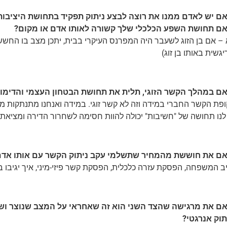
ם יש לאדם ממנו את רוצה לבצע ניתוק תפקיד בתחושת היציבות בח
ם תחושת השפע הכלכלי שלך קשורה לאותו אדם או מקום?
– אם בן הזוג לשעבר היה המפרנס העיקרי בבית, יתכן מצב בו החשש 
גשית באותו בן זוג)
ם במהלך הקשר הזוגי, תלית את תחושת הבטחון העצמי והדימוי
ופת הקשר החברי במידה וזה לא קשר זוגי. במידה ואנחנו מתנתקות מד
נו תחושה של "חשיבות" יכולה להוות חסימה לשחרור הדירה ומציאת ח
ם את חוששת מהמחיר שתשלמי עקב ניתוק הקשר עם אותו אדם
ב המשפחה, הפסקת עזרה כלכלית, הפסקת קשר פיזי-מיני, איך יגיבו בע
ם את מרגישה שהצד השני הוא זה שאחראי על המצב שנוצר ושלך
תוק אנרגטי?