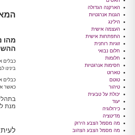
האסים
הארקנה הגדולה
המאמ
הגנות אנרגטיות
הילינג
העצמה אישית
התפתחות אישית
מהו נ
זוגיות רוחנית
ההשפע
חלום נבואי
חלומות
כבלים אנ
חסימות אנרגטיות
בינינו ל
טארוט
טוטם
כבלים אל
טיהור
כאשר אנו
יכולת על טבעית
בתהליך
יעוד
מנת לה
כירולוגיה
מדיטציה
מה מסמל הצבע הירוק
לעיתי
מה מסמל הצבע הצהוב