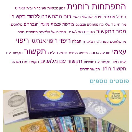
התפתחות רוחנית
טארוט
זימון מציאות
חשיבה חיובית
כוח המחשבה
ללמוד תקשור
טיפול אנרגטי
טיפול אנרגטי ריגשי
מודעות עצמית
מועדון הנבחרים
מה הייעוד שלי
מלאכים
מה מסמלים הצבעים
מסר בתקשור
מסרים ממלאכים
מסרים של מלאכים מספרים
מסר
ריפוי
ריפוי
ריפוי אנרגטי
קבלה
מהמלאכים
נומרולוגיה
צ'אקרה
תקשור
עצמי
תטא הילינג
תודעה גבוהה
תקשור עם
תודעה עצמית
תקשור עם מלאכים
תקשור עם נשמה
ישיות אור
תקשור עם מועצות
תקשור רוחני
תקשור תדרים
פוסטים נוספים