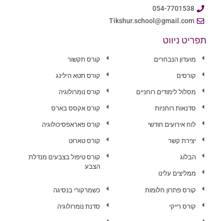
054-7701538
Tikshur.school@gmail.com
תפריט ניווט
מועדון הנבחרים
קורס תקשור
קורסים
קורס תטא הילינג
מסלול לימודים רוחניים
קורס נומרולוגיה
סדנאות רוחניות
קורס אקסס בארס
לוח אירועים חודשי
קורס פאראפסיכולוגיה
יצירת קשר
קורס טארוט
הבלוג
קורס טיפול בצבעים מנדלת
הצבע
ממליצים עלינו
קורס פתרון חלומות
כשמרקורי בנסיגה
קורס רייקי
סדנת נומרולוגיה