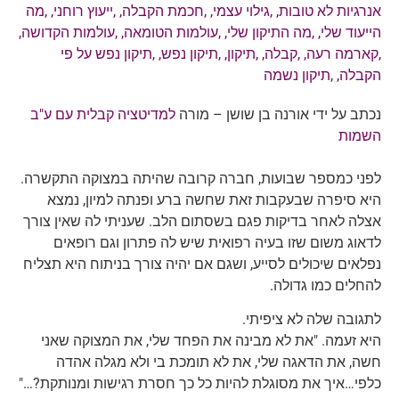
אנרגיות לא טובות
, ,
גילוי עצמי
, ,
חכמת הקבלה
, ,
ייעוץ רוחני
, ,
מה
הייעוד שלי
, ,
מה התיקון שלי
, ,
עולמות הטומאה
, ,
עולמות הקדושה
,
,
קארמה רעה
, ,
קבלה
, ,
תיקון
, ,
תיקון נפש
, ,
תיקון נפש על פי
הקבלה
, ,
תיקון נשמה
נכתב על ידי אורנה בן שושן – מורה
למדיטציה קבלית עם ע"ב
השמות
לפני כמספר שבועות, חברה קרובה שהיתה במצוקה התקשרה.
היא סיפרה שבעקבות זאת שחשה ברע ופנתה למיון, נמצא
אצלה לאחר בדיקות פגם בשסתום הלב. שעניתי לה שאין צורך
לדאוג משום שזו בעיה רפואית שיש לה פתרון וגם רופאים
נפלאים שיכולים לסייע, ושגם אם יהיה צורך בניתוח היא תצליח
להחלים כמו גדולה.
לתגובה שלה לא ציפיתי.
היא זעמה. "את לא מבינה את הפחד שלי, את המצוקה שאני
חשה, את הדאגה שלי, את לא תומכת בי ולא מגלה אהדה
כלפי…איך את מסוגלת להיות כל כך חסרת רגישות ומנותקת?…"