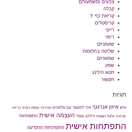
צבעים ומשמעותם
קבלה
קריאת כף יד
קריסטלים
רייקי
ריפוי
שאמניזם
שליטה בחלומות
שמאניזם
שפע
תטא הילינג
תקשור
תגיות
איזון אנרגטי
איך לתקשר עם מלאכים
איזון
אנרגיות
אקסס בארס
בריאת
העצמה אישית
התפתחות
הילינג עצמי
גלגול נשמות
מציאות
התפתחות אישית
התפתחות התודעה