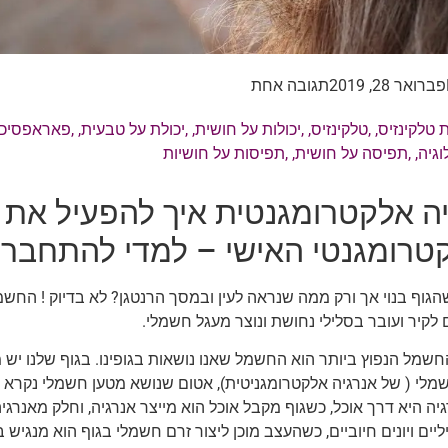
פברואר 28, 2019
תגובה אחת
 טלקינזיס
, ,
טלקינזיס
, ,
יכולות על חושית
, ,
יכולת על טבעית
, ,
פאראפסיכול
וגיה
, ,
תפיסה על חושית
, ,
תפיסות על חושיות
יה אלקטרומגנטית איך להפעיל את
טרומגנטי האישי – למדי להתחבר 
גוף בנוי אך ורק ממה שנראה לעין ובמסך הרנטגן? לא בדיוק ! החשמ
קיר ועובר בסלילי נחושת ונוצר מעגל חשמלי.
שמל הנפוץ ביותר הוא החשמל שאנו נושאות בגופינו. בגוף שלנו י
לי ( של אנרגיה אלקטרומגניטית), אטום שנושא מטען חשמלי נקרא "י
יה היא דרך אוכל, כשגוף מקבל אוכל הוא מייצר אנרגיה, וחלק מאנרגי
יליים ויונים חיוביים, כשהעצב מוכן ליצור זרם חשמלי בגוף הוא מנגיש ב