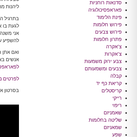
סדנאות רוחניות
ליהנות מה
פאראפסיכולוגיה
פינת הלימוד
בתרגיל הז
פירוש חלומות
לגעת בו א
פירוש צבעים
אני משנה 
פתרון חלומות
להשפיע על
צ'אקרה
ואם אתן ר
צ'אקרות
אנשים בא
צבע ירוק משמעות
לפאראפסיכ
צבעים ומשמעותם
קבלה
לפרטים מל
קריאת כף יד
בסרטון את
קריסטלים
רייקי
ריפוי
שאמניזם
שליטה בחלומות
שמאניזם
שפע