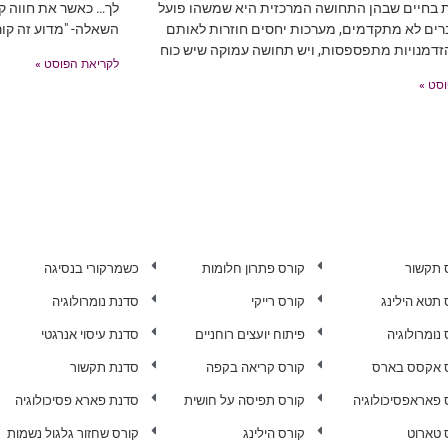
ת בחיים שבהן התחושה המרכזית היא שמשהו פועל
לך… כאשר את חווה קו
רים לא מתקדמים, מערכות יחסים חוזרות לאותם
השאלה- "מדוע זה קור
זדמנויות מתפספסות, ויש תחושה עמוקה שיש כוח
לקריאת הפוסט »
סט »
 תקשור
קורס פתרון חלומות
כשמרקורי בנסיגה
 תטא הילינג
קורס רייקי
סדנת נומרולוגיה
נומרולוגיה
פיתוח יועצים רוחניים
סדנת עיסוי אנרגטי
 אקסס בארס
קורס קריאה בקפה
סדנת תקשור
 פאראפסיכולוגיה
קורס תפיסה על חושית
סדנת פארא פסיכולוגיה
 טארוט
קורס הילינג
קורס שחזור גלגול נשמות