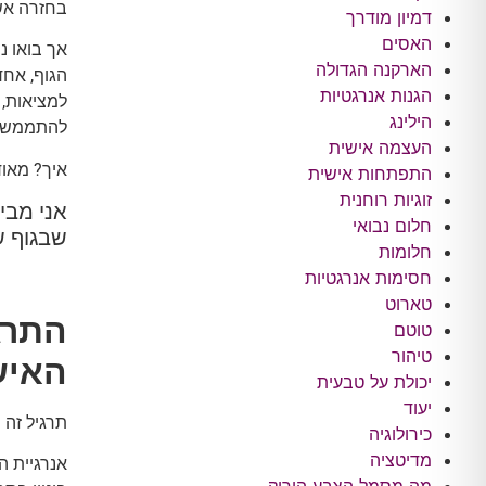
בחזרה אשר
דמיון מודרך
האסים
אך בואו נ
הארקנה הגדולה
הגוף, אחד
הגנות אנרגטיות
למציאות, 
הילינג
להתממש ו
העצמה אישית
איך? מאוד
התפתחות אישית
זוגיות רוחנית
אני מבי
חלום נבואי
שבגוף ש
חלומות
חסימות אנרגטיות
טארוט
התרג
טוטם
טיהור
האיש
יכולת על טבעית
יעוד
תרגיל זה 
כירולוגיה
מדיטציה
אנרגיית ה