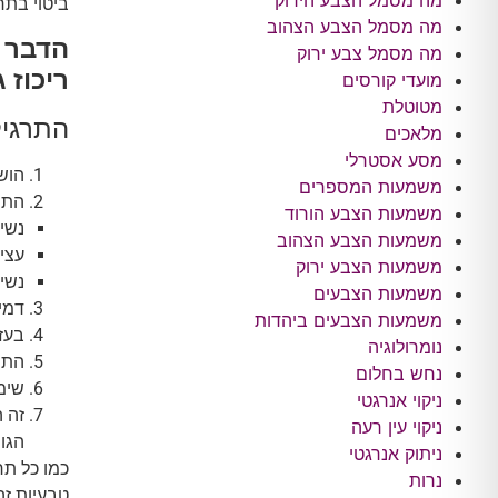
מה מסמל הצבע הירוק
ביטוי בתח
מה מסמל הצבע הצהוב
הדבר 
מה מסמל צבע ירוק
ריכוז 
מועדי קורסים
מטוטלת
התרגיל
מלאכים
מסע אסטרלי
הושי
משמעות המספרים
התח
משמעות הצבע הורוד
נשימ
משמעות הצבע הצהוב
עציר
משמעות הצבע ירוק
נשיפ
משמעות הצבעים
דמי
משמעות הצבעים ביהדות
בעז
נומרולוגיה
התר
נחש בחלום
שימ
ניקוי אנרגטי
זה 
ניקוי עין רעה
הגו
ניתוק אנרגטי
כמו כל תר
נרות
טבעיות זה