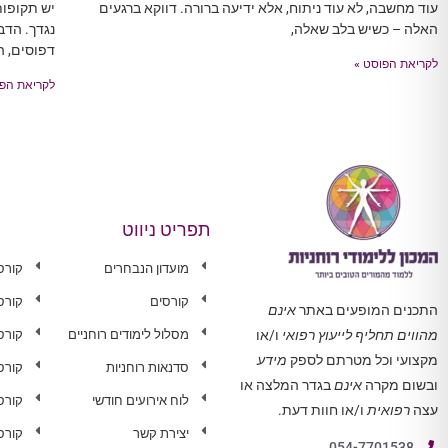
עוד מחשבה, לא עוד ניתוח, אלא ידיעה ברורה. דווקא ברגעים
יש תקופו
האלה – כשיש בלב שאלה,
נגדך. הדב
דפוסים, ה
לקריאת הפוסט »
לקריאת הפו
תפריט ניווט
מועדון הנבחרים
קורס
קורסים
קורס
התכנים המופעים באתר
אינם
מסלול לימודים רוחניים
קורס 
מהווים תחליף לייעוץ רפואי
ו/או
מקצועי וכל מטרתם לספק
מידע
סדנאות רוחניות
קורס
ובשום מקרה
אינם
בגדר המלצה או
לוח אירועים חודשי
קורס
עצה
רפואית
ו/או חוות דעת.
יצירת קשר
קורס
054-7701538