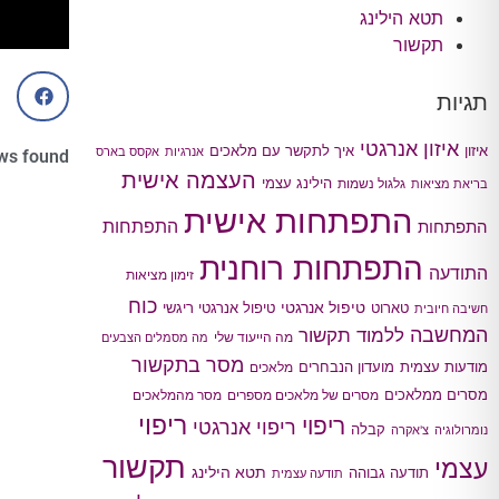
תטא הילינג
תקשור
תגיות
איזון אנרגטי
איך לתקשר עם מלאכים
איזון
אנרגיות
אקסס בארס
ws found
העצמה אישית
הילינג עצמי
גלגול נשמות
בריאת מציאות
התפתחות אישית
התפתחות
התפתחות
התפתחות רוחנית
התודעה
זימון מציאות
כוח
טיפול אנרגטי
טארוט
טיפול אנרגטי ריגשי
חשיבה חיובית
המחשבה
ללמוד תקשור
מה הייעוד שלי
מה מסמלים הצבעים
מסר בתקשור
מודעות עצמית
מועדון הנבחרים
מלאכים
מסרים ממלאכים
מסרים של מלאכים מספרים
מסר מהמלאכים
ריפוי
ריפוי
ריפוי אנרגטי
קבלה
נומרולוגיה
צ'אקרה
תקשור
עצמי
תטא הילינג
תודעה גבוהה
תודעה עצמית