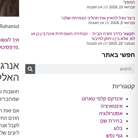
החפץ?
פברואר 13, 2026
אין תגובות
כיצד נוכל להאיץ את תהליך הצמיחה שלנו?
פברואר 5, 2026
אין תגובות
Ruhaniut
תקשור כדרך חזרה הבית – הבחירה האמיתית אינה בין כן או
לא, אלא בין ניתוק לחיבור
איך לעשות
נובמבר 20, 2025
אין תגובות
,
פרפסיכול
חפשי באתר
אנרג
האלק
קטגוריות
חושבות שה
אינדקס קלפי טארוט
שמחברים ל
אינטואיציה
אם זאת הח
אסטרולוגיה
הזרם החשמ
בחירת שם
לקבל אנרג
בלוג
ליונים של
גוף נפש