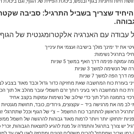
ושת חיות וחיוניות בגוף ובנפש, ביכולת הפיזית של הגוף, וגם ביכולת 
היחיד שצריך בשביל התרגיל: סביבה שקטה
גבוהה.
 עבודה עם האנרגיה אלקטרומגנטית של הגוף:
טי את יד ימינך מולך בישיבה ועצמי את עינייך
ילי בתרגיל נשימות:
ה עמוקה פנימה דרך האף במשך 5 שניות
ה של הנשימה למשך 3 שניות
ה דרך הפה למשך 7 שניות
יני בעזרת כוח המחשבה שאת מחזיקה כדור גדול וכבד מאוד בצבע לב
רת כוח המחשבה ראי בעיני רוחך זרם חשמלי עובר מהלב אל תוך הכד
כזי בתמונה הנ"ל תוך כדי שילוב של נשימות עמוקות בקצב אחיד
י לב מה את מרגישה ביד – עקצוצים, גירודים, כובד, תחושת מגנטיות
התרגיל הראשון להתחבר כוח החשמל – צ'י של הגוף וככל שתתרגלי ז
פניות יתחזקו יותר ויותר לרמות מאוד גבוהות להרגשה של חשמל ממשי
גיל יש צורך בתרגול והתמדה על מנת להגיע לתוצאות הגבוהות, זכרי! כ
 כמו שריר שמתחיל להרים משקלים קטנים ומתחזק לאט לאט עד למשק