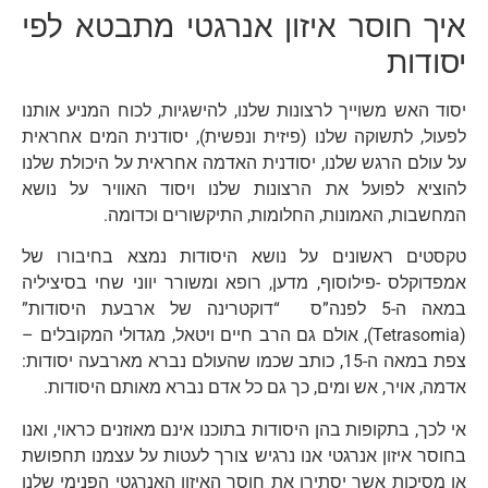
איך חוסר איזון אנרגטי מתבטא לפי
יסודות
יסוד האש משוייך לרצונות שלנו, להישגיות, לכוח המניע אותנו
לפעול, לתשוקה שלנו (פיזית ונפשית), יסודנית המים אחראית
על עולם הרגש שלנו, יסודנית האדמה אחראית על היכולת שלנו
להוציא לפועל את הרצונות שלנו ויסוד האוויר על נושא
המחשבות, האמונות, החלומות, התיקשורים וכדומה.
טקסטים ראשונים על נושא היסודות נמצא בחיבורו של
אמפדוקלס -פילוסוף, מדען, רופא ומשורר יווני שחי בסיציליה
במאה ה-5 לפנה”ס “דוקטרינה של ארבעת היסודות”
(Tetrasomia), אולם גם הרב חיים ויטאל, מגדולי המקובלים –
צפת במאה ה-15, כותב שכמו שהעולם נברא מארבעה יסודות:
אדמה, אויר, אש ומים, כך גם כל אדם נברא מאותם היסודות.
אי לכך, בתקופות בהן היסודות בתוכנו אינם מאוזנים כראוי, ואנו
בחוסר איזון אנרגטי אנו נרגיש צורך לעטות על עצמנו תחפושת
או מסיכות אשר יסתירו את חוסר האיזון האנרגטי הפנימי שלנו