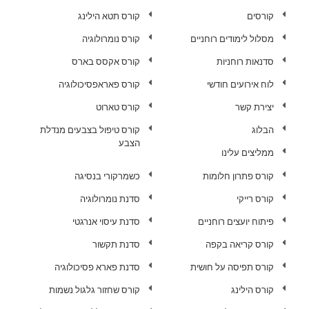
קורסים
קורס תטא הילינג
מסלול לימודים רוחניים
קורס נומרולוגיה
סדנאות רוחניות
קורס אקסס בארס
לוח אירועים חודשי
קורס פאראפסיכולוגיה
יצירת קשר
קורס טארוט
הבלוג
קורס טיפול בצבעים מנדלת
הצבע
ממליצים עלינו
קורס פתרון חלומות
כשמרקורי בנסיגה
קורס רייקי
סדנת נומרולוגיה
פיתוח יועצים רוחניים
סדנת עיסוי אנרגטי
קורס קריאה בקפה
סדנת תקשור
קורס תפיסה על חושית
סדנת פארא פסיכולוגיה
קורס הילינג
קורס שחזור גלגול נשמות