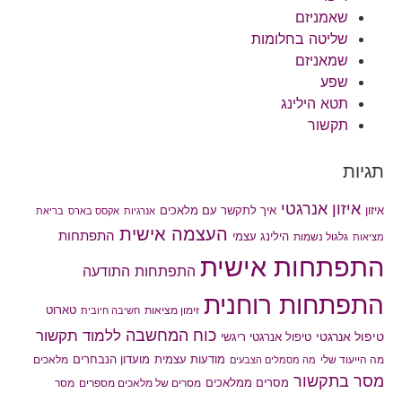
שאמניזם
שליטה בחלומות
שמאניזם
שפע
תטא הילינג
תקשור
תגיות
איזון אנרגטי
איך לתקשר עם מלאכים
איזון
אנרגיות
אקסס בארס
בריאת
העצמה אישית
התפתחות
הילינג עצמי
גלגול נשמות
מציאות
התפתחות אישית
התפתחות התודעה
התפתחות רוחנית
טארוט
זימון מציאות
חשיבה חיובית
כוח המחשבה
ללמוד תקשור
טיפול אנרגטי
טיפול אנרגטי ריגשי
מודעות עצמית
מועדון הנבחרים
מה הייעוד שלי
מלאכים
מה מסמלים הצבעים
מסר בתקשור
מסרים ממלאכים
מסרים של מלאכים מספרים
מסר