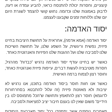
קיצוניים, וחסרות יכולת להתנסח כראוי, להביע עמדה או דעה,
לדבוק באמונות שלנו וכדומה. נחוש קושי להצמד לשגרת היום
יום שלנו וללוחות זמנים שקבענו לעצמנו.
יסוד האדמה:
יסוד האדמה (אמא אדמה), אחראית על תחושת היציבות בחיינו
פיזית, נפשית וריגשית, על השפע שלנו, על תחושת השייכות
שלנו לסביבה שלנו ועל ההגנות שלנו הפיזיות והאנרגטית כאחד.
כאשר יש בחיינו עודף יסוד האדמה נרגיש "כבדות" מהרגיל,
חסרות מוטיבציה לעשות דברים, עייפות פיזית ואנרגטית כאחד,
וחוסר רצון לצמוח ברמה האישית.
כאשר אנו חוות חוסר ביסוד האדמה בתוכנו, אנו נרגיש לא
יציבות ולא מאוזנות פיזית (זה עלול להתבטא בסחרחורות
לדוגמא) חוסר רצון להתאמץ ותחושה ש"הכל מתמוסס לנו בין
הידיים" משום שאין לנו בעצם חיבור יציב למציאות ולסביבה.
מאמרים נוספים אשר יתמקדו בכל יסוד מארבעת היסודות